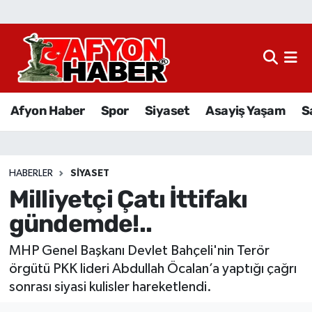
Afyon Haber
Siyaset
Afyon Haber
Spor
Siyaset
Asayiş Yaşam
S
Spor
Asayiş Yaşam
HABERLER
SIYASET
Milliyetçi Çatı İttifakı
Sağlık
gündemde!..
Eğitim
MHP Genel Başkanı Devlet Bahçeli'nin Terör
Sivil Toplum
örgütü PKK lideri Abdullah Öcalan’a yaptığı çağrı
sonrası siyasi kulisler hareketlendi.
Ekonomi