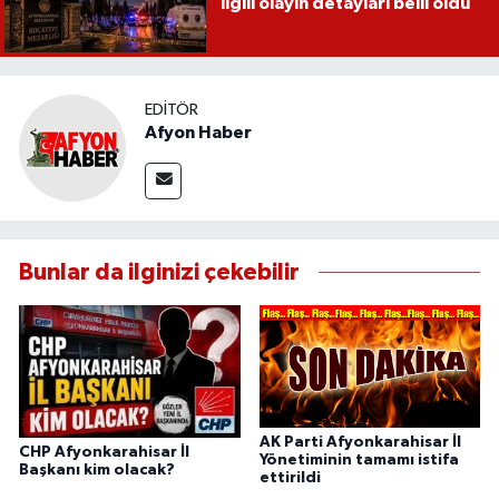
ilgili olayın detayları belli oldu
EDITÖR
Afyon Haber
Bunlar da ilginizi çekebilir
AK Parti Afyonkarahisar İl
CHP Afyonkarahisar İl
Yönetiminin tamamı istifa
Başkanı kim olacak?
ettirildi