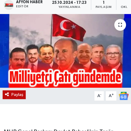
AFYON HABER
25.10.2024 - 17:23
1
EDITÖR
YAYINLANMA
PAYLAŞIM
OKUN
Magazin
Etkinlikler
Paylaş
-
+
A
A