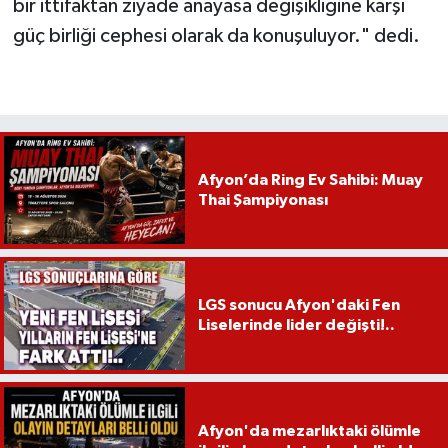
bir ittifaktan ziyade anayasa değişikliğine karşı
güç birliği cephesi olarak da konuşuluyor." dedi.
Afyon’da Ring Ev Sahibi: Muay
Thai Şampiyonası
LGS sonucu Afyon'daki Fen
Liselerinde lider değişti!..
Afyon'da mezarlıktaki ölümle