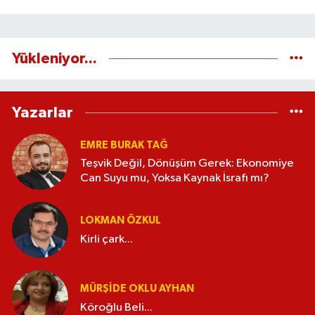
Yükleniyor...
Yazarlar
EMRE BURAK TAĞ
Teşvik Değil, Dönüşüm Gerek: Ekonomiye
Can Suyu mu, Yoksa Kaynak İsrafı mı?
LOKMAN ÖZKUL
Kirli çark...
MÜRŞIDE OKLU AYHAN
Köroğlu Beli...