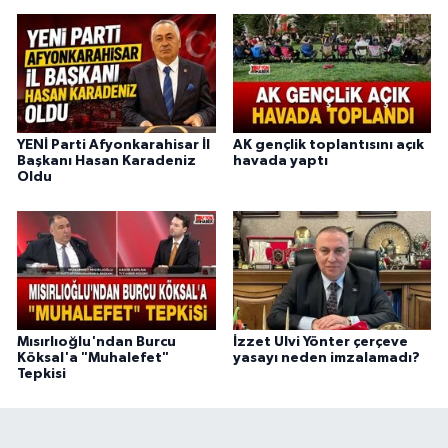
YENİ Parti Afyonkarahisar İl
AK gençlik toplantısını açık
Başkanı Hasan Karadeniz
havada yaptı
Oldu
Mısırlıoğlu'ndan Burcu
İzzet Ulvi Yönter çerçeve
Köksal'a "Muhalefet"
yasayı neden imzalamadı?
Tepkisi