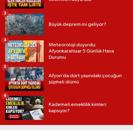
3
Büyük deprem mi geliyor?
4
Meteoroloji duyurdu:
Afyonkarahisar 5 Günlük Hava
Durumu
5
Afyon’da dört yaşındaki çocuğun
şüpheli ölümü
6
Kademeli emeklilik kimleri
kapsıyor?