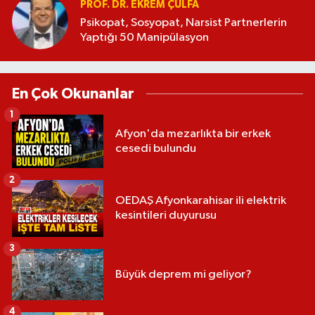
PROF. DR. EKREM ÇULFA
Psikopat, Sosyopat, Narsist Partnerlerin
Yaptığı 50 Manipülasyon
En Çok Okunanlar
1
Afyon'da mezarlıkta bir erkek
cesedi bulundu
2
OEDAŞ Afyonkarahisar ili elektrik
kesintileri duyurusu
3
Büyük deprem mi geliyor?
4