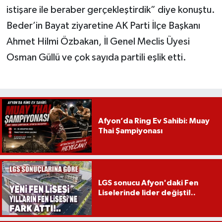
istişare ile beraber gerçekleştirdik” diye konuştu.
Beder’in Bayat ziyaretine AK Parti İlçe Başkanı
Ahmet Hilmi Özbakan, İl Genel Meclis Üyesi
Osman Güllü ve çok sayıda partili eşlik etti.
Afyon’da Ring Ev Sahibi: Muay
Thai Şampiyonası
LGS sonucu Afyon'daki Fen
Liselerinde lider değişti!..