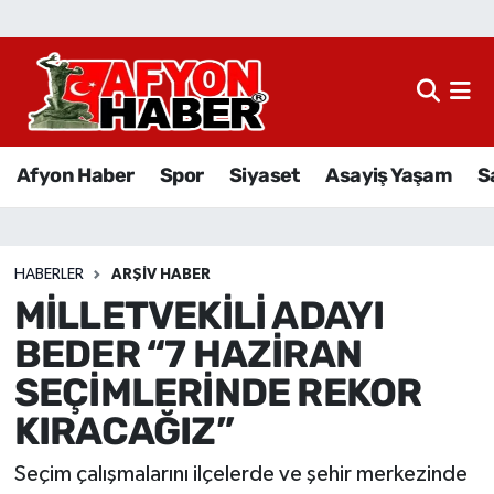
Afyon Haber
Siyaset
Afyon Haber
Spor
Siyaset
Asayiş Yaşam
S
Spor
Asayiş Yaşam
HABERLER
ARŞIV HABER
MİLLETVEKİLİ ADAYI
Sağlık
BEDER “7 HAZİRAN
Eğitim
SEÇİMLERİNDE REKOR
KIRACAĞIZ”
Sivil Toplum
Seçim çalışmalarını ilçelerde ve şehir merkezinde
Ekonomi