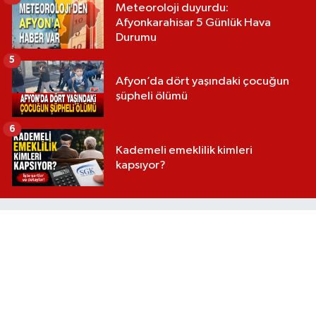
Meteoroloji duyurdu:
Afyonkarahisar 5 Günlük Hava
Durumu
5
Afyon’da dört yaşındaki çocuğun
şüpheli ölümü
6
Kademeli emeklilik kimleri
kapsıyor?