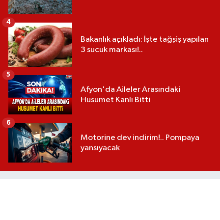
4
Bakanlık açıkladı: İşte tağşiş yapılan
3 sucuk markası!..
5
Afyon'da Aileler Arasındaki
Husumet Kanlı Bitti
6
Motorine dev indirim!.. Pompaya
yansıyacak