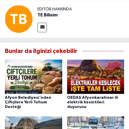
EDITÖR HAKKINDA
TE Bilisim
Bunlar da ilginizi çekebilir
Afyon Belediyesi'nden
OEDAŞ Afyonkarahisar ili
Çiftçilere Yerli Tohum
elektrik kesintileri
Desteği
duyurusu