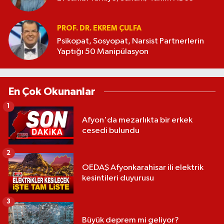
PROF. DR. EKREM ÇULFA
Psikopat, Sosyopat, Narsist Partnerlerin
Yaptığı 50 Manipülasyon
En Çok Okunanlar
1
Afyon'da mezarlıkta bir erkek
cesedi bulundu
2
OEDAŞ Afyonkarahisar ili elektrik
kesintileri duyurusu
3
Büyük deprem mi geliyor?