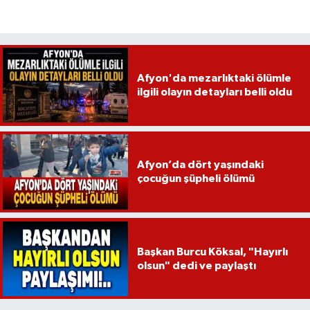
Afyon'da mezarlıktaki ölümle
ilgili olayın detayları belli oldu
Afyon’da dört yaşındaki
çocuğun şüpheli ölümü
Başkan Burcu Köksal, "Hayırlı
olsun" dedi ve paylaştı