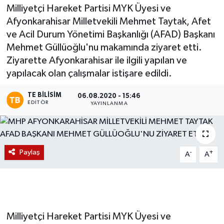
Milliyetçi Hareket Partisi MYK Üyesi ve
Magazin
Afyonkarahisar Milletvekili Mehmet Taytak, Afet
ve Acil Durum Yönetimi Başkanlığı (AFAD) Başkanı
Etkinlikler
Mehmet Güllüoğlu'nu makamında ziyaret etti.
Ziyarette Afyonkarahisar ile ilgili yapılan ve
yapılacak olan çalışmalar istişare edildi.
TE BILISIM
06.08.2020 - 15:46
EDITÖR
YAYINLANMA
Paylaş
-
+
A
A
Milliyetçi Hareket Partisi MYK Üyesi ve