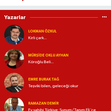
Yazarlar
LOKMAN ÖZKUL
Kirli çark...
MÜRŞIDE OKLU AYHAN
Köroğlu Beli...
EMRE BURAK TAĞ
Teşviki bilen, geleceği okur
RAMAZAN DEMİR
Ev sahibi Türkiye; Sunum/Tanım FİL’ce