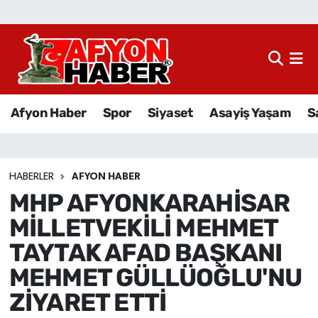
Afyon Haber
Siyaset
Afyon Haber
Spor
Siyaset
Asayiş Yaşam
S
Spor
Asayiş Yaşam
HABERLER
AFYON HABER
MHP AFYONKARAHİSAR
Sağlık
MİLLETVEKİLİ MEHMET
Eğitim
TAYTAK AFAD BAŞKANI
MEHMET GÜLLÜOĞLU'NU
Sivil Toplum
ZİYARET ETTİ
Ekonomi