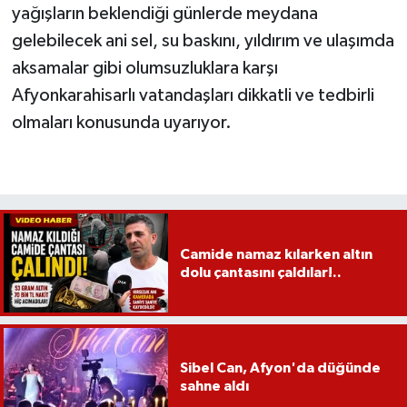
yağışların beklendiği günlerde meydana
gelebilecek ani sel, su baskını, yıldırım ve ulaşımda
aksamalar gibi olumsuzluklara karşı
Afyonkarahisarlı vatandaşları dikkatli ve tedbirli
olmaları konusunda uyarıyor.
Camide namaz kılarken altın
dolu çantasını çaldılar!..
Sibel Can, Afyon'da düğünde
sahne aldı