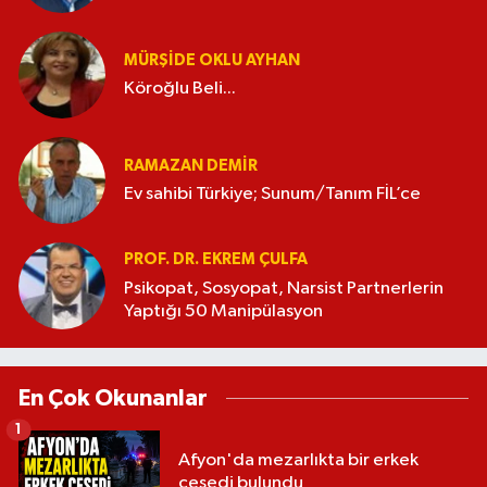
MÜRŞIDE OKLU AYHAN
Köroğlu Beli...
RAMAZAN DEMİR
Ev sahibi Türkiye; Sunum/Tanım FİL’ce
PROF. DR. EKREM ÇULFA
Psikopat, Sosyopat, Narsist Partnerlerin
Yaptığı 50 Manipülasyon
En Çok Okunanlar
1
Afyon'da mezarlıkta bir erkek
cesedi bulundu