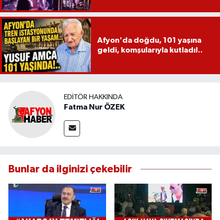
Afyon'da doğdu, 101 yaşına
geldi, komşularıyla kutladı!..
EDITÖR HAKKINDA
Fatma Nur ÖZEK
Bunlar da ilginizi çekebilir