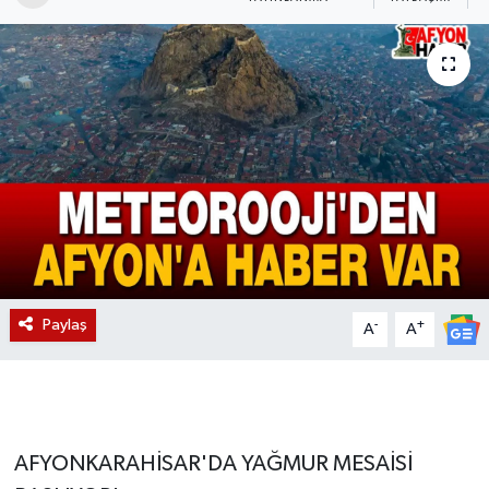
Magazin
Etkinlikler
Paylaş
-
+
A
A
AFYONKARAHİSAR'DA YAĞMUR MESAİSİ