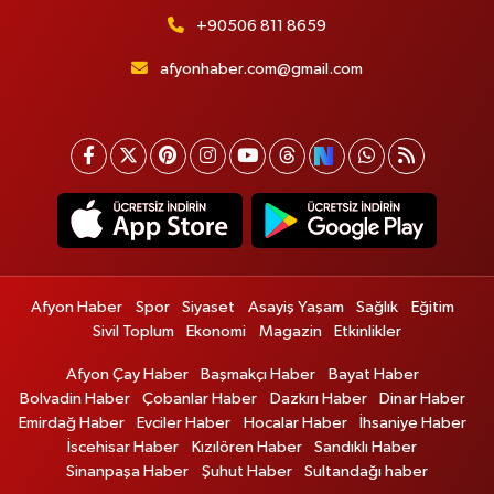
+90506 811 8659
afyonhaber.com@gmail.com
Afyon Haber
Spor
Siyaset
Asayiş Yaşam
Sağlık
Eğitim
Sivil Toplum
Ekonomi
Magazin
Etkinlikler
Afyon Çay Haber
Başmakçı Haber
Bayat Haber
Bolvadin Haber
Çobanlar Haber
Dazkırı Haber
Dinar Haber
Emirdağ Haber
Evciler Haber
Hocalar Haber
İhsaniye Haber
İscehisar Haber
Kızılören Haber
Sandıklı Haber
Sinanpaşa Haber
Şuhut Haber
Sultandağı haber