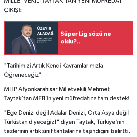
MİLLETVEKİLİ TAYTAK'TAN YENİ MÜFREDAT
ÇIKIŞI:
Süper Lig sözü ne
oldu?..
"Tarihimizi Artık Kendi Kavramlarımızla
Öğreneceğiz"
MHP Afyonkarahisar Milletvekili Mehmet
Taytak'tan MEB'in yeni müfredatına tam destek!
"Ege Denizi değil Adalar Denizi, Orta Asya değil
Türkistan diyeceğiz!" diyen Taytak, Türkiye'nin
tezlerinin artık sınıf tahtalarına taşındığını belirtti.