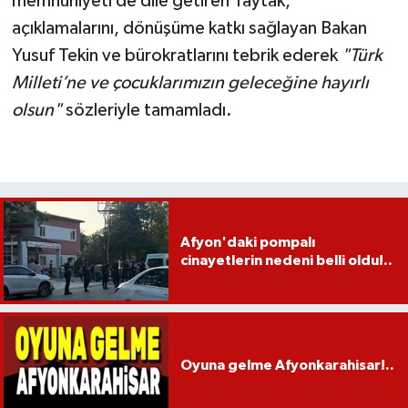
memnuniyeti de dile getiren Taytak,
açıklamalarını, dönüşüme katkı sağlayan Bakan
Yusuf Tekin ve bürokratlarını tebrik ederek
"Türk
Milleti’ne ve çocuklarımızın geleceğine hayırlı
olsun"
sözleriyle tamamladı.
Afyon'daki pompalı
cinayetlerin nedeni belli oldu!..
Oyuna gelme Afyonkarahisar!..