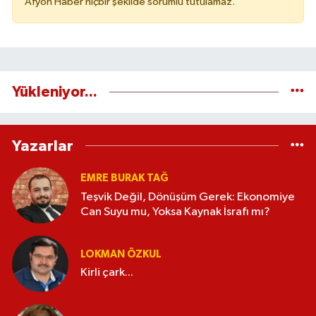
Afyon Haber hiçbir şekilde sorumlu tutulamaz.
Yükleniyor...
Yazarlar
EMRE BURAK TAĞ
Teşvik Değil, Dönüşüm Gerek: Ekonomiye
Can Suyu mu, Yoksa Kaynak İsrafı mı?
LOKMAN ÖZKUL
Kirli çark...