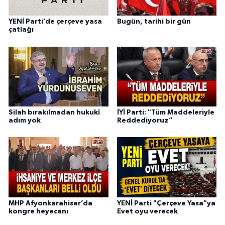
YENİ Parti’de çerçeve yasa
Bugün, tarihi bir gün
çatlağı
Silah bırakılmadan hukukî
İYİ Parti: "Tüm Maddeleriyle
adım yok
Reddediyoruz”
MHP Afyonkarahisar’da
YENİ Parti "Çerçeve Yasa"ya
kongre heyecanı
Evet oyu verecek