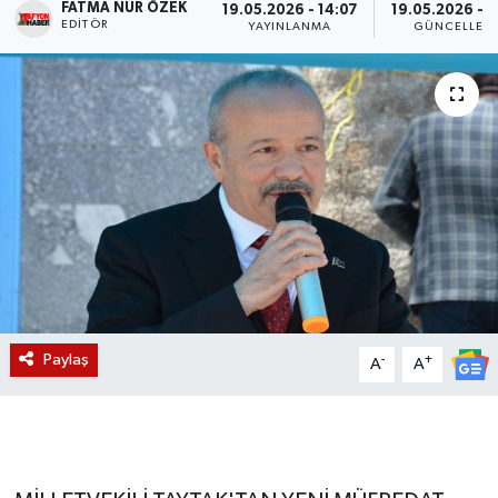
FATMA NUR ÖZEK
19.05.2026 - 14:07
19.05.2026 - 1
EDITÖR
YAYINLANMA
GÜNCELLEM
Magazin
Etkinlikler
Paylaş
-
+
A
A