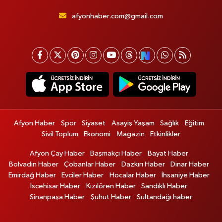
afyonhaber.com@gmail.com
Afyon Haber
Spor
Siyaset
Asayiş Yaşam
Sağlık
Eğitim
Sivil Toplum
Ekonomi
Magazin
Etkinlikler
Afyon Çay Haber
Başmakçı Haber
Bayat Haber
Bolvadin Haber
Çobanlar Haber
Dazkırı Haber
Dinar Haber
Emirdağ Haber
Evciler Haber
Hocalar Haber
İhsaniye Haber
İscehisar Haber
Kızılören Haber
Sandıklı Haber
Sinanpaşa Haber
Şuhut Haber
Sultandağı haber