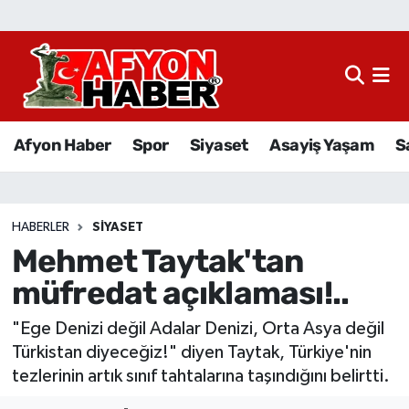
Afyon Haber
Siyaset
Afyon Haber
Spor
Siyaset
Asayiş Yaşam
S
Spor
Asayiş Yaşam
HABERLER
SIYASET
Mehmet Taytak'tan
Sağlık
müfredat açıklaması!..
Eğitim
"Ege Denizi değil Adalar Denizi, Orta Asya değil
Sivil Toplum
Türkistan diyeceğiz!" diyen Taytak, Türkiye'nin
tezlerinin artık sınıf tahtalarına taşındığını belirtti.
Ekonomi