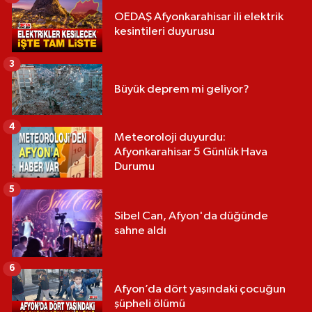
OEDAŞ Afyonkarahisar ili elektrik
kesintileri duyurusu
3
Büyük deprem mi geliyor?
4
Meteoroloji duyurdu:
Afyonkarahisar 5 Günlük Hava
Durumu
5
Sibel Can, Afyon'da düğünde
sahne aldı
6
Afyon’da dört yaşındaki çocuğun
şüpheli ölümü