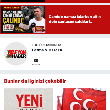
Camide namaz kılarken altın
dolu çantasını çaldılar!..
EDITÖR HAKKINDA
Fatma Nur ÖZEK
Bunlar da ilginizi çekebilir