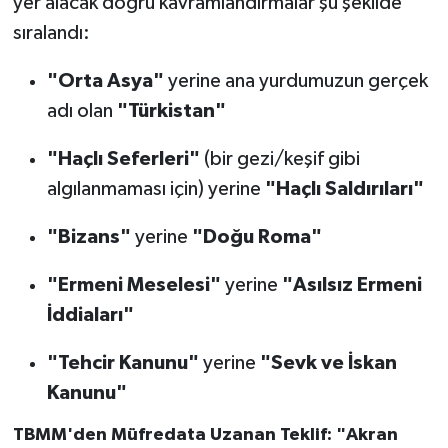
yer alacak doğru kavramlandırmalar şu şekilde
sıralandı:
"Orta Asya"
yerine ana yurdumuzun gerçek
adı olan
"Türkistan"
"Haçlı Seferleri"
(bir gezi/keşif gibi
algılanmaması için) yerine
"Haçlı Saldırıları"
"Bizans"
yerine
"Doğu Roma"
"Ermeni Meselesi"
yerine
"Asılsız Ermeni
İddiaları"
"Tehcir Kanunu"
yerine
"Sevk ve İskan
Kanunu"
TBMM'den Müfredata Uzanan Teklif: "Akran