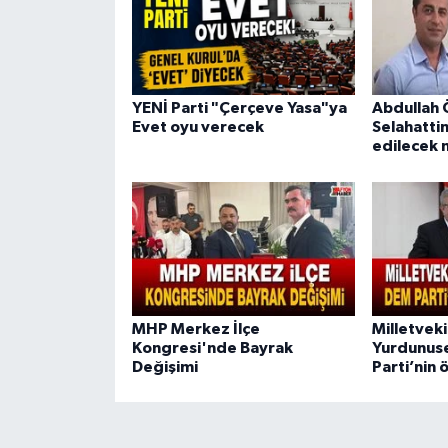
YENİ Parti "Çerçeve Yasa"ya
Abdullah 
Evet oyu verecek
Selahattin
edilecek 
MHP Merkez İlçe
Milletvekil
Kongresi'nde Bayrak
Yurdunus
Değişimi
Parti’nin 