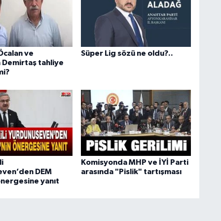
Öcalan ve
Süper Lig sözü ne oldu?..
 Demirtaş tahliye
mi?
i
Komisyonda MHP ve İYİ Parti
even’den DEM
arasında "Pislik" tartışması
önergesine yanıt