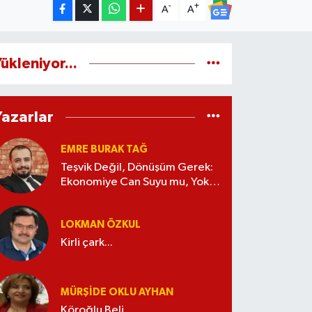
-
+
A
A
ükleniyor...
Yazarlar
EMRE BURAK TAĞ
Teşvik Değil, Dönüşüm Gerek:
Ekonomiye Can Suyu mu, Yoksa
Kaynak İsrafı mı?
LOKMAN ÖZKUL
Kirli çark...
MÜRŞIDE OKLU AYHAN
Köroğlu Beli...