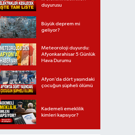
duyurusu
Büyük deprem mi
geliyor?
Meteoroloji duyurdu:
Afyonkarahisar 5 Günlük
Hava Durumu
Afyon’da dört yaşındaki
çocuğun şüpheli ölümü
Kademeli emeklilik
kimleri kapsıyor?