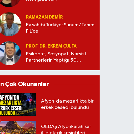
RAMAZAN DEMİR
Ev sahibi Türkiye; Sunum/Tanım
FİL’ce
PROF. DR. EKREM ÇULFA
Psikopat, Sosyopat, Narsist
Partnerlerin Yaptığı 50
Manipülasyon
En Çok Okunanlar
Afyon'da mezarlıkta bir
erkek cesedi bulundu
OEDAŞ Afyonkarahisar
ili elektrik kesintileri