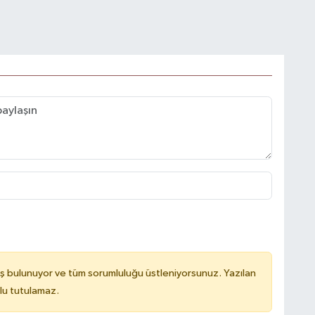
ş bulunuyor ve tüm sorumluluğu üstleniyorsunuz. Yazılan
lu tutulamaz.