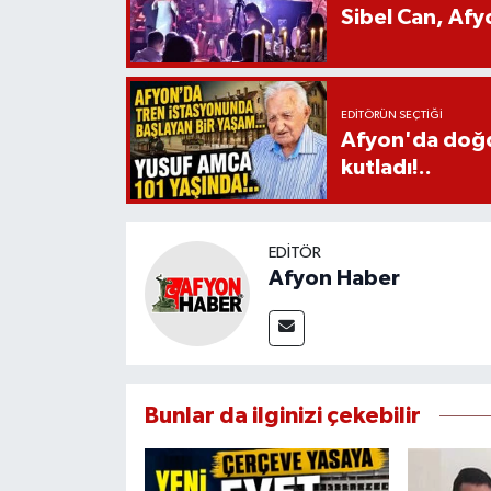
Sibel Can, Af
EDITÖRÜN SEÇTIĞI
Afyon'da doğdu
kutladı!..
EDITÖR
Afyon Haber
Bunlar da ilginizi çekebilir