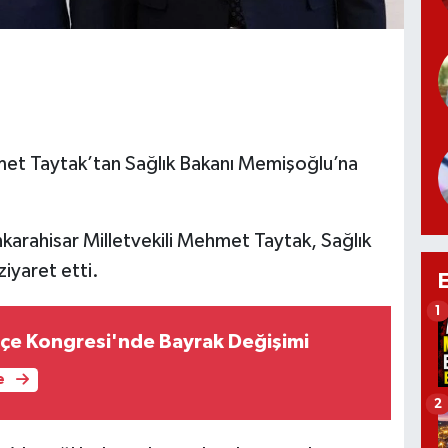
met Taytak’tan Sağlık Bakanı Memişoğlu’na
karahisar Milletvekili Mehmet Taytak, Sağlık
iyaret etti.
1
çe Kongresi'nde Bayrak Değişimi
e
2