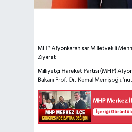
MHP Afyonkarahisar Milletvekili Meh
Ziyaret
Milliyetçi Hareket Partisi (MHP) Afyon
Bakanı Prof. Dr. Kemal Memişoğlu’nu z
MHP Merkez İl
İçeriği Görüntül