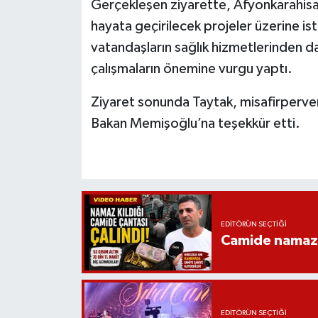
Gerçekleşen ziyarette, Afyonkarahisar’
hayata geçirilecek projeler üzerine ist
vatandaşların sağlık hizmetlerinden da
çalışmaların önemine vurgu yaptı.
Ziyaret sonunda Taytak, misafirperverl
Bakan Memişoğlu’na teşekkür etti.
EDITÖRÜN SEÇTIĞI
Camide namaz kı
EDITÖRÜN SEÇTIĞI