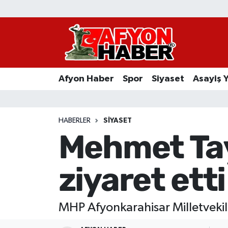
Afyon Haber
Siyaset
Afyon Haber
Spor
Siyaset
Asayiş 
Spor
Asayiş Yaşam
HABERLER
SIYASET
Mehmet Tay
Sağlık
ziyaret etti
Eğitim
Sivil Toplum
MHP Afyonkarahisar Milletveki
Ekonomi