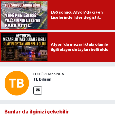
LGS sonucu Afyon'daki Fen
Liselerinde lider değişti!..
Afyon'da mezarlıktaki ölümle
ilgili olayın detayları belli oldu
EDITÖR HAKKINDA
TE Bilisim
Bunlar da ilginizi çekebilir