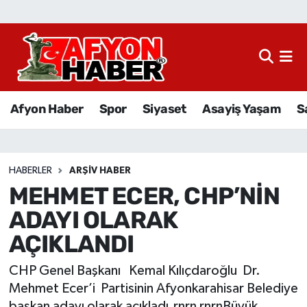
Afyon Haber
Siyaset
Afyon Haber
Spor
Siyaset
Asayiş Yaşam
S
Spor
Asayiş Yaşam
HABERLER
ARŞIV HABER
MEHMET ECER, CHP’NİN
Sağlık
ADAYI OLARAK
Eğitim
AÇIKLANDI
Sivil Toplum
CHP Genel Başkanı Kemal Kılıçdaroğlu Dr.
Mehmet Ecer’i Partisinin Afyonkarahisar Belediye
Ekonomi
başkan adayı olarak açıkladı.rnrn rnrnBüyük