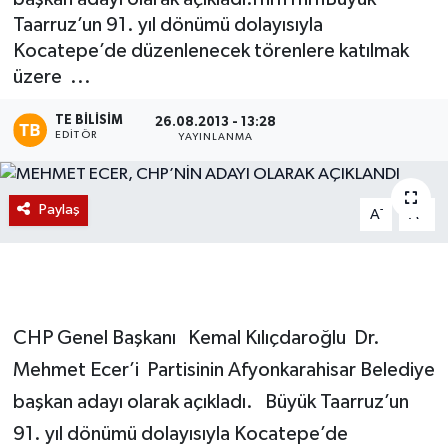
Taarruz’un 91. yıl dönümü dolayısıyla
Magazin
Kocatepe’de düzenlenecek törenlere katılmak
üzere ...
Etkinlikler
TE BILISIM
26.08.2013 - 13:28
EDITÖR
YAYINLANMA
Paylaş
-
+
A
A
CHP Genel Başkanı Kemal Kılıçdaroğlu Dr.
Mehmet Ecer’i Partisinin Afyonkarahisar Belediye
başkan adayı olarak açıkladı. Büyük Taarruz’un
91. yıl dönümü dolayısıyla Kocatepe’de