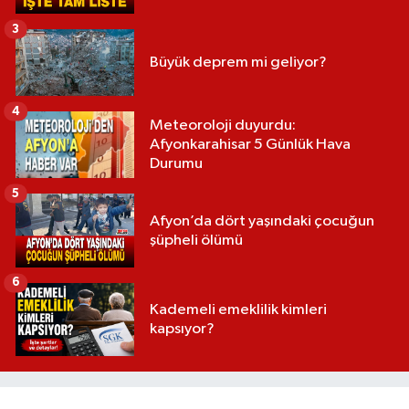
3
Büyük deprem mi geliyor?
4
Meteoroloji duyurdu:
Afyonkarahisar 5 Günlük Hava
Durumu
5
Afyon’da dört yaşındaki çocuğun
şüpheli ölümü
6
Kademeli emeklilik kimleri
kapsıyor?