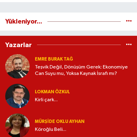
Yükleniyor...
Yazarlar
EMRE BURAK TAĞ
Teşvik Değil, Dönüşüm Gerek: Ekonomiye
Can Suyu mu, Yoksa Kaynak İsrafı mı?
LOKMAN ÖZKUL
Kirli çark...
MÜRŞIDE OKLU AYHAN
Köroğlu Beli...