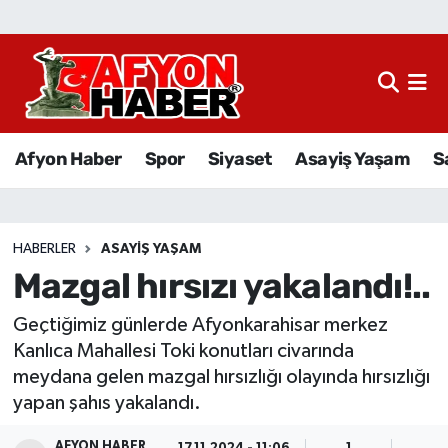
Afyon Haber
Siyaset
Afyon Haber
Spor
Siyaset
Asayiş Yaşam
S
Spor
Asayiş Yaşam
HABERLER
ASAYIŞ YAŞAM
Mazgal hırsızı yakalandı!..
Sağlık
Geçtiğimiz günlerde Afyonkarahisar merkez
Eğitim
Kanlıca Mahallesi Toki konutları civarında
meydana gelen mazgal hırsızlığı olayında hırsızlığı
Sivil Toplum
yapan şahıs yakalandı.
Ekonomi
AFYON HABER