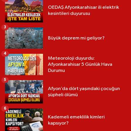
OEDAŞ Afyonkarahisar ili elektrik
kesintileri duyurusu
3
Büyük deprem mi geliyor?
4
Meteoroloji duyurdu:
Afyonkarahisar 5 Günlük Hava
Durumu
5
Afyon’da dört yaşındaki çocuğun
şüpheli ölümü
6
Kademeli emeklilik kimleri
kapsıyor?