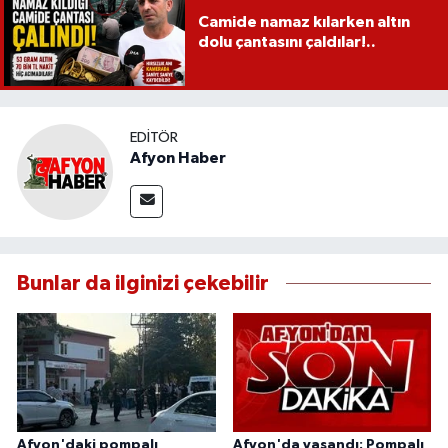
Camide namaz kılarken altın
dolu çantasını çaldılar!..
EDITÖR
Afyon Haber
Bunlar da ilginizi çekebilir
Afyon'daki pompalı
Afyon'da yaşandı: Pompalı