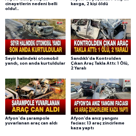
cinayetlerin nedeni belli
kavga, 2 kişi öldü
oldu!..
Seyir halindeki otomobil
Sandıklı’da Kontrolden
yandı, son anda kurtuldular
Çıkan Araç Takla Attı: 1 Ölü,
2 Yaralı
Afyon'da şarampole
Afyon’da anız yangını
yuvarlanan araç can aldı
faciası: 13 araç zincirleme
kaza yaptı