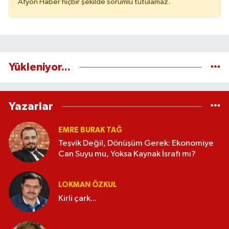
Afyon Haber hiçbir şekilde sorumlu tutulamaz.
Yükleniyor...
Yazarlar
EMRE BURAK TAĞ
Teşvik Değil, Dönüşüm Gerek: Ekonomiye
Can Suyu mu, Yoksa Kaynak İsrafı mı?
LOKMAN ÖZKUL
Kirli çark...