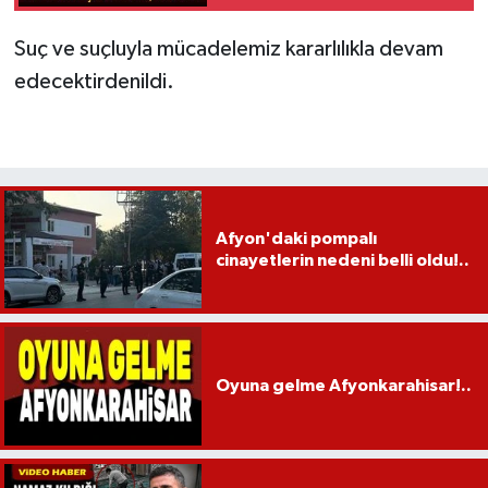
Suç ve suçluyla mücadelemiz kararlılıkla devam
edecektirdenildi.
Afyon'daki pompalı
cinayetlerin nedeni belli oldu!..
Oyuna gelme Afyonkarahisar!..