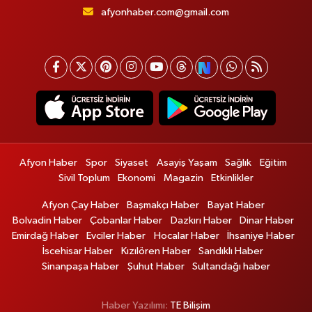
afyonhaber.com@gmail.com
Afyon Haber
Spor
Siyaset
Asayiş Yaşam
Sağlık
Eğitim
Sivil Toplum
Ekonomi
Magazin
Etkinlikler
Afyon Çay Haber
Başmakçı Haber
Bayat Haber
Bolvadin Haber
Çobanlar Haber
Dazkırı Haber
Dinar Haber
Emirdağ Haber
Evciler Haber
Hocalar Haber
İhsaniye Haber
İscehisar Haber
Kızılören Haber
Sandıklı Haber
Sinanpaşa Haber
Şuhut Haber
Sultandağı haber
Haber Yazılımı:
TE Bilişim