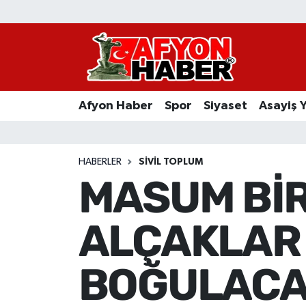
Afyon Haber
Siyaset
Afyon Haber
Spor
Siyaset
Asayiş 
Spor
Asayiş Yaşam
HABERLER
SIVIL TOPLUM
MASUM Bİ
Sağlık
ALÇAKLAR
Eğitim
Sivil Toplum
BOĞULACA
Ekonomi