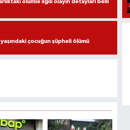
ıktaki ölümle ilgili olayın detayları belli
 yaşındaki çocuğun şüpheli ölümü