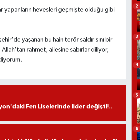
2
lar yapanların hevesleri geçmişte olduğu gibi
3
hir'de yaşanan bu hain terör saldırısını bir
Allah'tan rahmet, ailesine sabırlar diliyor,
ediyorum.
4
5
on'daki Fen Liselerinde lider değişti!..
6