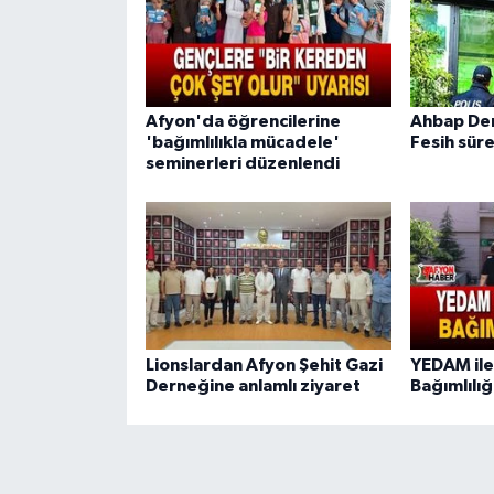
Afyon'da öğrencilerine
Ahbap De
'bağımlılıkla mücadele'
Fesih süre
seminerleri düzenlendi
Lionslardan Afyon Şehit Gazi
YEDAM ile
Derneğine anlamlı ziyaret
Bağımlılığ