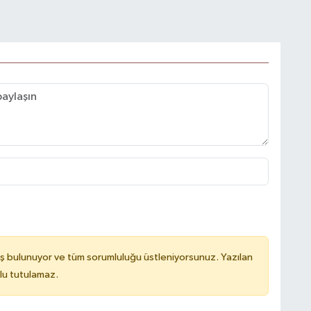
ş bulunuyor ve tüm sorumluluğu üstleniyorsunuz. Yazılan
lu tutulamaz.