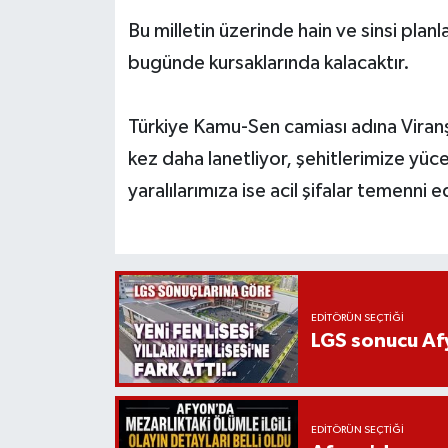
Bu milletin üzerinde hain ve sinsi plan
bugünde kursaklarında kalacaktır.
Türkiye Kamu-Sen camiası adına Viranşe
kez daha lanetliyor, şehitlerimize yüce 
yaralılarımıza ise acil şifalar temenni 
EDITÖRÜN SEÇTIĞI
LGS sonucu Afy
EDITÖRÜN SEÇTIĞI