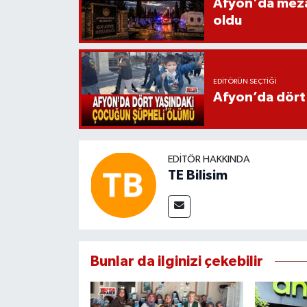
Afyon'da mezarl
oldu
EDITÖRÜN SEÇTIĞI
Afyon’da dört
EDITÖR HAKKINDA
TE Bilisim
Bunlar da ilginizi çekebilir