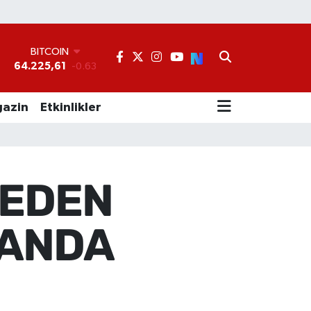
BITCOIN
64.225,61
-0.63
°
DOLAR
47,6704
0
EURO
azin
Etkinlikler
55,0406
-0.08
STERLİN
64,2143
0
GRAM ALTIN
6510.40
0.45
LEDEN
BİST100
13.799
70
KANDA