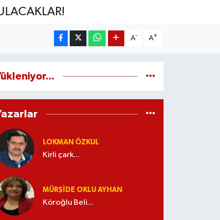
ULACAKLAR!
-
+
A
A
ükleniyor...
Yazarlar
LOKMAN ÖZKUL
Kirli çark...
MÜRŞIDE OKLU AYHAN
Köroğlu Beli...