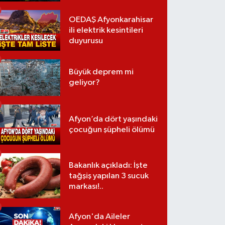
OEDAŞ Afyonkarahisar
ili elektrik kesintileri
duyurusu
Büyük deprem mi
geliyor?
Afyon’da dört yaşındaki
çocuğun şüpheli ölümü
Bakanlık açıkladı: İşte
tağşiş yapılan 3 sucuk
markası!..
Afyon'da Aileler