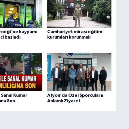
rneği'ne kayyum:
Cumhuriyet mirası eğitim
ci başladı
kurumları korunmalı
 Sanal Kumar
Afyon’da Özel Sporculara
ına Son
Anlamlı Ziyaret