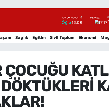
17
Öğle
13:09
Yaşam
Sağlık
Eğitim
Sivil Toplum
Ekonomi
Mag
R ÇOCUĞU KAT
 DÖKTÜKLERİ 
KLAR!