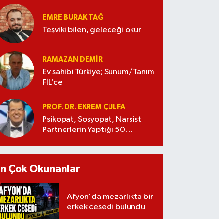
EMRE BURAK TAĞ
Teşviki bilen, geleceği okur
RAMAZAN DEMİR
Ev sahibi Türkiye; Sunum/Tanım
FİL’ce
PROF. DR. EKREM ÇULFA
Psikopat, Sosyopat, Narsist
Partnerlerin Yaptığı 50
Manipülasyon
En Çok Okunanlar
Afyon'da mezarlıkta bir
erkek cesedi bulundu