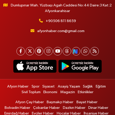
Dumlupınar Mah. Yüzbaşı Agah Caddesi No:44 Daire:3 Kat:2
Afyonkarahisar
+90506 811 8659
afyonhaber.com@gmail.com
Afyon Haber
Spor
Siyaset
Asayiş Yaşam
Sağlık
Eğitim
Sivil Toplum
Ekonomi
Magazin
Etkinlikler
Afyon Çay Haber
Başmakçı Haber
Bayat Haber
Bolvadin Haber
Çobanlar Haber
Dazkırı Haber
Dinar Haber
Emirdağ Haber
Evciler Haber
Hocalar Haber
İhsaniye Haber