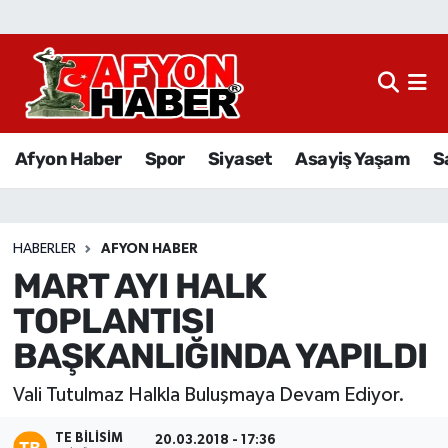
Afyon Haber
Siyaset
Afyon Haber
Spor
Siyaset
Asayiş Yaşam
S
Spor
Asayiş Yaşam
HABERLER
AFYON HABER
MART AYI HALK
Sağlık
TOPLANTISI
Eğitim
BAŞKANLIĞINDA YAPILDI
Sivil Toplum
Vali Tutulmaz Halkla Buluşmaya Devam Ediyor.
Ekonomi
TE BILISIM
20.03.2018 - 17:36