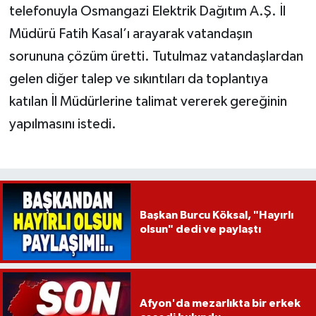
telefonuyla Osmangazi Elektrik Dağıtım A.Ş. İl
Müdürü Fatih Kasal’ı arayarak vatandaşın
sorununa çözüm üretti. Tutulmaz vatandaşlardan
gelen diğer talep ve sıkıntıları da toplantıya
katılan İl Müdürlerine talimat vererek gereğinin
yapılmasını istedi.
Başkan Burcu Köksal, "Hayırlı
olsun" dedi ve paylaştı
Afyon'da mezarlıkta bir erkek