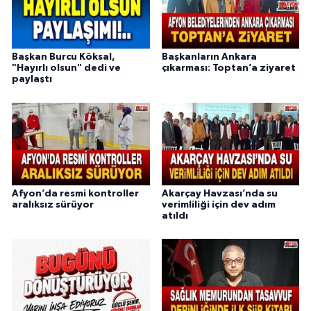
Başkan Burcu Köksal,
Başkanların Ankara
"Hayırlı olsun" dedi ve
çıkarması: Toptan’a ziyaret
paylaştı
Afyon’da resmi kontroller
Akarçay Havzası’nda su
aralıksız sürüyor
verimliliği için dev adım
atıldı