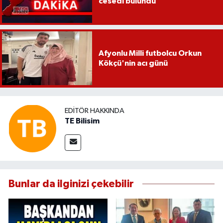
cesedi bulundu
Afyonlu Milli futbolcu Orkun
Kökçü'nin acı günü
EDITÖR HAKKINDA
TE Bilisim
Bunlar da ilginizi çekebilir