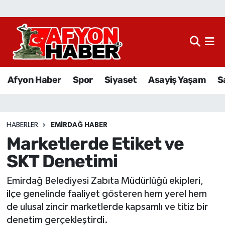
Afyon Haber
Siyaset
Afyon Haber
Spor
Siyaset
Asayiş Yaşam
S
Spor
Asayiş Yaşam
HABERLER
EMIRDAĞ HABER
Marketlerde Etiket ve
Sağlık
SKT Denetimi
Eğitim
Emirdağ Belediyesi Zabıta Müdürlüğü ekipleri,
Sivil Toplum
ilçe genelinde faaliyet gösteren hem yerel hem
de ulusal zincir marketlerde kapsamlı ve titiz bir
Ekonomi
denetim gerçekleştirdi.