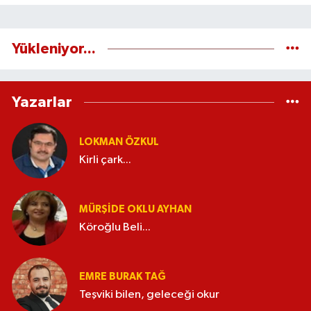
Yükleniyor...
Yazarlar
LOKMAN ÖZKUL
Kirli çark...
MÜRŞIDE OKLU AYHAN
Köroğlu Beli...
EMRE BURAK TAĞ
Teşviki bilen, geleceği okur