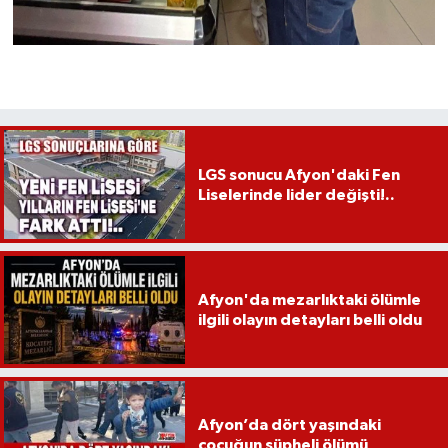
LGS sonucu Afyon'daki Fen
Liselerinde lider değişti!..
Afyon'da mezarlıktaki ölümle
ilgili olayın detayları belli oldu
Afyon’da dört yaşındaki
çocuğun şüpheli ölümü