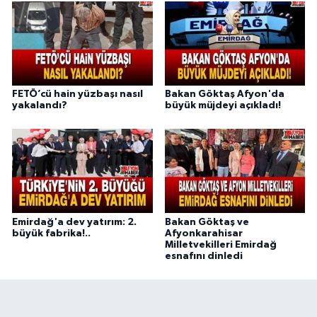
FETÖ’cü hain yüzbaşı nasıl
Bakan Göktaş Afyon'da
yakalandı?
büyük müjdeyi açıkladı!
Emirdağ'a dev yatırım: 2.
Bakan Göktaş ve
büyük fabrika!..
Afyonkarahisar
Milletvekilleri Emirdağ
esnafını dinledi