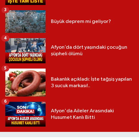
3
Büyük deprem mi geliyor?
4
Afyon’da dört yaşındaki çocuğun
şüpheli ölümü
5
Bakanlık açıkladı: İşte tağşiş yapılan
3 sucuk markası!..
6
Afyon'da Aileler Arasındaki
Husumet Kanlı Bitti