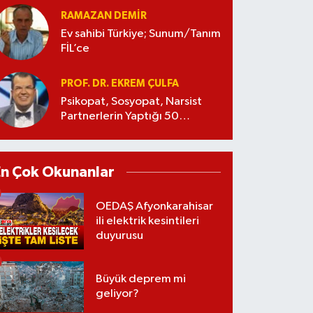
RAMAZAN DEMİR
Ev sahibi Türkiye; Sunum/Tanım
FİL’ce
PROF. DR. EKREM ÇULFA
Psikopat, Sosyopat, Narsist
Partnerlerin Yaptığı 50
Manipülasyon
En Çok Okunanlar
OEDAŞ Afyonkarahisar
ili elektrik kesintileri
duyurusu
Büyük deprem mi
geliyor?