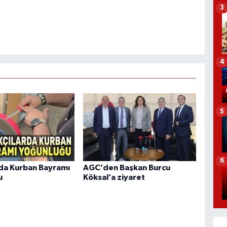
3
4
5
6
rda Kurban Bayramı
AGC’den Başkan Burcu
u
Köksal’a ziyaret