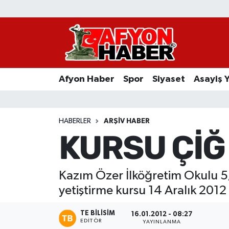
Afyon Haber
Siyaset
Afyon Haber
Spor
Siyaset
Asayiş 
Spor
Asayiş Yaşam
HABERLER
ARŞIV HABER
KURSU ÇİĞ 
Sağlık
Eğitim
Kazım Özer İlköğretim Okulu 5/
yetiştirme kursu 14 Aralık 2012 
Sivil Toplum
TE BILISIM
16.01.2012 - 08:27
Ekonomi
EDITÖR
YAYINLANMA