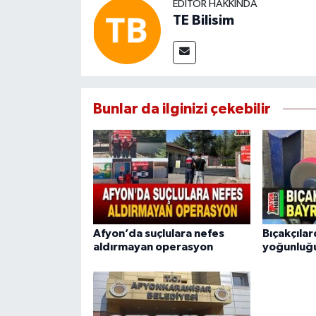
EDITÖR HAKKINDA
TE Bilisim
Bunlar da ilginizi çekebilir
Afyon’da suçlulara nefes
Bıçakçıla
aldırmayan operasyon
yoğunluğ