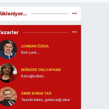
ükleniyor...
Yazarlar
LOKMAN ÖZKUL
Kirli çark...
MÜRŞIDE OKLU AYHAN
Köroğlu Beli...
EMRE BURAK TAĞ
Teşviki bilen, geleceği okur