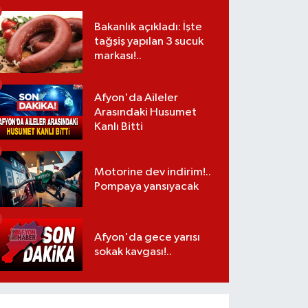
Bakanlık açıkladı: İşte
tağşiş yapılan 3 sucuk
markası!..
Afyon'da Aileler
Arasındaki Husumet
Kanlı Bitti
Motorine dev indirim!..
Pompaya yansıyacak
Afyon'da gece yarısı
sokak kavgası!..