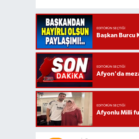
EDITÖRÜN SEÇTIĞI
Başkan Burcu K
EDITÖRÜN SEÇTIĞI
Afyon'da mezar
EDITÖRÜN SEÇTIĞI
Afyonlu Milli 