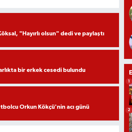
öksal, "Hayırlı olsun" dedi ve paylaştı
lıkta bir erkek cesedi bulundu
1
futbolcu Orkun Kökçü'nin acı günü
2