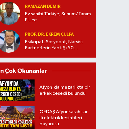
RAMAZAN DEMİR
Ev sahibi Türkiye; Sunum/Tanım
FİL’ce
PROF. DR. EKREM ÇULFA
Psikopat, Sosyopat, Narsist
Partnerlerin Yaptığı 50
Manipülasyon
En Çok Okunanlar
Afyon'da mezarlıkta bir
erkek cesedi bulundu
OEDAŞ Afyonkarahisar
ili elektrik kesintileri
duyurusu