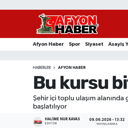
Afyon Haber
Siyaset
Afyon Haber
Spor
Siyaset
Asayiş 
Spor
Asayiş Yaşam
HABERLER
AFYON HABER
Bu kursu bi
Sağlık
Eğitim
Şehir içi toplu ulaşım alanında
başlatılıyor
Sivil Toplum
HALIME NUR KAVAS
09.06.2026 - 13:32
Ekonomi
EDITÖR
YAYINLANMA