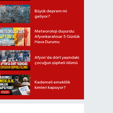
Büyük deprem mi
geliyor?
Meteoroloji duyurdu:
Afyonkarahisar 5 Günlük
Hava Durumu
Afyon’da dört yaşındaki
çocuğun şüpheli ölümü
Kademeli emeklilik
kimleri kapsıyor?