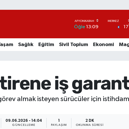
17
Öğle
13:09
Yaşam
Sağlık
Eğitim
Sivil Toplum
Ekonomi
Mag
tirene iş garant
 görev almak isteyen sürücüler için istihda
09.06.2026 - 14:04
1
2 DK
GÜNCELLEME
PAYLAŞIM
OKUNMA SÜRESI