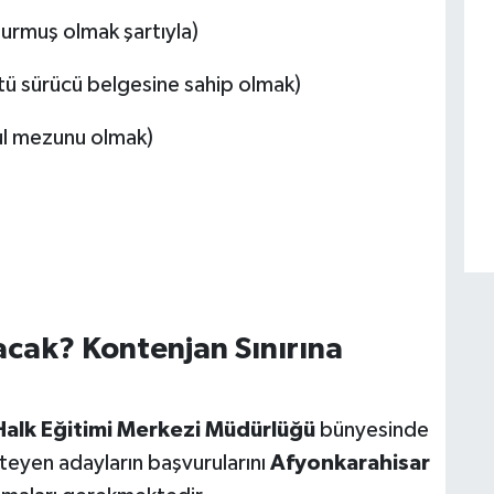
durmuş olmak şartıyla)
stü sürücü belgesine sahip olmak)
ul mezunu olmak)
acak? Kontenjan Sınırına
Halk Eğitimi Merkezi Müdürlüğü
bünyesinde
steyen adayların başvurularını
Afyonkarahisar