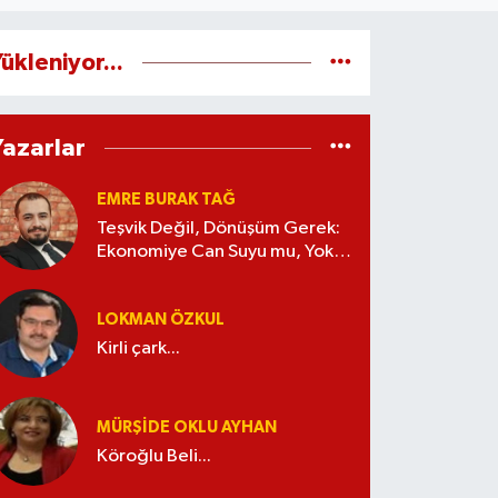
ükleniyor...
Yazarlar
EMRE BURAK TAĞ
Teşvik Değil, Dönüşüm Gerek:
Ekonomiye Can Suyu mu, Yoksa
Kaynak İsrafı mı?
LOKMAN ÖZKUL
Kirli çark...
MÜRŞIDE OKLU AYHAN
Köroğlu Beli...