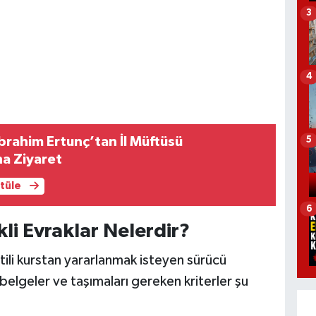
3
4
 İbrahim Ertunç’tan İl Müftüsü
5
a Ziyaret
ntüle
6
li Evraklar Nelerdir?
ili kurstan yararlanmak isteyen sürücü
belgeler ve taşımaları gereken kriterler şu