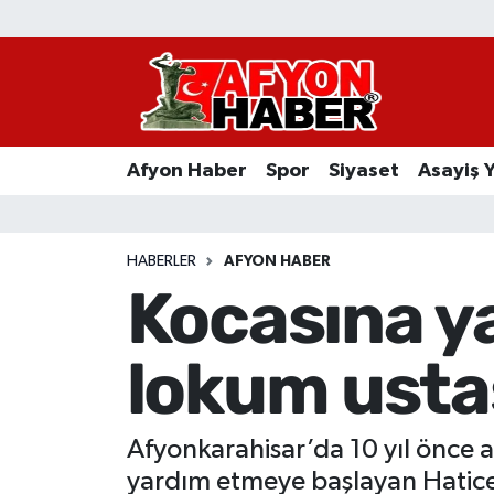
Afyon Haber
Siyaset
Afyon Haber
Spor
Siyaset
Asayiş 
Spor
Asayiş Yaşam
HABERLER
AFYON HABER
Kocasına y
Sağlık
lokum usta
Eğitim
Sivil Toplum
Afyonkarahisar’da 10 yıl önce a
Ekonomi
yardım etmeye başlayan Hatice