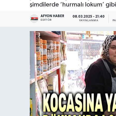
şimdilerde ‘hurmalı lokum’ gibi 
Magazin
AFYON HABER
08.03.2025 - 21:40
EDITÖR
YAYINLANMA
P
Etkinlikler