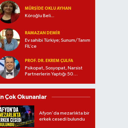
MÜRŞIDE OKLU AYHAN
Köroğlu Beli...
RAMAZAN DEMİR
Ev sahibi Türkiye; Sunum/Tanım
FİL’ce
PROF. DR. EKREM ÇULFA
Psikopat, Sosyopat, Narsist
Partnerlerin Yaptığı 50
Manipülasyon
En Çok Okunanlar
Afyon'da mezarlıkta bir
erkek cesedi bulundu