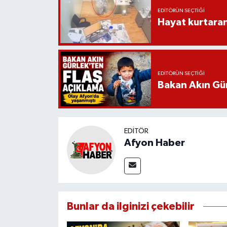
EDITÖRÜN SEÇTIĞI
Hayat kurtara
EDITÖRÜN SEÇTIĞI
Bakan Akın Gür
EDITÖR
Afyon Haber
Bunlar da ilginizi çekebilir