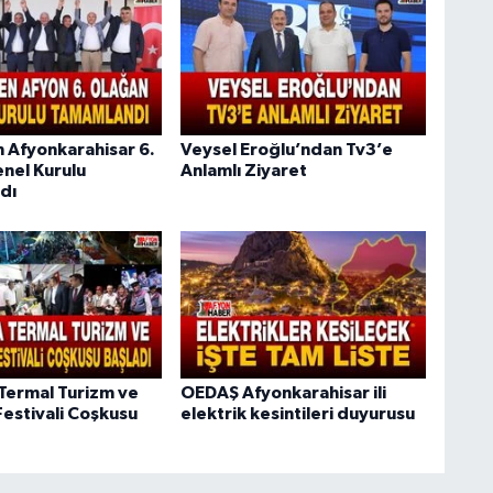
n Afyonkarahisar 6.
Veysel Eroğlu’ndan Tv3’e
nel Kurulu
Anlamlı Ziyaret
dı
Termal Turizm ve
OEDAŞ Afyonkarahisar ili
Festivali Coşkusu
elektrik kesintileri duyurusu