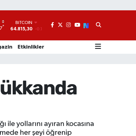
BITCOIN
64.815,30
-0.1
°
DOLAR
7
47,7436
0.18
EURO
azin
Etkinlikler
55,2510
0.32
STERLİN
64,4811
0.38
GRAM ALTIN
6660.55
0
 dükkanda
BİST100
13.779
-14
 ile yollarını ayıran kocasına
mede her şeyi öğrenip