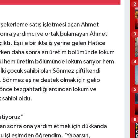
2
le şekerleme satış işletmesi açan Ahmet
n sonra yardımcı ve ortak bulamayan Ahmet
3
ı. Eşi ile birlikte iş yerine gelen Hatice
rken daha sonraları üretim bölümünde lokum
di hem üretim bölümünde lokum sarıyor hem
4
İki çocuk sahibi olan Sönmez çifti kendi
rlar. Sönmez eşine destek olmak için gelip
önce tezgahtarlığı ardından lokum ve
5
sahibi oldu.
etiyoruz"
6
ktan sonra ona yardım etmek için dükkanda
Bu işi eşimden öğrendim. ‘Yaparsın,