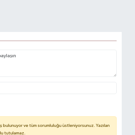
ş bulunuyor ve tüm sorumluluğu üstleniyorsunuz. Yazılan
lu tutulamaz.