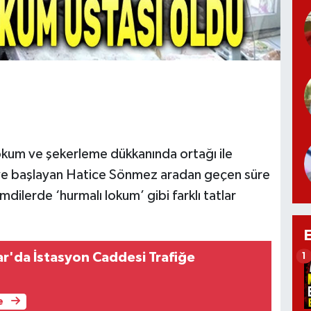
lokum ve şekerleme dükkanında ortağı ile
eye başlayan Hatice Sönmez aradan geçen süre
dilerde ‘hurmalı lokum’ gibi farklı tatlar
r'da İstasyon Caddesi Trafiğe
1
e