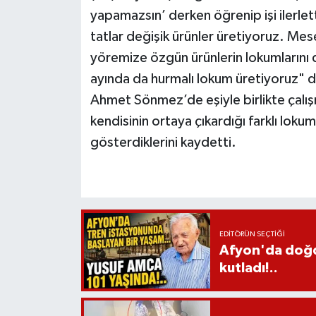
yapamazsın’ derken öğrenip işi ilerlet
tatlar değişik ürünler üretiyoruz. Mese
yöremize özgün ürünlerin lokumlarını
ayında da hurmalı lokum üretiyoruz" 
Ahmet Sönmez’de eşiyle birlikte çal
kendisinin ortaya çıkardığı farklı lokum
gösterdiklerini kaydetti.
EDITÖRÜN SEÇTIĞI
Afyon'da doğdu
kutladı!..