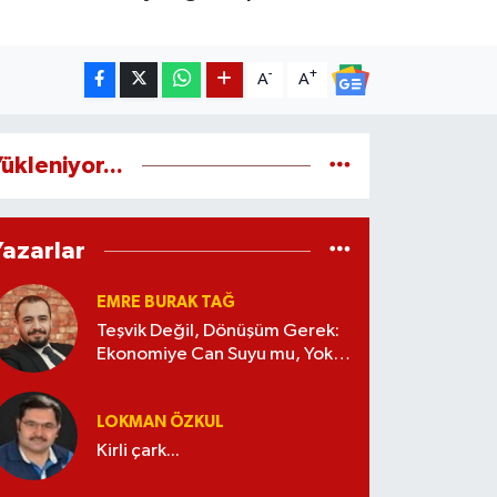
-
+
A
A
ükleniyor...
Yazarlar
EMRE BURAK TAĞ
Teşvik Değil, Dönüşüm Gerek:
Ekonomiye Can Suyu mu, Yoksa
Kaynak İsrafı mı?
LOKMAN ÖZKUL
Kirli çark...