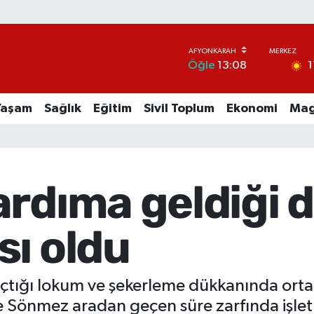
1
Öğle
13:08
Yaşam
Sağlık
Eğitim
Sivil Toplum
Ekonomi
Mag
ardıma geldiği
sı oldu
çtığı lokum ve şekerleme dükkanında ortağı
 Sönmez aradan geçen süre zarfında işlet