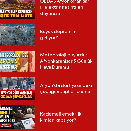
OEDAŞ Afyonkarahisar
ili elektrik kesintileri
duyurusu
Büyük deprem mi
geliyor?
Meteoroloji duyurdu:
Afyonkarahisar 5 Günlük
Hava Durumu
Afyon’da dört yaşındaki
çocuğun şüpheli ölümü
Kademeli emeklilik
kimleri kapsıyor?