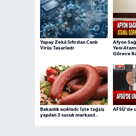
Yapay Zekâ Sıfırdan Canlı
Afyon Sağ
Virüs Tasarladı
Yeni Atam
Göreve Ba
Bakanlık açıkladı: İşte tağşiş
AFSÜ’de u
yapılan 3 sucuk markası!..