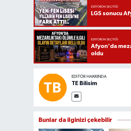
EDITÖRÜN SEÇTIĞI
LGS sonucu Afy
EDITÖRÜN SEÇTIĞI
Afyon'da mezarl
oldu
EDITÖR HAKKINDA
TE Bilisim
Bunlar da ilginizi çekebilir