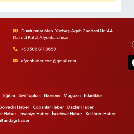
Dumlupınar Mah. Yüzbaşı Agah Caddesi No:44
Daire:3 Kat:2 Afyonkarahisar
+90506 811 8659
afyonhaber.com@gmail.com
Eğitim
Sivil Toplum
Ekonomi
Magazin
Etkinlikler
Bolvadin Haber
Çobanlar Haber
Dazkırı Haber
ar Haber
İhsaniye Haber
İscehisar Haber
Kızılören Haber
ultandağı haber