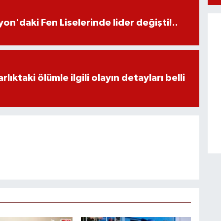
on'daki Fen Liselerinde lider değişti!..
ıktaki ölümle ilgili olayın detayları belli