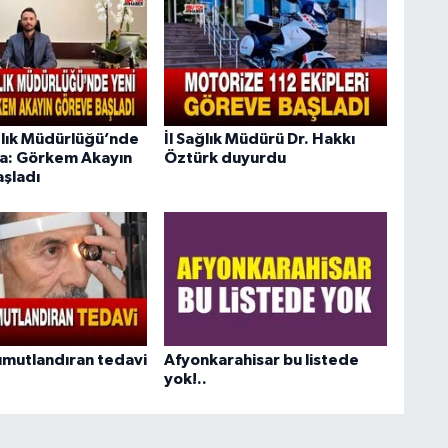
lık Müdürlüğü’nde
İl Sağlık Müdürü Dr. Hakkı
a: Görkem Akayın
Öztürk duyurdu
şladı
mutlandıran tedavi
Afyonkarahisar bu listede
yok!..