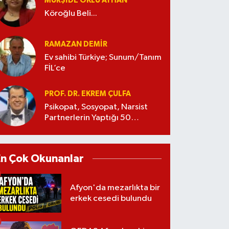
MÜRŞIDE OKLU AYHAN
Köroğlu Beli...
RAMAZAN DEMİR
Ev sahibi Türkiye; Sunum/Tanım
FİL’ce
PROF. DR. EKREM ÇULFA
Psikopat, Sosyopat, Narsist
Partnerlerin Yaptığı 50
Manipülasyon
En Çok Okunanlar
Afyon'da mezarlıkta bir
erkek cesedi bulundu