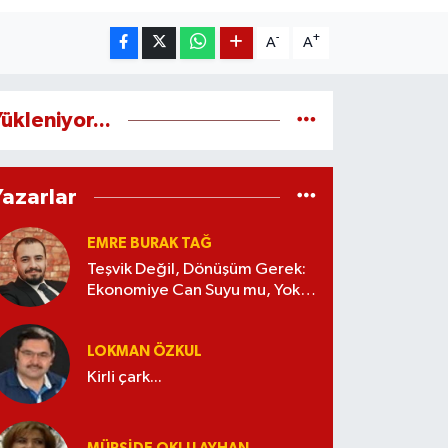
-
+
A
A
ükleniyor...
Yazarlar
EMRE BURAK TAĞ
Teşvik Değil, Dönüşüm Gerek:
Ekonomiye Can Suyu mu, Yoksa
Kaynak İsrafı mı?
LOKMAN ÖZKUL
Kirli çark...