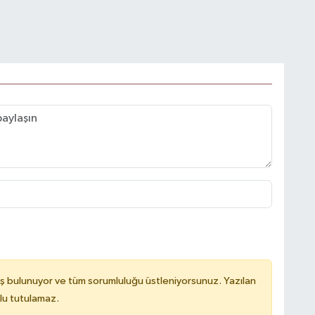
ş bulunuyor ve tüm sorumluluğu üstleniyorsunuz. Yazılan
lu tutulamaz.