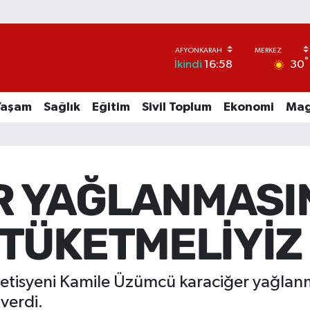
°
30
İkindi
16:58
Yaşam
Sağlık
Eğitim
Sivil Toplum
Ekonomi
Mag
R YAĞLANMASI
 TÜKETMELİYİZ
tisyeni Kamile Üzümcü karaciğer yağlanma
 verdi.