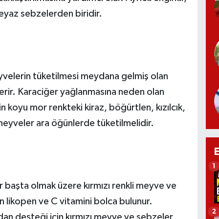
eyaz sebzelerden biridir.
yvelerin tüketilmesi meydana gelmiş olan
derir. Karaciğer yağlanmasına neden olan
in koyu mor renkteki kiraz, böğürtlen, kızılcık,
eyveler ara öğünlerde tüketilmelidir.
1
er başta olmak üzere kırmızı renkli meyve ve
 likopen ve C vitamini bolca bulunur.
2
dan desteği için kırmızı meyve ve sebzeler