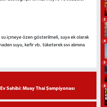
3
t su içmeye özen gösterilmeli, suya ek olarak
4
aden suyu, kefir vb. tüketerek sıvı alımına
5
6
Ev Sahibi: Muay Thai Şampiyonası