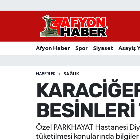
Afyon Haber
Siyaset
Afyon Haber
Spor
Siyaset
Asayiş 
Spor
Asayiş Yaşam
HABERLER
SAĞLIK
KARACİĞE
Sağlık
BESİNLERİ
Eğitim
Sivil Toplum
Özel PARKHAYAT Hastanesi Diye
Ekonomi
tüketilmesi konularında bilgiler