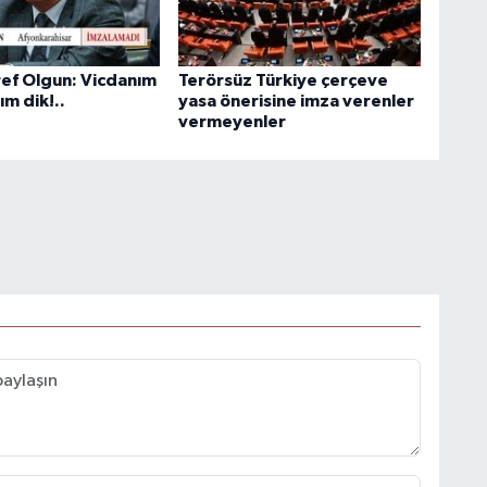
ef Olgun: Vicdanım
Terörsüz Türkiye çerçeve
ım dik!..
yasa önerisine imza verenler
vermeyenler