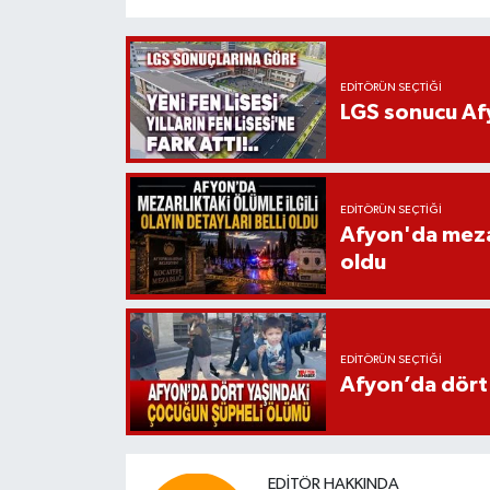
EDITÖRÜN SEÇTIĞI
LGS sonucu Afy
EDITÖRÜN SEÇTIĞI
Afyon'da mezarl
oldu
EDITÖRÜN SEÇTIĞI
Afyon’da dört
EDITÖR HAKKINDA