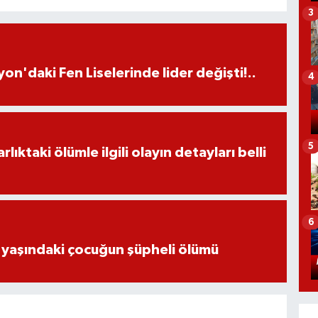
3
on'daki Fen Liselerinde lider değişti!..
4
5
ıktaki ölümle ilgili olayın detayları belli
6
 yaşındaki çocuğun şüpheli ölümü