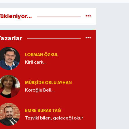
ükleniyor...
Yazarlar
LOKMAN ÖZKUL
Kirli çark...
MÜRŞIDE OKLU AYHAN
Köroğlu Beli...
EMRE BURAK TAĞ
Teşviki bilen, geleceği okur