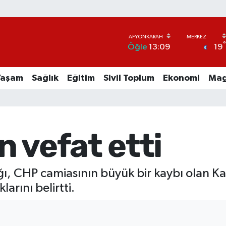
19
Öğle
13:09
Yaşam
Sağlık
Eğitim
Sivil Toplum
Ekonomi
Mag
 vefat etti
ğı, CHP camiasının büyük bir kaybı olan K
larını belirtti.