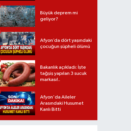
Büyük deprem mi
geliyor?
Afyon’da dört yaşındaki
çocuğun şüpheli ölümü
Bakanlık açıkladı: İşte
tağşiş yapılan 3 sucuk
markası!..
Afyon'da Aileler
Arasındaki Husumet
Kanlı Bitti