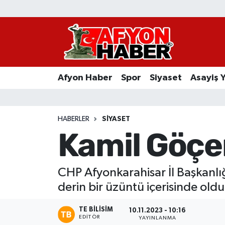
Afyon Haber
Siyaset
Afyon Haber
Spor
Siyaset
Asayiş 
Spor
Asayiş Yaşam
HABERLER
SIYASET
Kamil Göçen
Sağlık
Eğitim
CHP Afyonkarahisar İl Başkanlı
derin bir üzüntü içerisinde olduk
Sivil Toplum
TE BILISIM
10.11.2023 - 10:16
Ekonomi
EDITÖR
YAYINLANMA