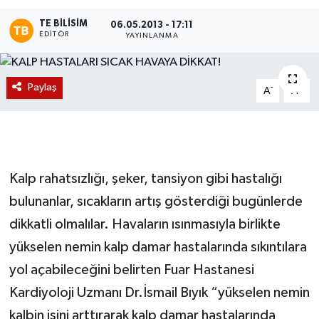
TE BILISIM
Magazin
06.05.2013 - 17:11
EDITÖR
YAYINLANMA
Etkinlikler
Paylaş
-
+
A
A
Kalp rahatsızlığı, şeker, tansiyon gibi hastalığı
bulunanlar, sıcakların artış gösterdiği bugünlerde
dikkatli olmalılar. Havaların ısınmasıyla birlikte
yükselen nemin kalp damar hastalarında sıkıntılara
yol açabileceğini belirten Fuar Hastanesi
Kardiyoloji Uzmanı Dr.İsmail Bıyık “yükselen nemin
kalbin işini arttırarak kalp damar hastalarında