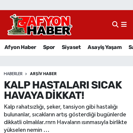
Afyon Haber
Siyaset
Afyon Haber
Spor
Siyaset
Asayiş Yaşam
S
Spor
Asayiş Yaşam
HABERLER
ARŞIV HABER
KALP HASTALARI SICAK
Sağlık
HAVAYA DİKKAT!
Eğitim
Kalp rahatsızlığı, şeker, tansiyon gibi hastalığı
Sivil Toplum
bulunanlar, sıcakların artış gösterdiği bugünlerde
dikkatli olmalılar.rnrn Havaların ısınmasıyla birlikte
Ekonomi
yükselen nemin ...