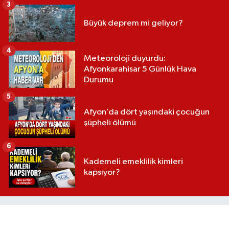
3
Büyük deprem mi geliyor?
4
Meteoroloji duyurdu:
Afyonkarahisar 5 Günlük Hava
Durumu
5
Afyon’da dört yaşındaki çocuğun
şüpheli ölümü
6
Kademeli emeklilik kimleri
kapsıyor?