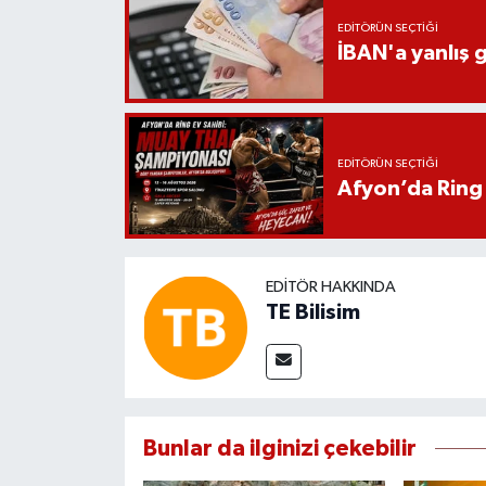
EDITÖRÜN SEÇTIĞI
İBAN'a yanlış g
EDITÖRÜN SEÇTIĞI
Afyon’da Ring 
EDITÖR HAKKINDA
TE Bilisim
Bunlar da ilginizi çekebilir