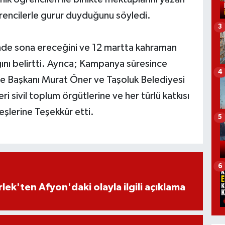
encilerle gurur duyduğunu söyledi.
3
nde sona ereceğini ve 12 martta kahraman
nı belirtti. Ayrıca; Kampanya süresince
4
ye Başkanı Murat Öner ve Taşoluk Belediyesi
 sivil toplum örgütlerine ve her türlü katkısı
eşlerine Teşekkür etti.
5
6
lek'ten Afyon'daki olayla ilgili açıklama