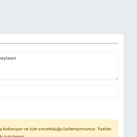
ş bulunuyor ve tüm sorumluluğu üstleniyorsunuz. Yazılan
lu tutulamaz.