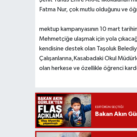
Fatma Nur, çok mutlu olduğunu ve öğr
mektup kampanyasının 10 mart tarihi
Mehmetçiğe ulaşmak için yola çıkacağı
kendisine destek olan Taşoluk Beledi
Çalışanlarına,Kasabadaki Okul Müdürleri
olan herkese ve özellikle öğrenci kard
EDITÖRÜN SEÇTIĞI
Bakan Akın Gür