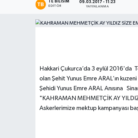
TE BILISIM
09.03.2017 - 11:23
EDITÖR
YAYINLANMA
Magazin
Etkinlikler
Hakkari Çukurca’da 3 eylül 2016'da Te
olan Şehit Yunus Emre ARAL’ın kuze
Şehidi Yunus Emre ARAL Anısına Sinan
"KAHRAMAN MEHMETÇİK AY YILDIZ Sİ
Askerlerimize mektup kampanyası baş