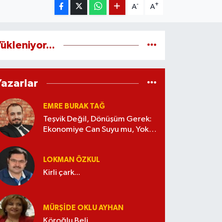
-
+
A
A
ükleniyor...
Yazarlar
EMRE BURAK TAĞ
Teşvik Değil, Dönüşüm Gerek:
Ekonomiye Can Suyu mu, Yoksa
Kaynak İsrafı mı?
LOKMAN ÖZKUL
Kirli çark...
MÜRŞIDE OKLU AYHAN
Köroğlu Beli...