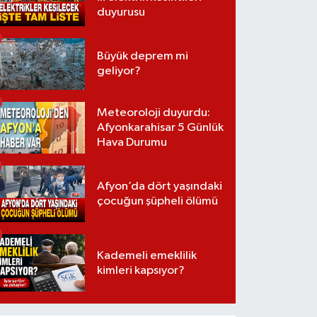
duyurusu
Büyük deprem mi
geliyor?
Meteoroloji duyurdu:
Afyonkarahisar 5 Günlük
Hava Durumu
Afyon’da dört yaşındaki
çocuğun şüpheli ölümü
Kademeli emeklilik
kimleri kapsıyor?