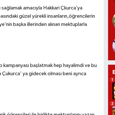
ı sağlamak amacıyla Hakkari Çkurca’ya
ındaki güzel yürekli insanların,öğrencilerin
e’nin başka illerinden alınan mektuplarla
 kampanyası başlatmak hep hayalimdi ve bu
 Çukurca’ ya gidecek olması beni ayrıca
1
2
k öğrencileri ile birlikte mektuplarını yazan