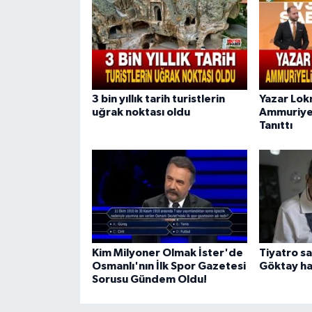
3 bin yıllık tarih turistlerin
Yazar Lok
uğrak noktası oldu
Ammuriyel
Tanıttı
Kim Milyoner Olmak İster'de
Tiyatro sa
Osmanlı'nın İlk Spor Gazetesi
Göktay ha
Sorusu Gündem Oldu!