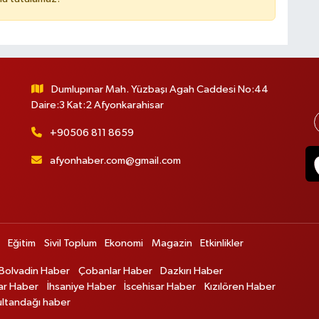
Dumlupınar Mah. Yüzbaşı Agah Caddesi No:44
Daire:3 Kat:2 Afyonkarahisar
+90506 811 8659
afyonhaber.com@gmail.com
Eğitim
Sivil Toplum
Ekonomi
Magazin
Etkinlikler
Bolvadin Haber
Çobanlar Haber
Dazkırı Haber
ar Haber
İhsaniye Haber
İscehisar Haber
Kızılören Haber
ultandağı haber