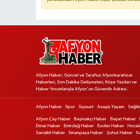
Afyon Haber; Güncel ve Tarafsız Afyonkarahisar
Haberleri, Son Dakika Gelişmeleri, Köşe Yazıları ve
Haber Yorumlarıyla Afyon'un Güvenilir Adresi.
Afyon Haber
Spor
Siyaset
Asayiş Yaşam
Sağlık
Afyon Çay Haber
Başmakçı Haber
Bayat Haber
Dinar Haber
Emirdağ Haber
Evciler Haber
Hocal
Sandıklı Haber
Sinanpaşa Haber
Şuhut Haber
S