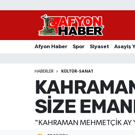
Afyon Haber
Siyaset
Afyon Haber
Spor
Siyaset
Asayiş 
Spor
Asayiş Yaşam
HABERLER
KÜLTÜR-SANAT
KAHRAMAN 
Sağlık
SİZE EMAN
Eğitim
Sivil Toplum
"KAHRAMAN MEHMETÇİK AY Y
Ekonomi