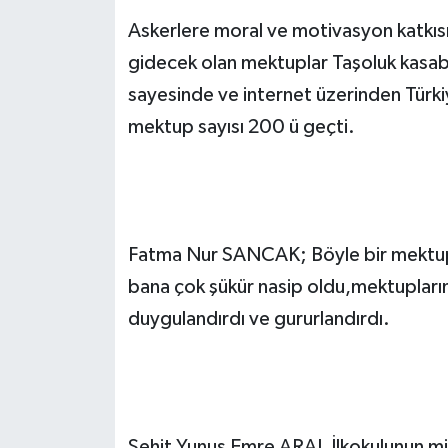
Askerlere moral ve motivasyon katkıs
gidecek olan mektuplar Taşoluk kasabas
sayesinde ve internet üzerinden Türkiy
mektup sayısı 200 ü geçti.
Fatma Nur SANCAK; Böyle bir mektup
bana çok şükür nasip oldu,mektupların
duygulandırdı ve gururlandırdı.
Şehit Yunus Emre ARAL İlkokulunun mini