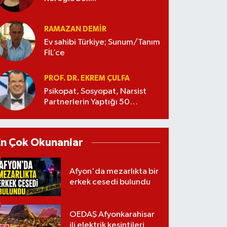
RAMAZAN DEMİR
Ev sahibi Türkiye; Sunum/Tanım
FİL’ce
PROF. DR. EKREM ÇULFA
Psikopat, Sosyopat, Narsist
Partnerlerin Yaptığı 50
Manipülasyon
En Çok Okunanlar
Afyon'da mezarlıkta bir
erkek cesedi bulundu
OEDAŞ Afyonkarahisar
ili elektrik kesintileri