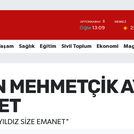
2
Öğle
13:09
Yaşam
Sağlık
Eğitim
Sivil Toplum
Ekonomi
Mag
MEHMETÇİK AY
ET
ILDIZ SİZE EMANET"