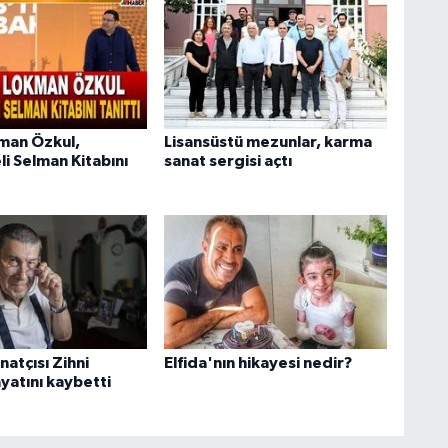
man Özkul,
Lisansüstü mezunlar, karma
i Selman Kitabını
sanat sergisi açtı
natçısı Zihni
Elfida'nın hikayesi nedir?
yatını kaybetti