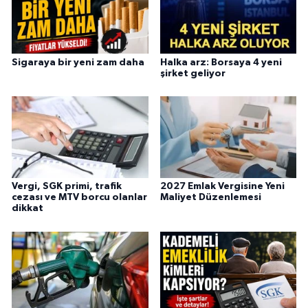
Sigaraya bir yeni zam daha
Halka arz: Borsaya 4 yeni
şirket geliyor
Vergi, SGK primi, trafik
2027 Emlak Vergisine Yeni
cezası ve MTV borcu olanlar
Maliyet Düzenlemesi
dikkat