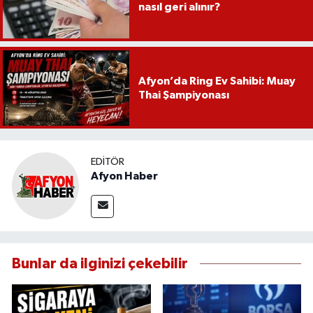
nasıl geri alınır?
Afyon’da Ring Ev Sahibi: Muay
Thai Şampiyonası
EDITÖR
Afyon Haber
Bunlar da ilginizi çekebilir