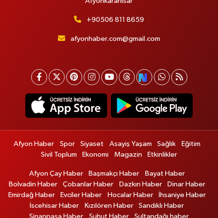
Afyonkarahisar
+90506 811 8659
afyonhaber.com@gmail.com
Afyon Haber
Spor
Siyaset
Asayiş Yaşam
Sağlık
Eğitim
Sivil Toplum
Ekonomi
Magazin
Etkinlikler
Afyon Çay Haber
Başmakçı Haber
Bayat Haber
Bolvadin Haber
Çobanlar Haber
Dazkırı Haber
Dinar Haber
Emirdağ Haber
Evciler Haber
Hocalar Haber
İhsaniye Haber
İscehisar Haber
Kızılören Haber
Sandıklı Haber
Sinanpaşa Haber
Şuhut Haber
Sultandağı haber