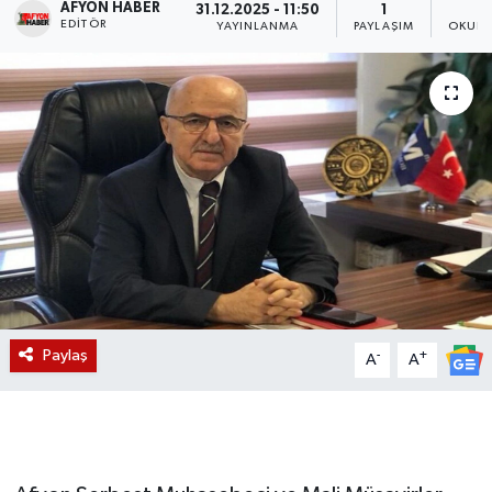
AFYON HABER
31.12.2025 - 11:50
1
EDITÖR
YAYINLANMA
PAYLAŞIM
OKUNM
Magazin
Etkinlikler
Paylaş
-
+
A
A