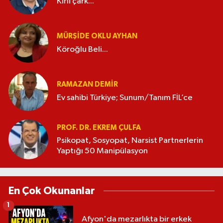
Kirli çark...
MÜRŞIDE OKLU AYHAN
Köroğlu Beli...
RAMAZAN DEMİR
Ev sahibi Türkiye; Sunum/Tanım FİL’ce
PROF. DR. EKREM ÇULFA
Psikopat, Sosyopat, Narsist Partnerlerin
Yaptığı 50 Manipülasyon
En Çok Okunanlar
1
Afyon'da mezarlıkta bir erkek