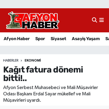
Afyon Haber
Siyaset
Afyon Haber
Spor
Siyaset
Asayiş Yaşam
S
Spor
Asayiş Yaşam
HABERLER
EKONOMI
Kağıt fatura dönemi
Sağlık
bitti!..
Eğitim
Afyon Serbest Muhasebeci ve Mali Müşavirler
Sivil Toplum
Odası Başkanı Erdal Sayar mükellef ve Mali
Müşavirleri uyardı.
Ekonomi