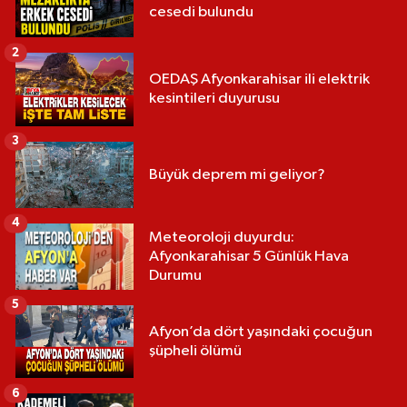
cesedi bulundu
2
OEDAŞ Afyonkarahisar ili elektrik
kesintileri duyurusu
3
Büyük deprem mi geliyor?
4
Meteoroloji duyurdu:
Afyonkarahisar 5 Günlük Hava
Durumu
5
Afyon’da dört yaşındaki çocuğun
şüpheli ölümü
6