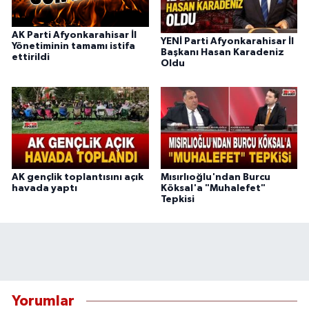
AK Parti Afyonkarahisar İl
YENİ Parti Afyonkarahisar İl
Yönetiminin tamamı istifa
Başkanı Hasan Karadeniz
ettirildi
Oldu
AK gençlik toplantısını açık
Mısırlıoğlu'ndan Burcu
havada yaptı
Köksal'a "Muhalefet"
Tepkisi
Yorumlar