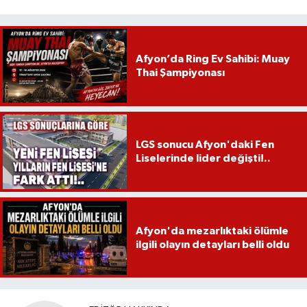
Afyon’da Ring Ev Sahibi: Muay
Thai Şampiyonası
LGS sonucu Afyon'daki Fen
Liselerinde lider değişti!..
Afyon'da mezarlıktaki ölümle
ilgili olayın detayları belli oldu