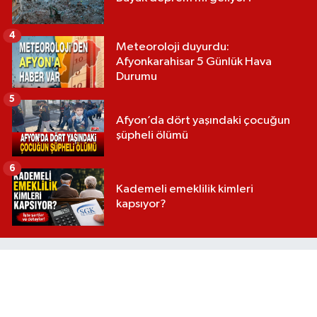
4
Meteoroloji duyurdu:
Afyonkarahisar 5 Günlük Hava
Durumu
5
Afyon’da dört yaşındaki çocuğun
şüpheli ölümü
6
Kademeli emeklilik kimleri
kapsıyor?