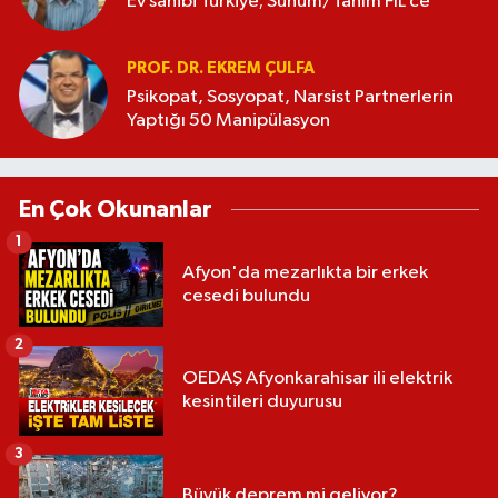
Ev sahibi Türkiye; Sunum/Tanım FİL’ce
PROF. DR. EKREM ÇULFA
Psikopat, Sosyopat, Narsist Partnerlerin
Yaptığı 50 Manipülasyon
En Çok Okunanlar
1
Afyon'da mezarlıkta bir erkek
cesedi bulundu
2
OEDAŞ Afyonkarahisar ili elektrik
kesintileri duyurusu
3
Büyük deprem mi geliyor?