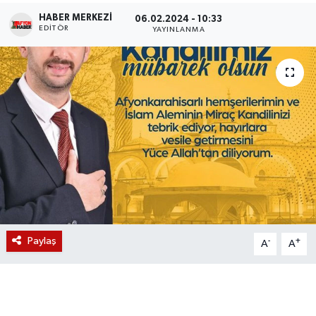
HABER MERKEZI
06.02.2024 - 10:33
Magazin
EDITÖR
YAYINLANMA
Etkinlikler
Paylaş
-
+
A
A