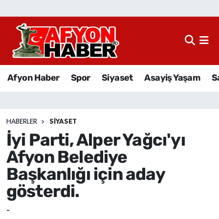
Afyon Haber
Siyaset
Afyon Haber
Spor
Siyaset
Asayiş Yaşam
S
Spor
Asayiş Yaşam
HABERLER
SIYASET
İyi Parti, Alper Yağcı'yı
Sağlık
Afyon Belediye
Eğitim
Başkanlığı için aday
gösterdi.
Sivil Toplum
-
Ekonomi