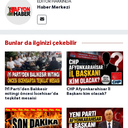
EDITÖR HAKKINDA
Haber Merkezi
Bunlar da ilginizi çekebilir
İYİ Parti’den Balıkesir
CHP Afyonkarahisar İl
mitingi öncesi İscehisar’da
Başkanı kim olacak?
teşkilat mesaisi