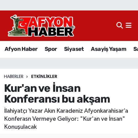
Afyon Haber
Siyaset
Afyon Haber
Spor
Siyaset
Asayiş Yaşam
S
Spor
Asayiş Yaşam
HABERLER
ETKINLIKLER
Kur'an ve İnsan
Sağlık
Konferansı bu akşam
Eğitim
İlahiyatçı Yazar Akın Karadeniz Afyonkarahisar’a
Sivil Toplum
Konferasn Vermeye Geliyor: "Kur'an ve İnsan"
Konuşulacak
Ekonomi