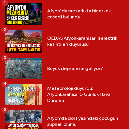
1
Afyon'da mezarlıkta bir erkek
cesedi bulundu
2
OEDAŞ Afyonkarahisar ili elektrik
kesintileri duyurusu
3
Büyük deprem mi geliyor?
4
Meteoroloji duyurdu:
Afyonkarahisar 5 Günlük Hava
Durumu
5
Afyon’da dört yaşındaki çocuğun
şüpheli ölümü