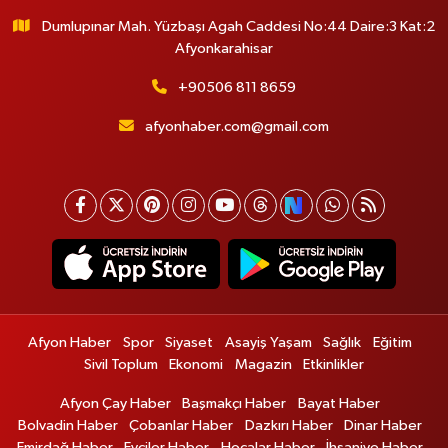
Dumlupınar Mah. Yüzbaşı Agah Caddesi No:44 Daire:3 Kat:2
Afyonkarahisar
+90506 811 8659
afyonhaber.com@gmail.com
Afyon Haber
Spor
Siyaset
Asayiş Yaşam
Sağlık
Eğitim
Sivil Toplum
Ekonomi
Magazin
Etkinlikler
Afyon Çay Haber
Başmakçı Haber
Bayat Haber
Bolvadin Haber
Çobanlar Haber
Dazkırı Haber
Dinar Haber
Emirdağ Haber
Evciler Haber
Hocalar Haber
İhsaniye Haber