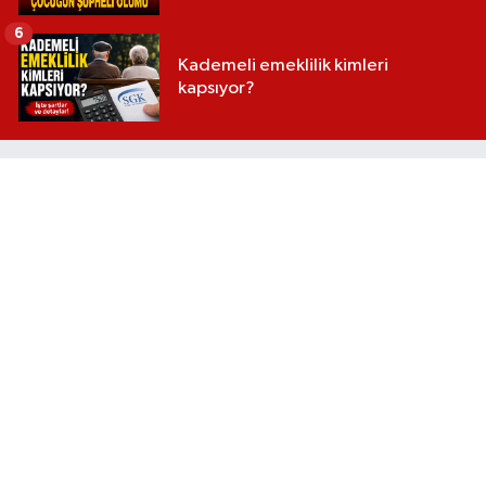
6
Kademeli emeklilik kimleri
kapsıyor?