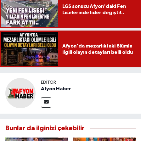
LGS sonucu Afyon'daki Fen
Liselerinde lider değişti!..
Afyon'da mezarlıktaki ölümle
ilgili olayın detayları belli oldu
EDITÖR
Afyon Haber
Bunlar da ilginizi çekebilir