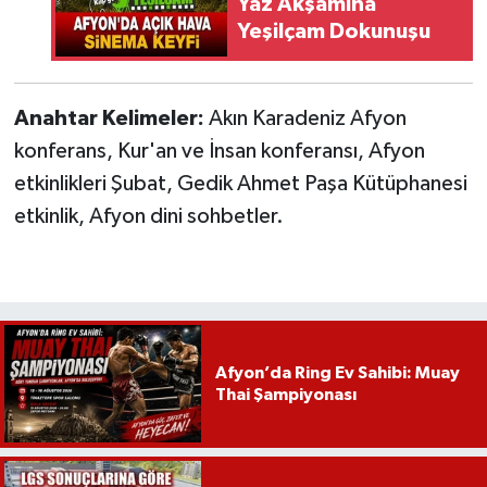
Yaz Akşamına
Yeşilçam Dokunuşu
Anahtar Kelimeler:
Akın Karadeniz Afyon
konferans, Kur'an ve İnsan konferansı, Afyon
etkinlikleri Şubat, Gedik Ahmet Paşa Kütüphanesi
etkinlik, Afyon dini sohbetler.
Afyon’da Ring Ev Sahibi: Muay
Thai Şampiyonası