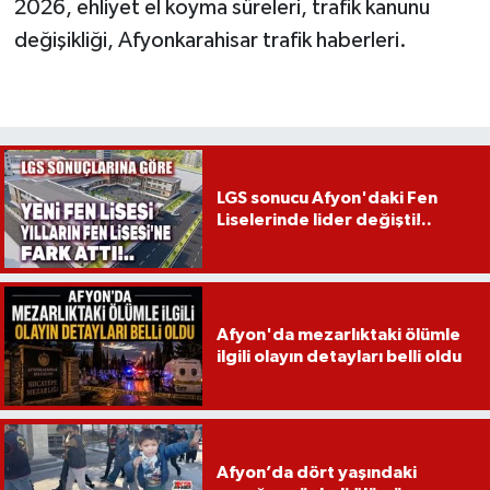
2026, ehliyet el koyma süreleri, trafik kanunu
değişikliği, Afyonkarahisar trafik haberleri.
LGS sonucu Afyon'daki Fen
Liselerinde lider değişti!..
Afyon'da mezarlıktaki ölümle
ilgili olayın detayları belli oldu
Afyon’da dört yaşındaki