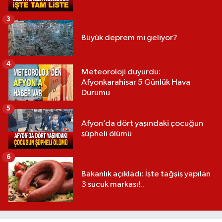
3
Büyük deprem mi geliyor?
4
Meteoroloji duyurdu:
Afyonkarahisar 5 Günlük Hava
Durumu
5
Afyon’da dört yaşındaki çocuğun
şüpheli ölümü
6
Bakanlık açıkladı: İşte tağşiş yapılan
3 sucuk markası!..