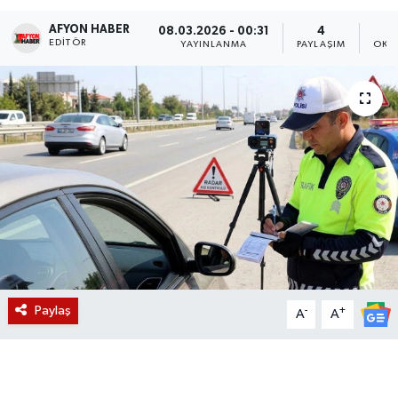
AFYON HABER
Magazin
08.03.2026 - 00:31
4
EDITÖR
YAYINLANMA
PAYLAŞIM
OKU
Etkinlikler
Paylaş
-
+
A
A