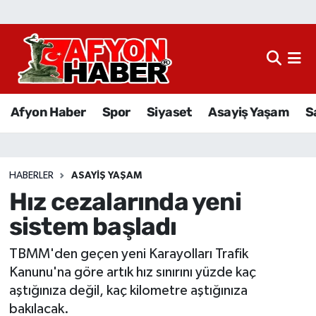
Afyon Haber
Siyaset
Afyon Haber
Spor
Siyaset
Asayiş Yaşam
S
Spor
Asayiş Yaşam
HABERLER
ASAYIŞ YAŞAM
Hız cezalarında yeni
Sağlık
sistem başladı
Eğitim
TBMM'den geçen yeni Karayolları Trafik
Sivil Toplum
Kanunu'na göre artık hız sınırını yüzde kaç
aştığınıza değil, kaç kilometre aştığınıza
Ekonomi
bakılacak.