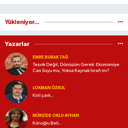
Yükleniyor...
Yazarlar
EMRE BURAK TAĞ
Teşvik Değil, Dönüşüm Gerek: Ekonomiye
Can Suyu mu, Yoksa Kaynak İsrafı mı?
LOKMAN ÖZKUL
Kirli çark...
MÜRŞIDE OKLU AYHAN
Köroğlu Beli...