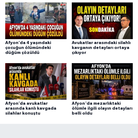
Afyon’da 4 yaşındaki
Avukatlar arasındaki silahlı
çocuğun ölümündeki
kavganın detayları ortaya
düğüm çözüldü
çıkıyor
Afyon’da avukatlar
Afyon'da mezarlıktaki
arasında kanlı kavgada
ölümle ilgili olayın detayları
silahlar konuştu
belli oldu