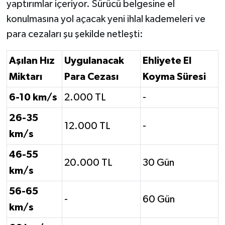
yaptırımlar içeriyor. Sürücü belgesine el
konulmasına yol açacak yeni ihlal kademeleri ve
para cezaları şu şekilde netleşti:
Aşılan Hız
Uygulanacak
Ehliyete El
Miktarı
Para Cezası
Koyma Süresi
6-10 km/s
2.000 TL
-
26-35
12.000 TL
-
km/s
46-55
20.000 TL
30 Gün
km/s
56-65
-
60 Gün
km/s