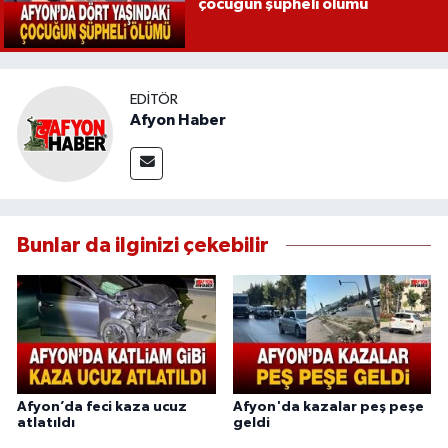
çocuğun şüpheli ölümü
EDITÖR
Afyon Haber
Bunlar da ilginizi çekebilir
Afyon’da feci kaza ucuz
Afyon'da kazalar peş peşe
atlatıldı
geldi