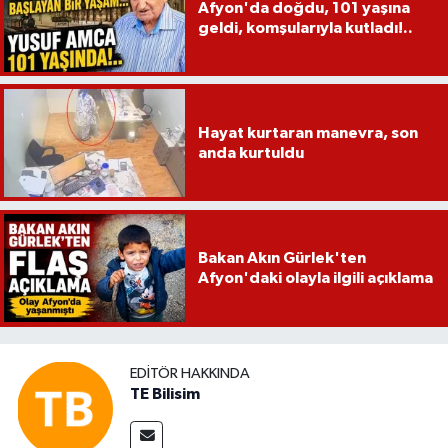
Afyon'da doğdu, 101 yaşına
geldi, komşularıyla kutladı!..
Hayat kurtaran manevra, son
anda kurtuldu
Bakan Akın Gürlek'ten
Afyon'daki olayla ilgili açıklama
EDITÖR HAKKINDA
TE Bilisim