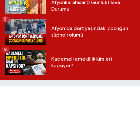
Afyonkarahisar 5 Günlük Hava
Durumu
5
Afyon’da dört yaşındaki çocuğun
şüpheli ölümü
6
Kademeli emeklilik kimleri
kapsıyor?