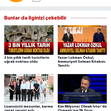
Bunlar da ilginizi çekebilir
3 bin yıllık tarih turistlerin
Yazar Lokman Özkul,
uğrak noktası oldu
Ammuriyeli Selman Kitabını
Tanıttı
Lisansüstü mezunlar, karma
Kim Milyoner Olmak İster'de
sanat sergisi açtı
Osmanlı'nın İlk Spor