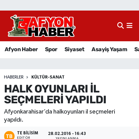
Afyon Haber
Siyaset
Afyon Haber
Spor
Siyaset
Asayiş Yaşam
S
Spor
Asayiş Yaşam
HABERLER
KÜLTÜR-SANAT
HALK OYUNLARI İL
Sağlık
SEÇMELERİ YAPILDI
Eğitim
Afyonkarahisar’da halkoyunları il seçmeleri
Sivil Toplum
yapıldı.
TE BILISIM
Ekonomi
28.02.2016 - 16:43
EDITÖR
YAYINLANMA