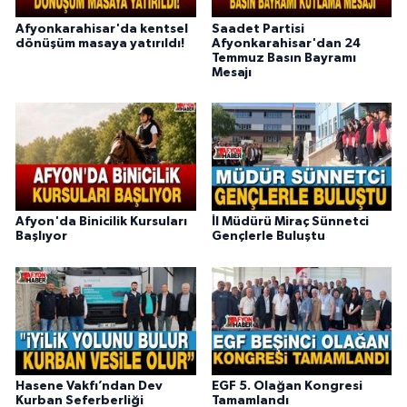
Afyonkarahisar'da kentsel
Saadet Partisi
dönüşüm masaya yatırıldı!
Afyonkarahisar'dan 24
Temmuz Basın Bayramı
Mesajı
Afyon'da Binicilik Kursuları
İl Müdürü Miraç Sünnetci
Başlıyor
Gençlerle Buluştu
Hasene Vakfı’ndan Dev
EGF 5. Olağan Kongresi
Kurban Seferberliği
Tamamlandı