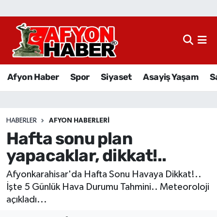
Afyon Haber
Siyaset
Afyon Haber
Spor
Siyaset
Asayiş Yaşam
S
Spor
Asayiş Yaşam
HABERLER
AFYON HABERLERI
Hafta sonu plan
Sağlık
yapacaklar, dikkat!..
Eğitim
Afyonkarahisar'da Hafta Sonu Havaya Dikkat!..
Sivil Toplum
İşte 5 Günlük Hava Durumu Tahmini.. Meteoroloji
açıkladı...
Ekonomi