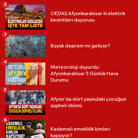
2
OEDAŞ Afyonkarahisar ili elektrik
kesintileri duyurusu
3
Büyük deprem mi geliyor?
4
Meteoroloji duyurdu:
Afyonkarahisar 5 Günlük Hava
Durumu
5
Afyon’da dört yaşındaki çocuğun
şüpheli ölümü
6
Kademeli emeklilik kimleri
kapsıyor?