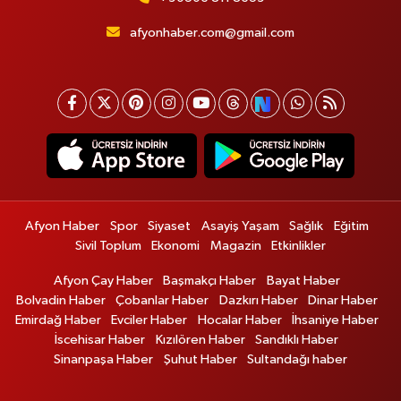
afyonhaber.com@gmail.com
Afyon Haber
Spor
Siyaset
Asayiş Yaşam
Sağlık
Eğitim
Sivil Toplum
Ekonomi
Magazin
Etkinlikler
Afyon Çay Haber
Başmakçı Haber
Bayat Haber
Bolvadin Haber
Çobanlar Haber
Dazkırı Haber
Dinar Haber
Emirdağ Haber
Evciler Haber
Hocalar Haber
İhsaniye Haber
İscehisar Haber
Kızılören Haber
Sandıklı Haber
Sinanpaşa Haber
Şuhut Haber
Sultandağı haber