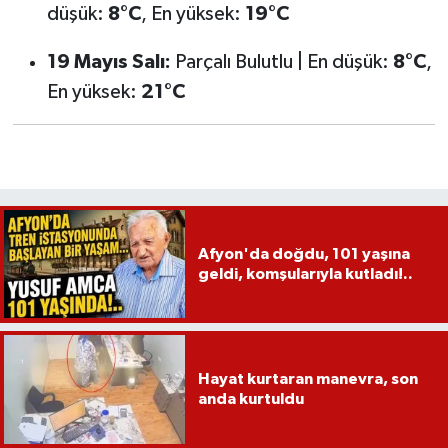
düşük:
8°C
, En yüksek:
19°C
19 Mayıs Salı:
Parçalı Bulutlu | En düşük:
8°C
,
En yüksek:
21°C
Afyon'da doğdu, 101 yaşına
geldi, komşularıyla kutladı!..
Hayat kurtaran manevra, son
anda kurtuldu