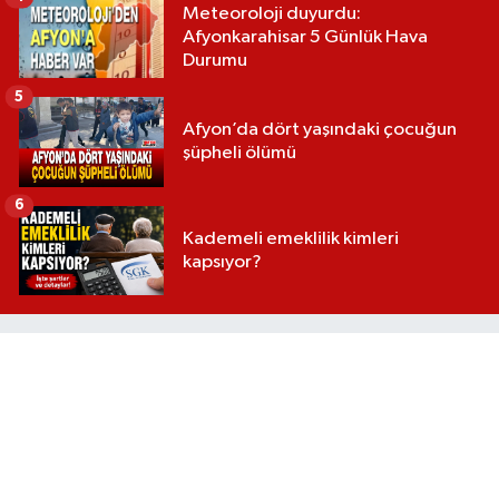
Meteoroloji duyurdu:
Afyonkarahisar 5 Günlük Hava
Durumu
5
Afyon’da dört yaşındaki çocuğun
şüpheli ölümü
6
Kademeli emeklilik kimleri
kapsıyor?