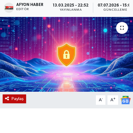
AFYON HABER
13.03.2025 - 22:52
07.07.2026 - 15:07
EDITÖR
Magazin
YAYINLANMA
GÜNCELLEME
Etkinlikler
Paylaş
-
+
A
A