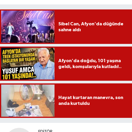
Sibel Can, Afyon'da düğünde
sahne aldı
Afyon'da doğdu, 101 yaşına
geldi, komşularıyla kutladı!..
Hayat kurtaran manevra, son
anda kurtuldu
EDITÖR