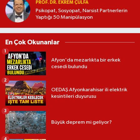
PROF. DR. EKREM ÇULFA
Psikopat, Sosyopat, Narsist Partnerlerin
Yaptığı 50 Manipülasyon
En Çok Okunanlar
1
Afyon'da mezarlıkta bir erkek
cesedi bulundu
2
OEDAŞ Afyonkarahisar ili elektrik
kesintileri duyurusu
3
Büyük deprem mi geliyor?
4