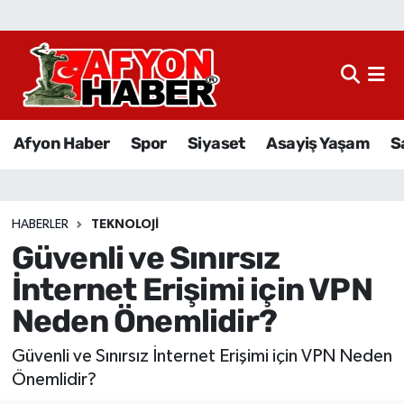
Afyon Haber
Siyaset
Afyon Haber
Spor
Siyaset
Asayiş Yaşam
S
Spor
Asayiş Yaşam
HABERLER
TEKNOLOJI
Güvenli ve Sınırsız
Sağlık
İnternet Erişimi için VPN
Eğitim
Neden Önemlidir?
Sivil Toplum
Güvenli ve Sınırsız İnternet Erişimi için VPN Neden
Önemlidir?
Ekonomi