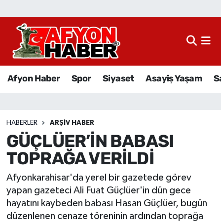
Afyon Haber
Siyaset
Afyon Haber
Spor
Siyaset
Asayiş Yaşam
S
Spor
Asayiş Yaşam
HABERLER
ARŞIV HABER
GÜÇLÜER’İN BABASI
Sağlık
TOPRAĞA VERİLDİ
Eğitim
Afyonkarahisar'da yerel bir gazetede görev
Sivil Toplum
yapan gazeteci Ali Fuat Güçlüer'in dün gece
hayatını kaybeden babası Hasan Güçlüer, bugün
Ekonomi
düzenlenen cenaze töreninin ardından toprağa