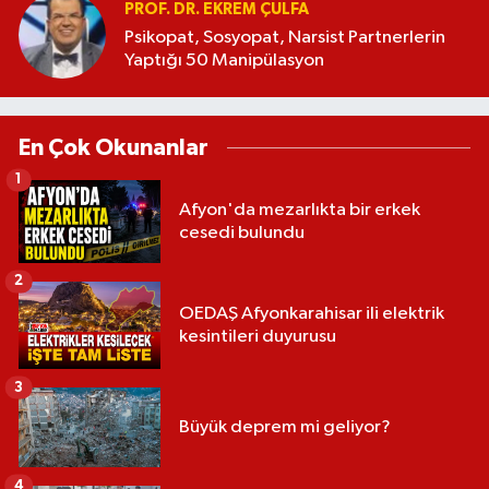
PROF. DR. EKREM ÇULFA
Psikopat, Sosyopat, Narsist Partnerlerin
Yaptığı 50 Manipülasyon
En Çok Okunanlar
1
Afyon'da mezarlıkta bir erkek
cesedi bulundu
2
OEDAŞ Afyonkarahisar ili elektrik
kesintileri duyurusu
3
Büyük deprem mi geliyor?
4