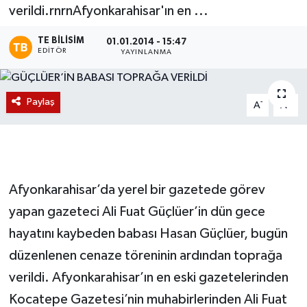
verildi.rnrnAfyonkarahisar'ın en ...
Magazin
TE BILISIM
01.01.2014 - 15:47
EDITÖR
YAYINLANMA
Etkinlikler
Paylaş
-
+
A
A
Afyonkarahisar’da yerel bir gazetede görev
yapan gazeteci Ali Fuat Güçlüer’in dün gece
hayatını kaybeden babası Hasan Güçlüer, bugün
düzenlenen cenaze töreninin ardından toprağa
verildi. Afyonkarahisar’ın en eski gazetelerinden
Kocatepe Gazetesi’nin muhabirlerinden Ali Fuat