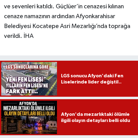
ve sevenleri katıldı. Güçlüer’in cenazesi kılınan
cenaze namazının ardından Afyonkarahisar
Belediyesi Kocatepe Asri Mezarlığı’nda toprağa
verildi. İHA
LGS sonucu Afyon'daki Fen
Liselerinde lider değişti!..
Afyon'da mezarlıktaki ölümle
ilgili olayın detayları belli oldu