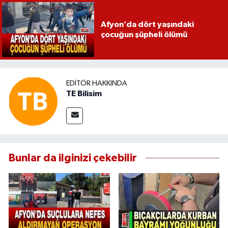
Afyon’da dört yaşındaki
çocuğun şüpheli ölümü
EDITÖR HAKKINDA
TE Bilisim
Bunlar da ilginizi çekebilir