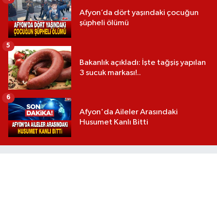
Afyon’da dört yaşındaki çocuğun
şüpheli ölümü
5
Bakanlık açıkladı: İşte tağşiş yapılan
3 sucuk markası!..
6
Afyon'da Aileler Arasındaki
Husumet Kanlı Bitti