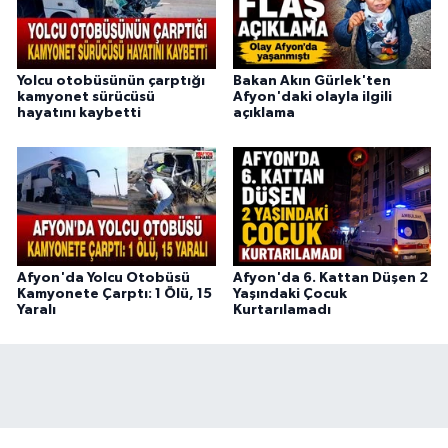
Yolcu otobüsünün çarptığı
Bakan Akın Gürlek'ten
kamyonet sürücüsü
Afyon'daki olayla ilgili
hayatını kaybetti
açıklama
Afyon'da Yolcu Otobüsü
Afyon'da 6. Kattan Düşen 2
Kamyonete Çarptı: 1 Ölü, 15
Yaşındaki Çocuk
Yaralı
Kurtarılamadı