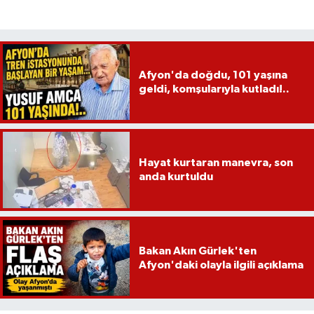
Afyon'da doğdu, 101 yaşına
geldi, komşularıyla kutladı!..
Hayat kurtaran manevra, son
anda kurtuldu
Bakan Akın Gürlek'ten
Afyon'daki olayla ilgili açıklama