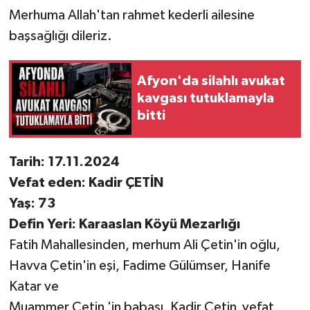
Merhuma Allah'tan rahmet kederli ailesine
başsağlığı dileriz.
Afyon'da silahlı avukat
kavgası tutuklamayla
bitti
Tarih: 17.11.2024
Vefat eden: Kadir ÇETİN
Yaş: 73
Defin Yeri: Karaaslan Köyü Mezarlığı
Fatih Mahallesinden, merhum Ali Çetin'in oğlu,
Havva Çetin'in eşi, Fadime Gülümser, Hanife
Katar ve
Muammer Çetin 'in babası, Kadir Çetin vefat