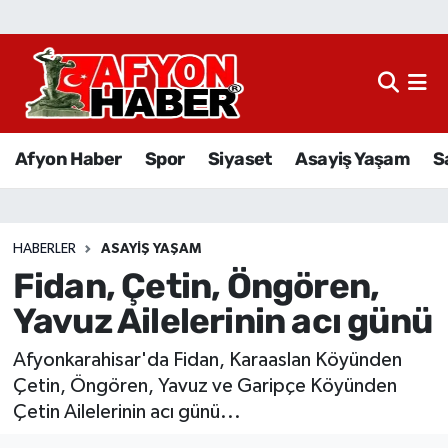
Afyon Haber
Siyaset
Afyon Haber
Spor
Siyaset
Asayiş Yaşam
S
Spor
Asayiş Yaşam
HABERLER
ASAYIŞ YAŞAM
Fidan, Çetin, Öngören,
Sağlık
Yavuz Ailelerinin acı günü
Eğitim
Afyonkarahisar'da Fidan, Karaaslan Köyünden
Sivil Toplum
Çetin, Öngören, Yavuz ve Garipçe Köyünden
Çetin Ailelerinin acı günü...
Ekonomi