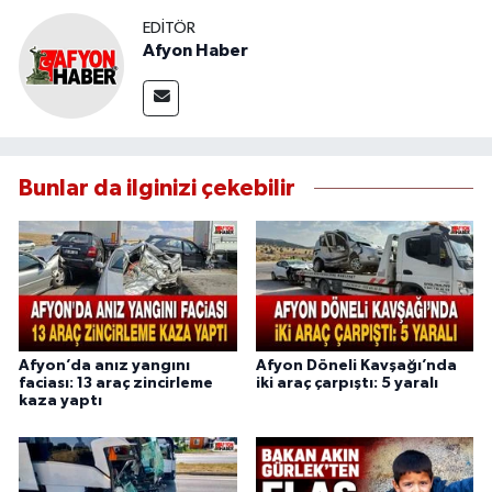
EDITÖR
Afyon Haber
Bunlar da ilginizi çekebilir
Afyon’da anız yangını
Afyon Döneli Kavşağı’nda
faciası: 13 araç zincirleme
iki araç çarpıştı: 5 yaralı
kaza yaptı