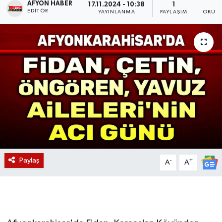
AFYON HABER
17.11.2024 - 10:38
1
EDITÖR
YAYINLANMA
PAYLAŞIM
OKUNM
Magazin
Etkinlikler
Paylaş
-
+
A
A