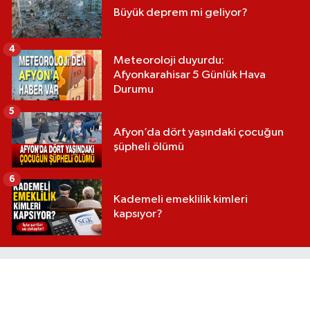
Büyük deprem mi geliyor?
4
Meteoroloji duyurdu:
Afyonkarahisar 5 Günlük Hava
Durumu
5
Afyon’da dört yaşındaki çocuğun
şüpheli ölümü
6
Kademeli emeklilik kimleri
kapsıyor?