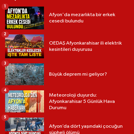
1
Afyon'da mezarlıkta bir erkek
cesedi bulundu
2
OEDAŞ Afyonkarahisar ili elektrik
kesintileri duyurusu
3
Büyük deprem mi geliyor?
4
Meteoroloji duyurdu:
Afyonkarahisar 5 Günlük Hava
Durumu
5
Afyon’da dört yaşındaki çocuğun
şüpheli ölümü