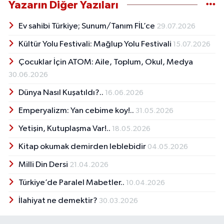
Yazarın Diğer Yazıları
Ev sahibi Türkiye; Sunum/Tanım FİL’ce
29.07.2026
Kültür Yolu Festivali: Mağlup Yolu Festivali
15.07.2026
Çocuklar İçin ATOM: Aile, Toplum, Okul, Medya
30.06.2026
Dünya Nasıl Kuşatıldı?..
16.06.2026
Emperyalizm: Yan cebime koy!..
31.05.2026
Yetişin, Kutuplaşma Var!..
18.05.2026
Kitap okumak demirden leblebidir
04.05.2026
Milli Din Dersi
21.04.2026
Türkiye’de Paralel Mabetler..
10.04.2026
İlahiyat ne demektir?
30.03.2026