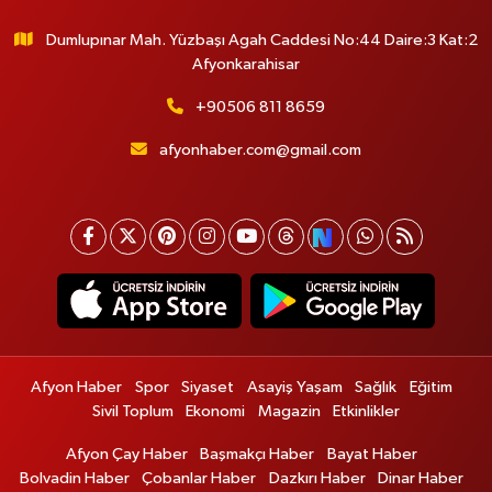
Dumlupınar Mah. Yüzbaşı Agah Caddesi No:44 Daire:3 Kat:2
Afyonkarahisar
+90506 811 8659
afyonhaber.com@gmail.com
Afyon Haber
Spor
Siyaset
Asayiş Yaşam
Sağlık
Eğitim
Sivil Toplum
Ekonomi
Magazin
Etkinlikler
Afyon Çay Haber
Başmakçı Haber
Bayat Haber
Bolvadin Haber
Çobanlar Haber
Dazkırı Haber
Dinar Haber