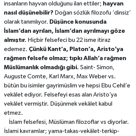
insanların hayvan olduğunu ilan ettiler;
hayvan
nasıl düşünebilir?
Doğan sözlük filozofu ‘dinsiz’
olarak tanımlıyor.
Düşünce konusunda
İslam’dan ayrılan, İslam’dan ayrılmayı göze
almıştır
.
Hiçbir felsefeci bu 22 isme itiraz
edemez.
Çünkü Kant’a, Platon’a, Aristo’ya
rağmen felsefe olmaz; tıpkı Allah’a rağmen
Müslümanlık olmadığı gibi.
Saint- Simon,
Auguste Comte, Karl Marx, Max Weber vs.
bütün bu isimler gayrimüslim ve hepsi Ebu Cehil’e
vekâlet ediyor. Felsefeyi esas alan Aristo’ya
vekâlet vermiştir. Düşünmek vekâlet kabul
etmez.
İslam felsefesi, Müslüman filozoflar vs diyorlar.
İslami kavramlar; yama-takas-vekâlet-terkip-