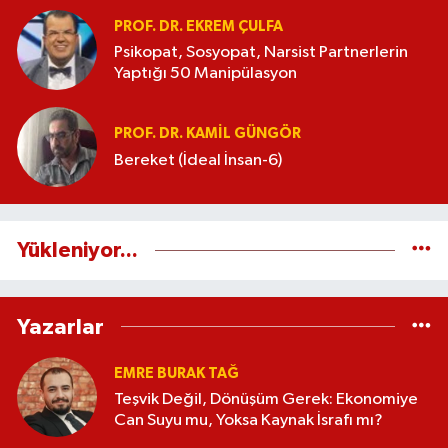
PROF. DR. EKREM ÇULFA
Psikopat, Sosyopat, Narsist Partnerlerin
Yaptığı 50 Manipülasyon
PROF. DR. KAMIL GÜNGÖR
Bereket (İdeal İnsan-6)
Yükleniyor...
Yazarlar
EMRE BURAK TAĞ
Teşvik Değil, Dönüşüm Gerek: Ekonomiye
Can Suyu mu, Yoksa Kaynak İsrafı mı?