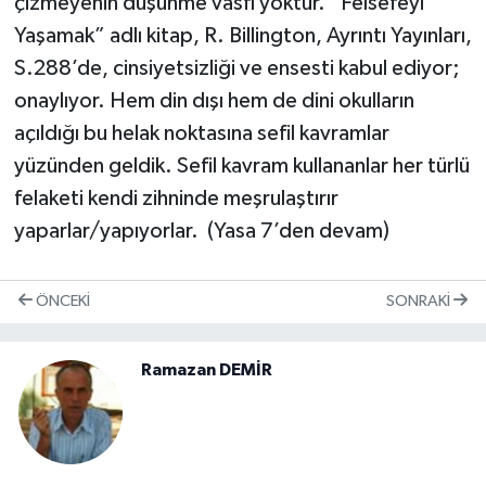
çizmeyenin düşünme vasfı yoktur. “Felsefeyi
Yaşamak” adlı kitap, R. Billington, Ayrıntı Yayınları,
S.288’de, cinsiyetsizliği ve ensesti kabul ediyor;
onaylıyor. Hem din dışı hem de dini okulların
açıldığı bu helak noktasına sefil kavramlar
yüzünden geldik. Sefil kavram kullananlar her türlü
felaketi kendi zihninde meşrulaştırır
yaparlar/yapıyorlar. (Yasa 7’den devam)
ÖNCEKI
SONRAKI
Ramazan DEMİR