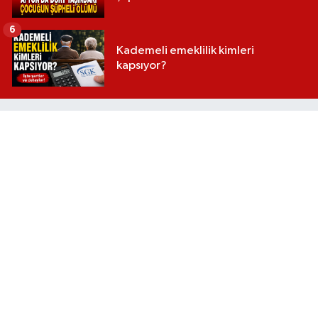
6
Kademeli emeklilik kimleri
kapsıyor?