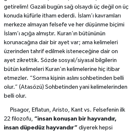
getirelim! Gazali bugün sağ olsaydı üç değil on üç
konuda küfürle itham ederdi. İslam’ı kavramları
merkeze almayan felsefe ve her düşünme biçimi
İslam’ı açığa almıştır. Kuran’ın bütününün
korunacağına dair bir ayet var; ama kelimeleri
üzerinden tahrif edilmek isteneceğine dair on
ayet zikrettik. Sözde sosyal/siyasal bilgilerin
bütün kelimeleri Kuran’ın kelimelerine hiç itibar
etmezler. “Sorma kişinin aslını sohbetinden belli
olur.” (Atasözü) Sohbetinden yani kelimelerinden
belli olur.
Pisagor, Eflatun, Aristo, Kant vs. Felsefenin ilk
22 filozofu,
“insan konuşan bir hayvandır,
insan düpedüz hayvandır”
diyerek hepsi