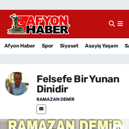
Afyon Haber
Siyaset
Afyon Haber
Spor
Siyaset
Asayiş Yaşam
S
Spor
Asayiş Yaşam
Felsefe Bir Yunan
Sağlık
Dinidir
Eğitim
RAMAZAN DEMİR
Sivil Toplum
Ekonomi