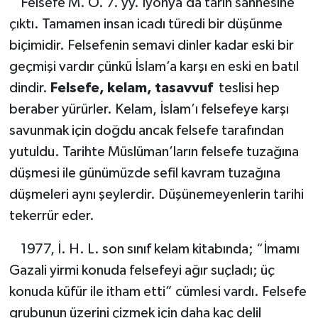
Felsefe M. Ö. 7. yy. İyonya’da tarih sahnesine
çıktı. Tamamen insan icadı türedi bir düşünme
biçimidir. Felsefenin semavi dinler kadar eski bir
geçmişi vardır çünkü İslam’a karşı en eski en batıl
dindir.
Felsefe, kelam, tasavvuf
teslisi hep
beraber yürürler. Kelam, İslam’ı felsefeye karşı
savunmak için doğdu ancak felsefe tarafından
yutuldu. Tarihte Müslüman’ların felsefe tuzağına
düşmesi ile günümüzde sefil kavram tuzağına
düşmeleri aynı şeylerdir. Düşünemeyenlerin tarihi
tekerrür eder.
1977, İ. H. L. son sınıf kelam kitabında; “İmamı
Gazali yirmi konuda felsefeyi ağır suçladı; üç
konuda küfür ile itham etti” cümlesi vardı. Felsefe
grubunun üzerini çizmek için daha kaç delil