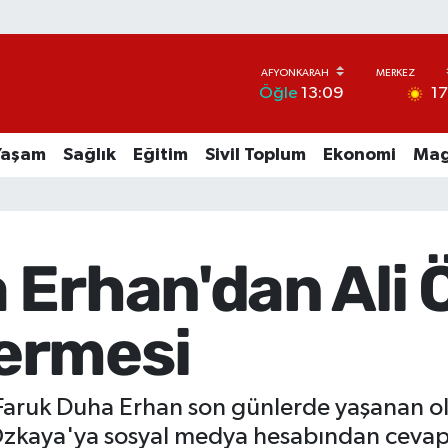
1
Öğle
13:09
Yaşam
Sağlık
Eğitim
Sivil Toplum
Ekonomi
Mag
 Erhan'dan Ali 
ermesi
aruk Duha Erhan son günlerde yaşanan olayl
i Özkaya'ya sosyal medya hesabından cevap