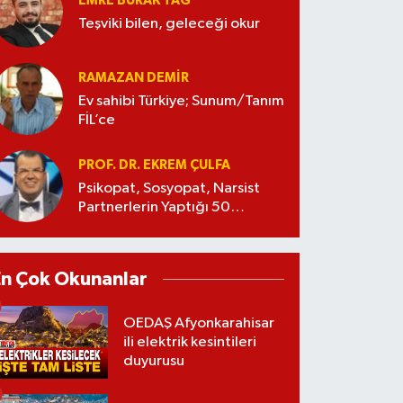
EMRE BURAK TAĞ
Teşviki bilen, geleceği okur
RAMAZAN DEMİR
Ev sahibi Türkiye; Sunum/Tanım
FİL’ce
PROF. DR. EKREM ÇULFA
Psikopat, Sosyopat, Narsist
Partnerlerin Yaptığı 50
Manipülasyon
En Çok Okunanlar
OEDAŞ Afyonkarahisar
ili elektrik kesintileri
duyurusu