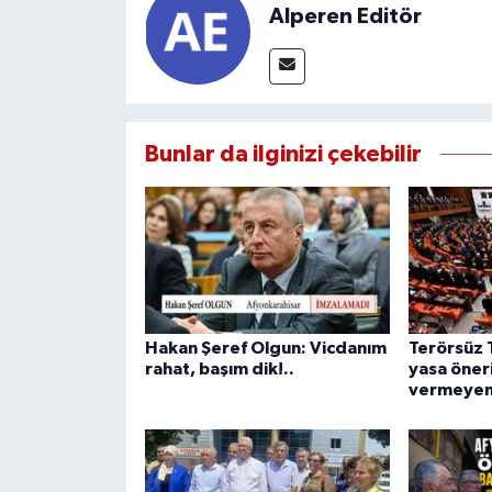
Alperen Editör
Bunlar da ilginizi çekebilir
Hakan Şeref Olgun: Vicdanım
Terörsüz 
rahat, başım dik!..
yasa öner
vermeyen