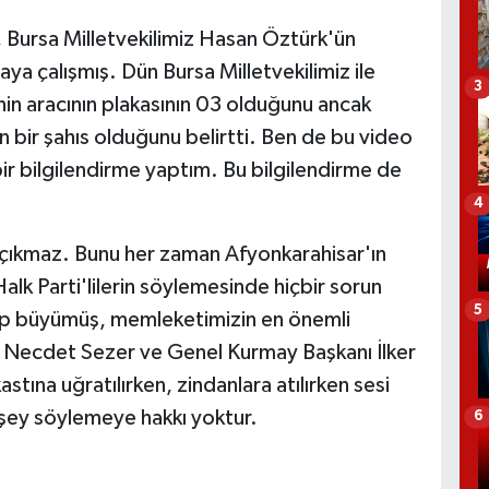
, Bursa Milletvekilimiz Hasan Öztürk'ün
a çalışmış. Dün Bursa Milletvekilimiz ile
3
in aracının plakasının 03 olduğunu ancak
n bir şahıs olduğunu belirtti. Ben de bu video
bir bilgilendirme yaptım. Bu bilgilendirme de
4
 çıkmaz. Bunu her zaman Afyonkarahisar'ın
lk Parti'lilerin söylemesinde hiçbir sorun
5
p büyümüş, memleketimizin en önemli
Necdet Sezer ve Genel Kurmay Başkanı İlker
tına uğratılırken, zindanlara atılırken sesi
 şey söylemeye hakkı yoktur.
6