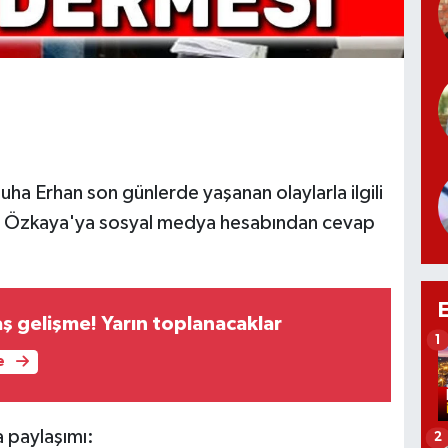
ha Erhan son günlerde yaşanan olaylarla ilgili
 Ali Özkaya'ya sosyal medya hesabından cevap
aş gelişme! Yarın toplanacaklar
1
e
 paylaşımı:
2