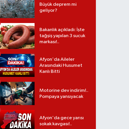
Büyük deprem mi
geliyor?
Bakanlık açıkladı: İşte
tağşiş yapılan 3 sucuk
markası!..
Afyon'da Aileler
Arasındaki Husumet
Kanlı Bitti
Motorine dev indirim!..
Pompaya yansıyacak
Afyon'da gece yarısı
sokak kavgası!..