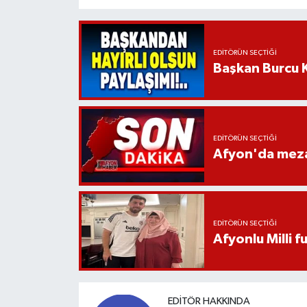
EDITÖRÜN SEÇTIĞI
Başkan Burcu K
EDITÖRÜN SEÇTIĞI
Afyon'da mezar
EDITÖRÜN SEÇTIĞI
Afyonlu Milli 
EDITÖR HAKKINDA