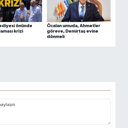
ediyesi önünde
Öcalan umuda, Ahmetler
laması krizi
göreve, Demirtaş evine
dönmeli