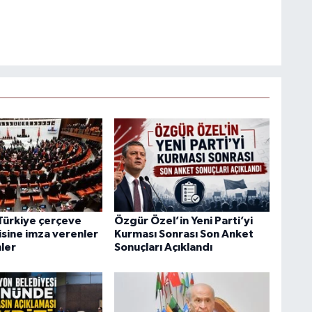
Türkiye çerçeve
Özgür Özel’in Yeni Parti’yi
isine imza verenler
Kurması Sonrası Son Anket
ler
Sonuçları Açıklandı