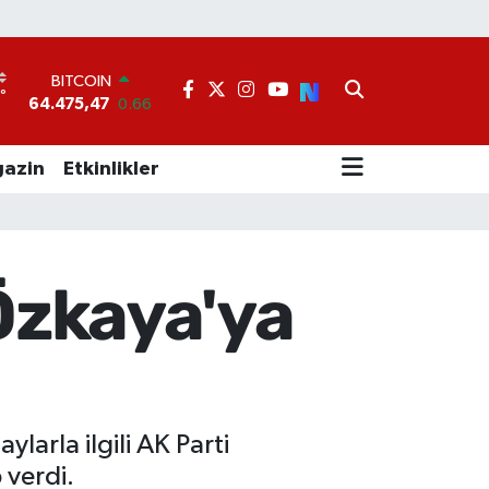
BITCOIN
64.475,47
0.66
°
7
DOLAR
47,5971
0.05
EURO
azin
Etkinlikler
55,1336
0.18
STERLİN
64,2534
0.22
GRAM ALTIN
6527.85
0.54
Özkaya'ya
BİST100
13.703
0
arla ilgili AK Parti
 verdi.