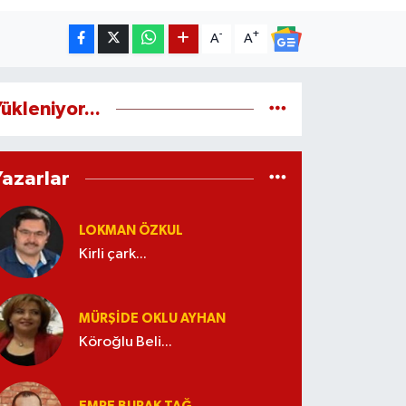
-
+
A
A
ükleniyor...
Yazarlar
LOKMAN ÖZKUL
Kirli çark...
MÜRŞIDE OKLU AYHAN
Köroğlu Beli...