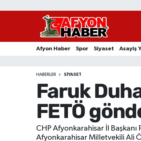
Afyon Haber
Siyaset
Afyon Haber
Spor
Siyaset
Asayiş 
Spor
Asayiş Yaşam
HABERLER
SIYASET
Faruk Duha
Sağlık
FETÖ gönd
Eğitim
Sivil Toplum
CHP Afyonkarahisar İl Başkanı F
Ekonomi
Afyonkarahisar Milletvekili Al