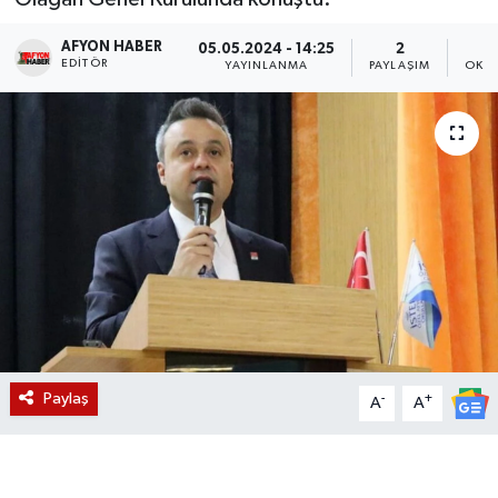
Magazin
AFYON HABER
05.05.2024 - 14:25
2
EDITÖR
YAYINLANMA
PAYLAŞIM
OKUN
Etkinlikler
Paylaş
-
+
A
A