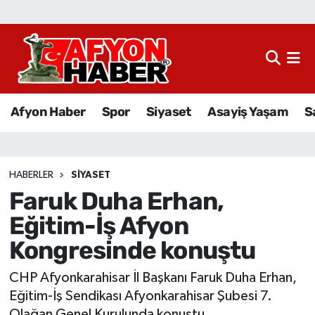
Afyon Haber
Siyaset
Afyon Haber
Spor
Siyaset
Asayiş Yaşam
S
Spor
Asayiş Yaşam
HABERLER
SIYASET
Faruk Duha Erhan,
Sağlık
Eğitim-İş Afyon
Eğitim
Kongresinde konuştu
Sivil Toplum
CHP Afyonkarahisar İl Başkanı Faruk Duha Erhan,
Eğitim-İş Sendikası Afyonkarahisar Şubesi 7.
Ekonomi
Olağan Genel Kurulunda konuştu.