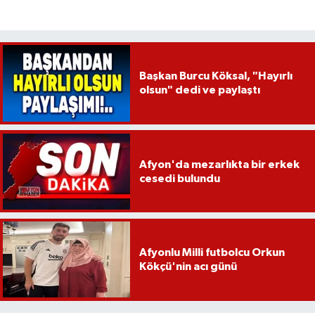
Başkan Burcu Köksal, "Hayırlı
olsun" dedi ve paylaştı
Afyon'da mezarlıkta bir erkek
cesedi bulundu
Afyonlu Milli futbolcu Orkun
Kökçü'nin acı günü