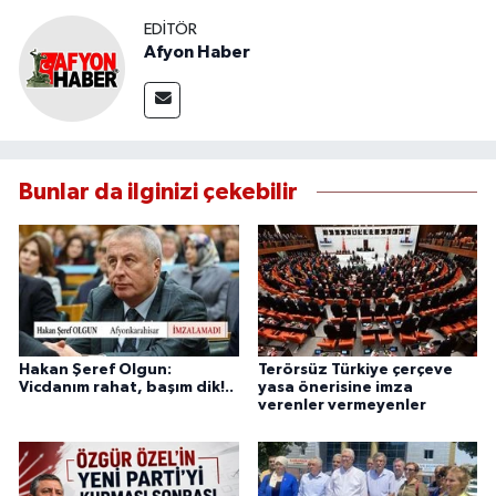
EDITÖR
Afyon Haber
Bunlar da ilginizi çekebilir
Hakan Şeref Olgun:
Terörsüz Türkiye çerçeve
Vicdanım rahat, başım dik!..
yasa önerisine imza
verenler vermeyenler