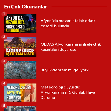
En Çok Okunanlar
1
Afyon'da mezarlıkta bir erkek
cesedi bulundu
2
OEDAŞ Afyonkarahisar ili elektrik
kesintileri duyurusu
3
Büyük deprem mi geliyor?
4
Meteoroloji duyurdu:
Afyonkarahisar 5 Günlük Hava
Durumu
5