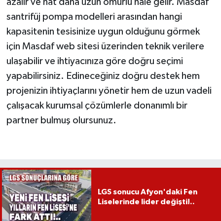
azalır ve hat daha uzun ömürlü hâle gelir. Masdaf
santrifüj pompa modelleri arasından hangi
kapasitenin tesisinize uygun olduğunu görmek
için Masdaf web sitesi üzerinden teknik verilere
ulaşabilir ve ihtiyacınıza göre doğru seçimi
yapabilirsiniz. Edineceğiniz doğru destek hem
projenizin ihtiyaçlarını yönetir hem de uzun vadeli
çalışacak kurumsal çözümlerle donanımlı bir
partner bulmuş olursunuz.
LGS sonucu Afyon'daki Fen
Liselerinde lider değişti!..