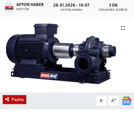
AFYON HABER
26.01.2026 - 16:07
3 DK
EDITÖR
Magazin
YAYINLANMA
OKUNMA SÜRESI
Etkinlikler
Paylaş
-
+
A
A