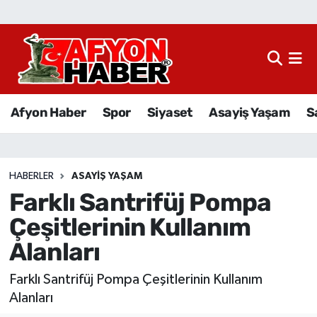
Afyon Haber
Siyaset
Afyon Haber
Spor
Siyaset
Asayiş Yaşam
S
Spor
Asayiş Yaşam
HABERLER
ASAYIŞ YAŞAM
Farklı Santrifüj Pompa
Sağlık
Çeşitlerinin Kullanım
Eğitim
Alanları
Sivil Toplum
Farklı Santrifüj Pompa Çeşitlerinin Kullanım
Alanları
Ekonomi