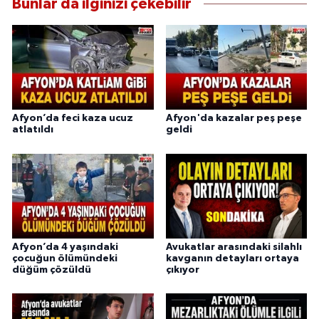
Bunlar da ilginizi çekebilir
Afyon’da feci kaza ucuz
Afyon'da kazalar peş peşe
atlatıldı
geldi
Afyon’da 4 yaşındaki
Avukatlar arasındaki silahlı
çocuğun ölümündeki
kavganın detayları ortaya
düğüm çözüldü
çıkıyor