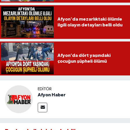
Afyon'da mezarlıktaki ölümle
ilgili olayın detayları belli oldu
Afyon’da dört yaşındaki
çocuğun şüpheli ölümü
EDITÖR
Afyon Haber