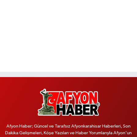
Afyon Haber; Güncel ve Tarafsız Afyonkarahisar Haberleri, Son
Dakika Gelişmeleri, Köşe Yazıları ve Haber Yorumlarıyla Afyon'un