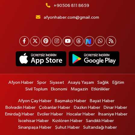
+90506 811 8659
afyonhaber.com@gmail.com
Afyon Haber
Spor
Siyaset
Asayiş Yaşam
Sağlık
Eğitim
Sivil Toplum
Ekonomi
Magazin
Etkinlikler
Afyon Çay Haber
Başmakçı Haber
Bayat Haber
Bolvadin Haber
Çobanlar Haber
Dazkırı Haber
Dinar Haber
Emirdağ Haber
Evciler Haber
Hocalar Haber
İhsaniye Haber
İscehisar Haber
Kızılören Haber
Sandıklı Haber
Sinanpaşa Haber
Şuhut Haber
Sultandağı haber