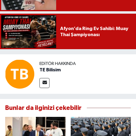
Afyon’da Ring Ev Sahibi: Muay
Thai Şampiyonası
EDITÖR HAKKINDA
TE Bilisim
Bunlar da ilginizi çekebilir