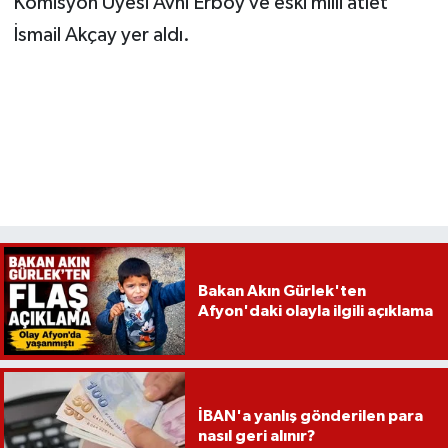
Komisyon Üyesi Avni Erboy ve eski milli atlet
İsmail Akçay yer aldı.
Bakan Akın Gürlek'ten
Afyon'daki olayla ilgili açıklama
İBAN'a yanlış gönderilen para
nasıl geri alınır?