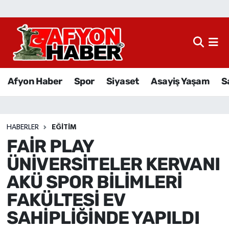
Afyon Haber
Siyaset
Afyon Haber
Spor
Siyaset
Asayiş Yaşam
S
Spor
Asayiş Yaşam
HABERLER
EĞITIM
FAİR PLAY
Sağlık
ÜNİVERSİTELER KERVANI
Eğitim
AKÜ SPOR BİLİMLERİ
FAKÜLTESİ EV
Sivil Toplum
SAHİPLİĞİNDE YAPILDI
Ekonomi