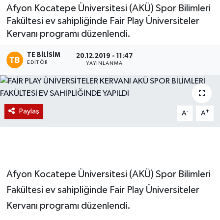
Afyon Kocatepe Üniversitesi (AKÜ) Spor Bilimleri
Magazin
Fakültesi ev sahipliğinde Fair Play Üniversiteler
Kervanı programı düzenlendi.
Etkinlikler
TE BILISIM
20.12.2019 - 11:47
EDITÖR
YAYINLANMA
Paylaş
-
+
A
A
Afyon Kocatepe Üniversitesi (AKÜ) Spor Bilimleri
Fakültesi ev sahipliğinde Fair Play Üniversiteler
Kervanı programı düzenlendi.