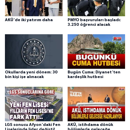
AKÜ'de iki yatırım daha
PMYO başvuruları başladı:
3.250 öğrenci alacak
Okullarda yeni dönem: 30
Bugün Cuma: Diyanet'ten
bin kişi işe alınacak
kardeşlik hutbesi
LGS sonucu Afyon'daki Fen
AKÜ, istihdama dönük
Liselerinde lider değişti!..
bölümlerle geleceğe