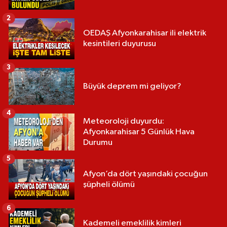
2
OEDAŞ Afyonkarahisar ili elektrik
kesintileri duyurusu
3
Büyük deprem mi geliyor?
4
Meteoroloji duyurdu:
Afyonkarahisar 5 Günlük Hava
Durumu
5
Afyon’da dört yaşındaki çocuğun
şüpheli ölümü
6
Kademeli emeklilik kimleri