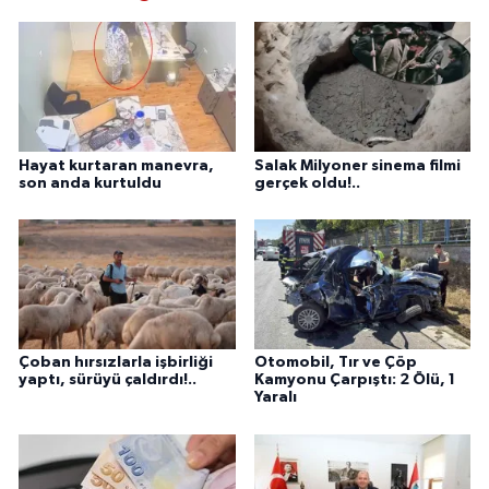
Hayat kurtaran manevra,
Salak Milyoner sinema filmi
son anda kurtuldu
gerçek oldu!..
Çoban hırsızlarla işbirliği
Otomobil, Tır ve Çöp
yaptı, sürüyü çaldırdı!..
Kamyonu Çarpıştı: 2 Ölü, 1
Yaralı