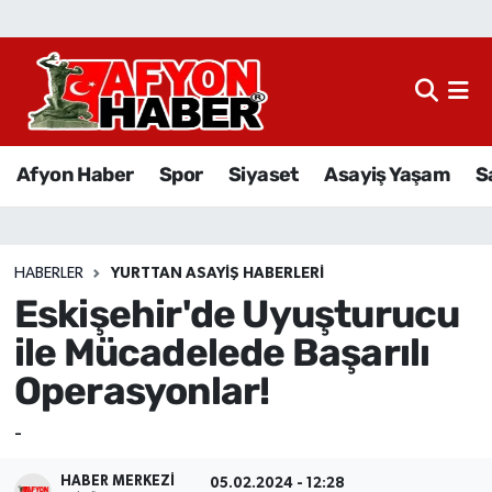
Afyon Haber
Siyaset
Afyon Haber
Spor
Siyaset
Asayiş Yaşam
S
Spor
Asayiş Yaşam
HABERLER
YURTTAN ASAYIŞ HABERLERI
Eskişehir'de Uyuşturucu
Sağlık
ile Mücadelede Başarılı
Eğitim
Operasyonlar!
Sivil Toplum
-
Ekonomi
HABER MERKEZI
05.02.2024 - 12:28