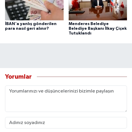
İBAN'a yanlış gönderilen
Menderes Belediye
para nasıl geri alınır?
Belediye Başkanı İlkay Çiçek
Tutuklandı
Yorumlar