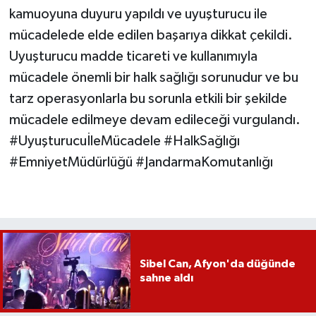
kamuoyuna duyuru yapıldı ve uyuşturucu ile
mücadelede elde edilen başarıya dikkat çekildi.
Uyuşturucu madde ticareti ve kullanımıyla
mücadele önemli bir halk sağlığı sorunudur ve bu
tarz operasyonlarla bu sorunla etkili bir şekilde
mücadele edilmeye devam edileceği vurgulandı.
#UyuşturucuİleMücadele #HalkSağlığı
#EmniyetMüdürlüğü #JandarmaKomutanlığı
Sibel Can, Afyon'da düğünde
sahne aldı