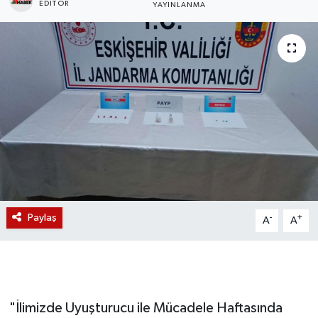
EDITÖR
YAYINLANMA
Magazin
Etkinlikler
Paylaş
-
+
A
A
"İlimizde Uyuşturucu ile Mücadele Haftasında