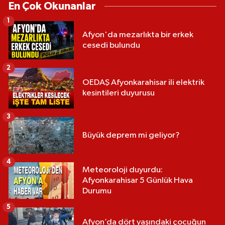
En Çok Okunanlar
1
Afyon'da mezarlıkta bir erkek
cesedi bulundu
2
OEDAŞ Afyonkarahisar ili elektrik
kesintileri duyurusu
3
Büyük deprem mi geliyor?
4
Meteoroloji duyurdu:
Afyonkarahisar 5 Günlük Hava
Durumu
5
Afyon’da dört yaşındaki çocuğun