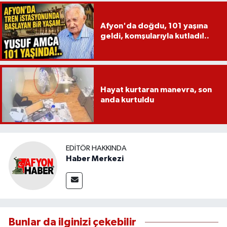
Afyon'da doğdu, 101 yaşına
geldi, komşularıyla kutladı!..
Hayat kurtaran manevra, son
anda kurtuldu
EDITÖR HAKKINDA
Haber Merkezi
Bunlar da ilginizi çekebilir