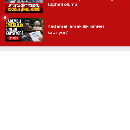
şüpheli ölümü
6
Kademeli emeklilik kimleri
kapsıyor?