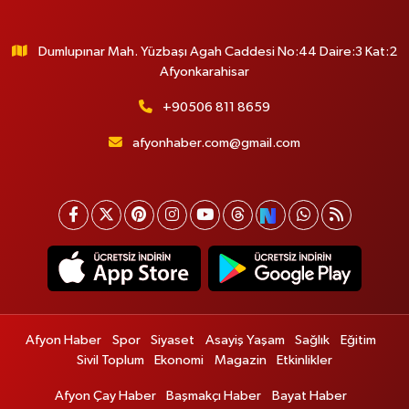
Dumlupınar Mah. Yüzbaşı Agah Caddesi No:44 Daire:3 Kat:2
Afyonkarahisar
+90506 811 8659
afyonhaber.com@gmail.com
Afyon Haber
Spor
Siyaset
Asayiş Yaşam
Sağlık
Eğitim
Sivil Toplum
Ekonomi
Magazin
Etkinlikler
Afyon Çay Haber
Başmakçı Haber
Bayat Haber