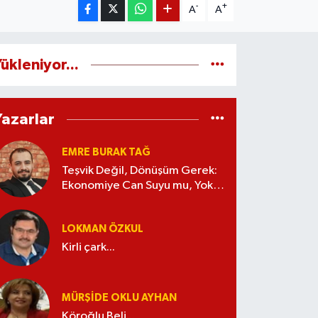
-
+
A
A
ükleniyor...
Yazarlar
EMRE BURAK TAĞ
Teşvik Değil, Dönüşüm Gerek:
Ekonomiye Can Suyu mu, Yoksa
Kaynak İsrafı mı?
LOKMAN ÖZKUL
Kirli çark...
MÜRŞIDE OKLU AYHAN
Köroğlu Beli...