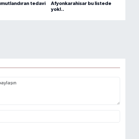
mutlandıran tedavi
Afyonkarahisar bu listede
yok!..