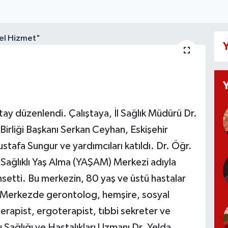
Y
ştay düzenlendi. Çalıştaya, İl Sağlık Müdürü Dr.
 Birliği Başkanı Serkan Ceyhan, Eskişehir
tafa Sungur ve yardımcıları katıldı. Dr. Öğr.
a, Sağlıklı Yaş Alma (YAŞAM) Merkezi adıyla
hsetti. Bu merkezin, 80 yaş ve üstü hastalar
i. Merkezde gerontolog, hemşire, sosyal
terapist, ergoterapist, tıbbi sekreter ve
 Sağlığı ve Hastalıkları Uzmanı Dr. Yelda