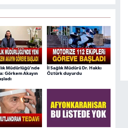
lık Müdürlüğü’nde
İl Sağlık Müdürü Dr. Hakkı
a: Görkem Akayın
Öztürk duyurdu
şladı