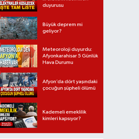
duyurusu
Büyük deprem mi
geliyor?
Meteoroloji duyurdu:
Afyonkarahisar 5 Günlük
Hava Durumu
Afyon’da dört yaşındaki
çocuğun şüpheli ölümü
Kademeli emeklilik
kimleri kapsıyor?