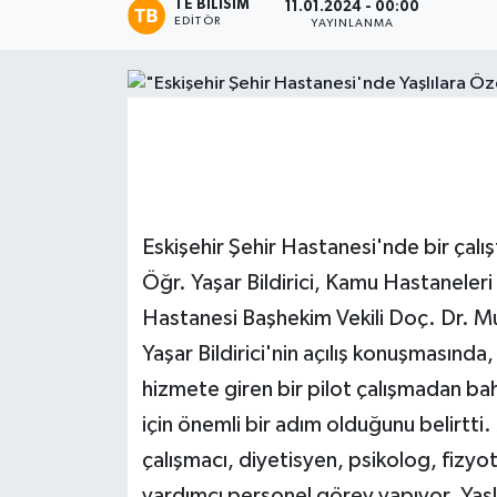
TE BILISIM
11.01.2024 - 00:00
EDITÖR
YAYINLANMA
Magazin
Etkinlikler
Eskişehir Şehir Hastanesi'nde bir çalı
Öğr. Yaşar Bildirici, Kamu Hastaneleri
Hastanesi Başhekim Vekili Doç. Dr. Mus
Yaşar Bildirici'nin açılış konuşmasınd
hizmete giren bir pilot çalışmadan ba
için önemli bir adım olduğunu belirtt
çalışmacı, diyetisyen, psikolog, fizyo
yardımcı personel görev yapıyor. Yaşlı