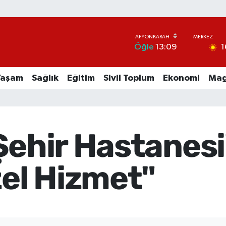
1
Öğle
13:09
Yaşam
Sağlık
Eğitim
Sivil Toplum
Ekonomi
Mag
Şehir Hastanes
zel Hizmet"