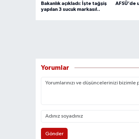
Bakanlık açıkladı: İşte tağşiş
AFSÜ’de u
yapılan 3 sucuk markası!..
Yorumlar
Gönder