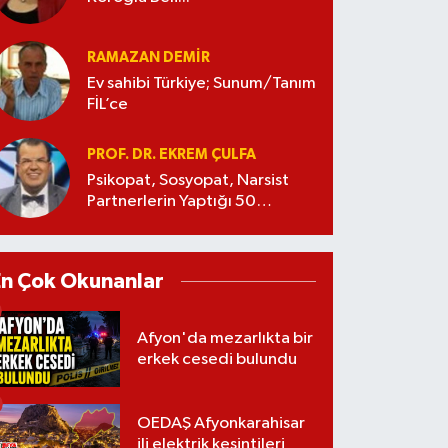
RAMAZAN DEMİR
Ev sahibi Türkiye; Sunum/Tanım
FİL’ce
PROF. DR. EKREM ÇULFA
Psikopat, Sosyopat, Narsist
Partnerlerin Yaptığı 50
Manipülasyon
En Çok Okunanlar
Afyon'da mezarlıkta bir
erkek cesedi bulundu
OEDAŞ Afyonkarahisar
ili elektrik kesintileri