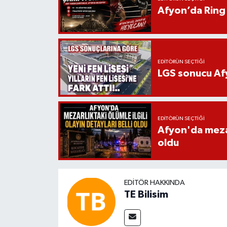
Afyon’da Ring 
EDITÖRÜN SEÇTIĞI
LGS sonucu Afy
EDITÖRÜN SEÇTIĞI
Afyon'da mezarl
oldu
EDITÖR HAKKINDA
TE Bilisim