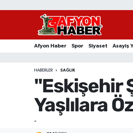
Afyon Haber
Siyaset
Afyon Haber
Spor
Siyaset
Asayiş 
Spor
Asayiş Yaşam
HABERLER
SAĞLIK
"Eskişehir 
Sağlık
Yaşlılara Ö
Eğitim
Sivil Toplum
-
Ekonomi