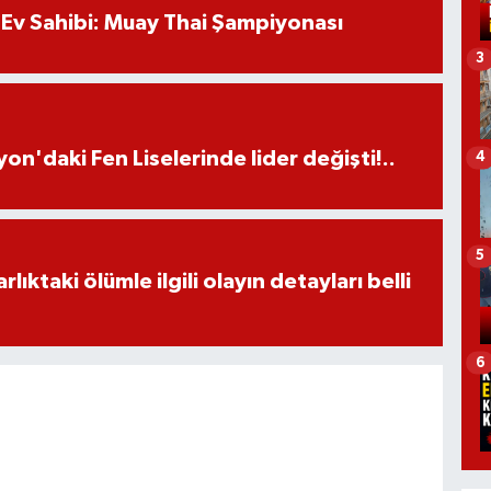
Ev Sahibi: Muay Thai Şampiyonası
3
on'daki Fen Liselerinde lider değişti!..
4
5
ıktaki ölümle ilgili olayın detayları belli
6