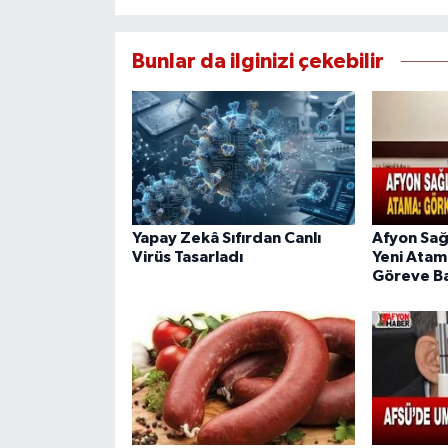
Bunlar da ilginizi çekebilir
Yapay Zekâ Sıfırdan Canlı
Afyon Sağ
Virüs Tasarladı
Yeni Atam
Göreve Ba