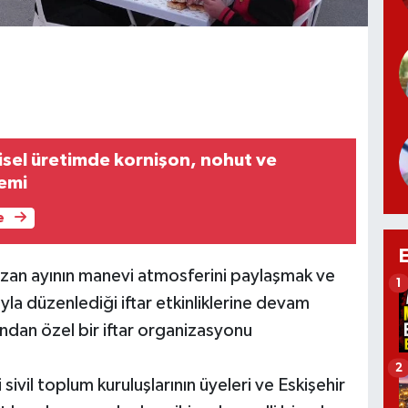
isel üretimde kornişon, nohut ve
emi
e
azan ayının manevi atmosferini paylaşmak ve
1
la düzenlediği iftar etkinliklerine devam
ndan özel bir iftar organizasyonu
2
li sivil toplum kuruluşlarının üyeleri ve Eskişehir