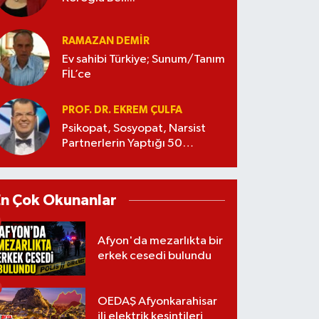
RAMAZAN DEMİR
Ev sahibi Türkiye; Sunum/Tanım
FİL’ce
PROF. DR. EKREM ÇULFA
Psikopat, Sosyopat, Narsist
Partnerlerin Yaptığı 50
Manipülasyon
En Çok Okunanlar
Afyon'da mezarlıkta bir
erkek cesedi bulundu
OEDAŞ Afyonkarahisar
ili elektrik kesintileri