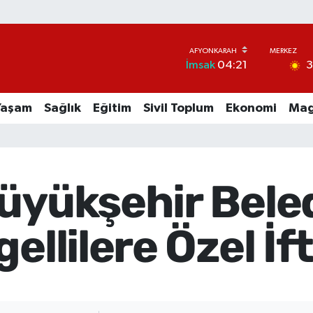
İmsak
04:21
Yaşam
Sağlık
Eğitim
Sivil Toplum
Ekonomi
Mag
üyükşehir Beled
ellilere Özel İft