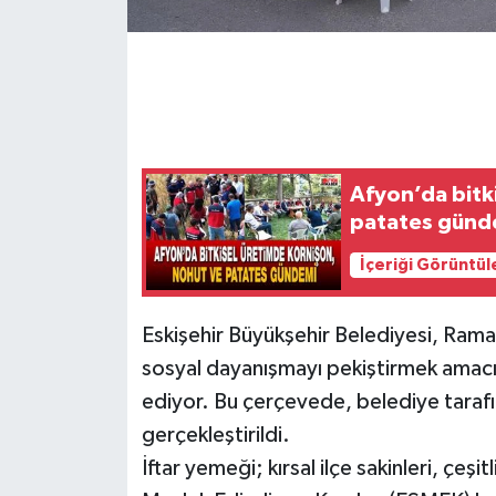
Afyon’da bitk
patates günd
İçeriği Görüntül
Eskişehir Büyükşehir Belediyesi, Ram
sosyal dayanışmayı pekiştirmek amacıy
ediyor. Bu çerçevede, belediye tarafı
gerçekleştirildi.
İftar yemeği; kırsal ilçe sakinleri, çeşit