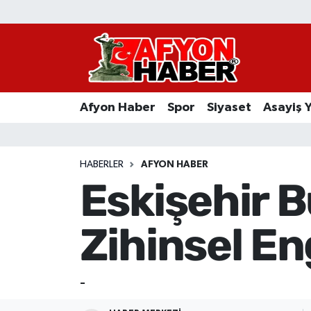
Afyon Haber
Siyaset
Afyon Haber
Spor
Siyaset
Asayiş 
Spor
Asayiş Yaşam
HABERLER
AFYON HABER
Eskişehir B
Sağlık
Zihinsel Eng
Eğitim
Sivil Toplum
-
Ekonomi