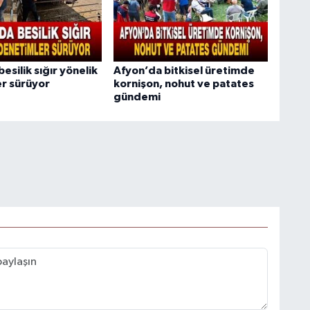
esilik sığır yönelik
Afyon’da bitkisel üretimde
r sürüyor
kornişon, nohut ve patates
gündemi