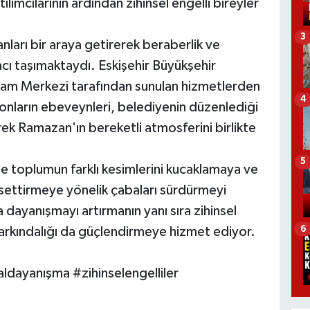
ımcılarının ardından zihinsel engelli bireyler
3
sanları bir araya getirerek beraberlik ve
cı taşımaktaydı. Eskişehir Büyükşehir
aşam Merkezi tarafından sunulan hizmetlerden
4
e onların ebeveynleri, belediyenin düzenlediği
rek Ramazan'ın bereketli atmosferini birlikte
5
le toplumun farklı kesimlerini kucaklamaya ve
settirmeye yönelik çabaları sürdürmeyi
a dayanışmayı artırmanın yanı sıra zihinsel
6
 farkındalığı da güçlendirmeye hizmet ediyor.
ldayanışma #zihinselengelliler