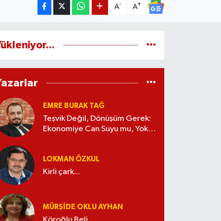
-
+
A
A
ükleniyor...
Yazarlar
EMRE BURAK TAĞ
Teşvik Değil, Dönüşüm Gerek:
Ekonomiye Can Suyu mu, Yoksa
Kaynak İsrafı mı?
LOKMAN ÖZKUL
Kirli çark...
MÜRŞIDE OKLU AYHAN
Köroğlu Beli...