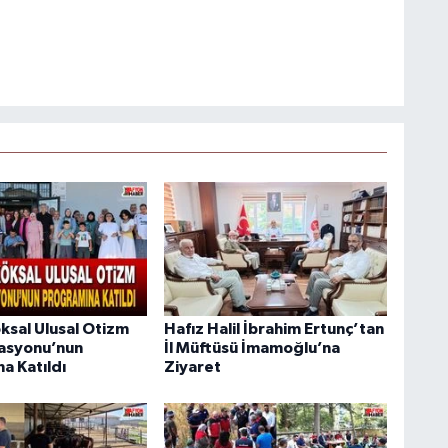
ksal Ulusal Otizm
Hafız Halil İbrahim Ertunç’tan
asyonu’nun
İl Müftüsü İmamoğlu’na
a Katıldı
Ziyaret