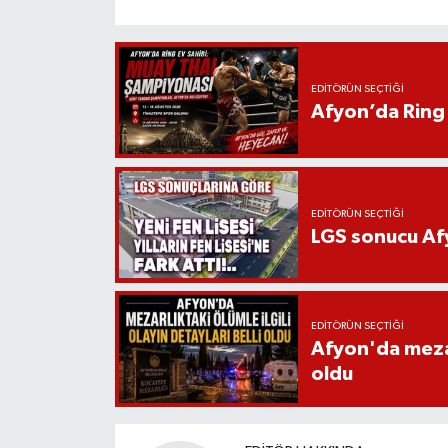
EDITÖRÜN SEÇTIĞI
Afyon’da Ring 
EDITÖRÜN SEÇTIĞI
LGS sonucu Afy
EDITÖRÜN SEÇTIĞI
Afyon'da mezarl
oldu