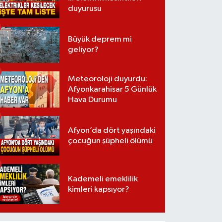
duyurusu
Büyük deprem mi
geliyor?
Meteoroloji duyurdu:
Afyonkarahisar 5 Günlük
Hava Durumu
Afyon’da dört yaşındaki
çocuğun şüpheli ölümü
Kademeli emeklilik
kimleri kapsıyor?