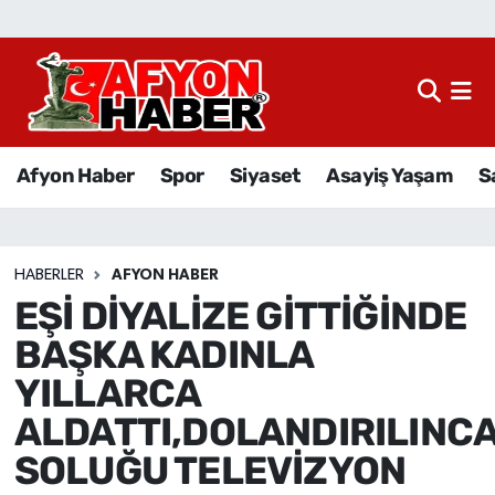
Afyon Haber
Siyaset
Afyon Haber
Spor
Siyaset
Asayiş Yaşam
S
Spor
Asayiş Yaşam
HABERLER
AFYON HABER
EŞİ DİYALİZE GİTTİĞİNDE
Sağlık
BAŞKA KADINLA
Eğitim
YILLARCA
ALDATTI,DOLANDIRILINC
Sivil Toplum
SOLUĞU TELEVİZYON
Ekonomi