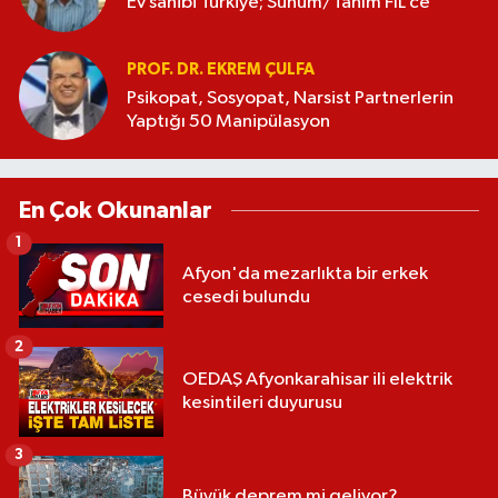
Ev sahibi Türkiye; Sunum/Tanım FİL’ce
PROF. DR. EKREM ÇULFA
Psikopat, Sosyopat, Narsist Partnerlerin
Yaptığı 50 Manipülasyon
En Çok Okunanlar
1
Afyon'da mezarlıkta bir erkek
cesedi bulundu
2
OEDAŞ Afyonkarahisar ili elektrik
kesintileri duyurusu
3
Büyük deprem mi geliyor?