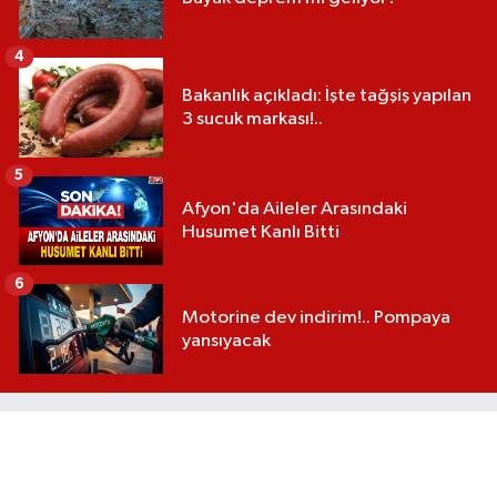
4
Bakanlık açıkladı: İşte tağşiş yapılan
3 sucuk markası!..
5
Afyon'da Aileler Arasındaki
Husumet Kanlı Bitti
6
Motorine dev indirim!.. Pompaya
yansıyacak