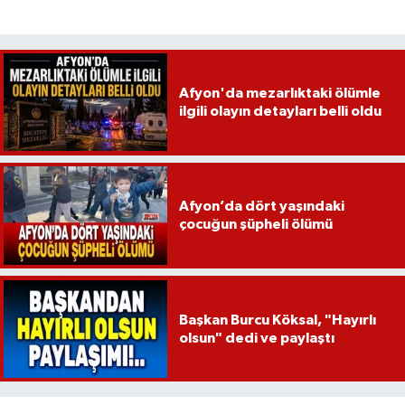
Afyon'da mezarlıktaki ölümle
ilgili olayın detayları belli oldu
Afyon’da dört yaşındaki
çocuğun şüpheli ölümü
Başkan Burcu Köksal, "Hayırlı
olsun" dedi ve paylaştı