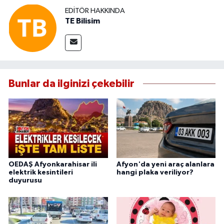
EDITÖR HAKKINDA
TE Bilisim
Bunlar da ilginizi çekebilir
OEDAŞ Afyonkarahisar ili
Afyon'da yeni araç alanlara
elektrik kesintileri
hangi plaka veriliyor?
duyurusu