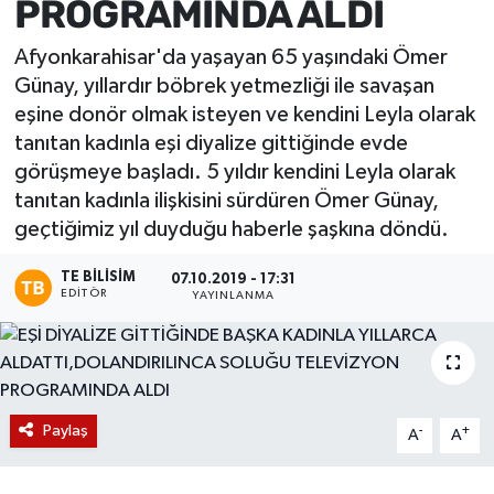
PROGRAMINDA ALDI
Magazin
Afyonkarahisar'da yaşayan 65 yaşındaki Ömer
Günay, yıllardır böbrek yetmezliği ile savaşan
Etkinlikler
eşine donör olmak isteyen ve kendini Leyla olarak
tanıtan kadınla eşi diyalize gittiğinde evde
görüşmeye başladı. 5 yıldır kendini Leyla olarak
tanıtan kadınla ilişkisini sürdüren Ömer Günay,
geçtiğimiz yıl duyduğu haberle şaşkına döndü.
TE BILISIM
07.10.2019 - 17:31
EDITÖR
YAYINLANMA
Paylaş
-
+
A
A