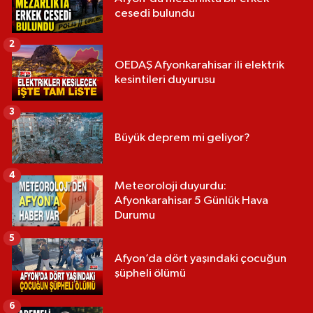
cesedi bulundu
2
OEDAŞ Afyonkarahisar ili elektrik
kesintileri duyurusu
3
Büyük deprem mi geliyor?
4
Meteoroloji duyurdu:
Afyonkarahisar 5 Günlük Hava
Durumu
5
Afyon’da dört yaşındaki çocuğun
şüpheli ölümü
6