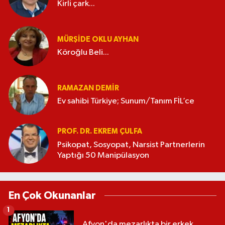
Kirli çark...
MÜRŞIDE OKLU AYHAN
Köroğlu Beli...
RAMAZAN DEMİR
Ev sahibi Türkiye; Sunum/Tanım FİL’ce
PROF. DR. EKREM ÇULFA
Psikopat, Sosyopat, Narsist Partnerlerin
Yaptığı 50 Manipülasyon
En Çok Okunanlar
1
Afyon'da mezarlıkta bir erkek