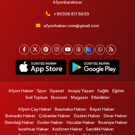
Afyonkarahisar
+90506 811 8659
afyonhaber.com@gmail.com
Afyon Haber
Spor
Siyaset
Asayiş Yaşam
Sağlık
Eğitim
Sivil Toplum
Ekonomi
Magazin
Etkinlikler
Afyon Çay Haber
Başmakçı Haber
Bayat Haber
Bolvadin Haber
Çobanlar Haber
Dazkırı Haber
Dinar Haber
Emirdağ Haber
Evciler Haber
Hocalar Haber
İhsaniye Haber
İscehisar Haber
Kızılören Haber
Sandıklı Haber