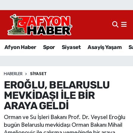
Afyon Haber
Siyaset
Afyon Haber
Spor
Siyaset
Asayiş Yaşam
S
Spor
Asayiş Yaşam
HABERLER
SIYASET
EROĞLU, BELARUSLU
Sağlık
MEVKİDAŞI İLE BİR
Eğitim
ARAYA GELDİ
Sivil Toplum
Orman ve Su İşleri Bakanı Prof. Dr. Veysel Eroğlu
bugün Belaruslu mevkidaşı Orman Bakanı Mihail
Ekonomi
Amelionoviç ile çalışma yemeğinde bir araya