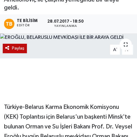
geldi.
Magazin
TE BILISIM
28.07.2017 - 18:50
EDITÖR
Etkinlikler
YAYINLANMA
Paylaş
-
+
A
A
Türkiye-Belarus Karma Ekonomik Komisyonu
(KEK) Toplantısı için Belarus'un başkenti Minsk'te
bulunan Orman ve Su İşleri Bakanı Prof. Dr. Veysel
Eroğlu bugün Belaruslu mevkidaşı Orman Bakanı