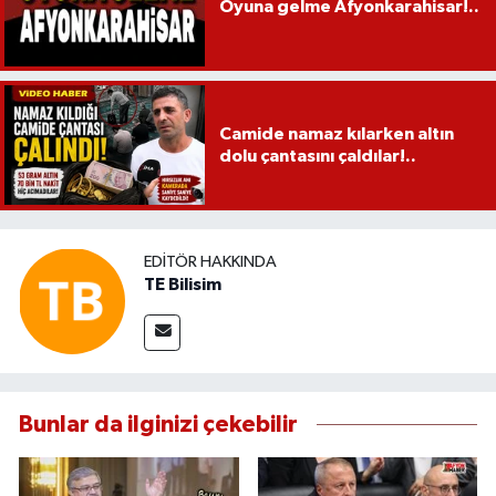
Oyuna gelme Afyonkarahisar!..
Camide namaz kılarken altın
dolu çantasını çaldılar!..
EDITÖR HAKKINDA
TE Bilisim
Bunlar da ilginizi çekebilir