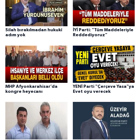
Silah bırakılmadan hukukî
İYİ Parti: "Tüm Maddeleriyle
adım yok
Reddediyoruz”
MHP Afyonkarahisar’da
YENİ Parti "Çerçeve Yasa"ya
kongre heyecanı
Evet oyu verecek