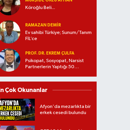
MÜRŞIDE OKLU AYHAN
Köroğlu Beli...
RAMAZAN DEMİR
Ev sahibi Türkiye; Sunum/Tanım
FİL’ce
PROF. DR. EKREM ÇULFA
Psikopat, Sosyopat, Narsist
Partnerlerin Yaptığı 50
Manipülasyon
En Çok Okunanlar
Afyon'da mezarlıkta bir
erkek cesedi bulundu