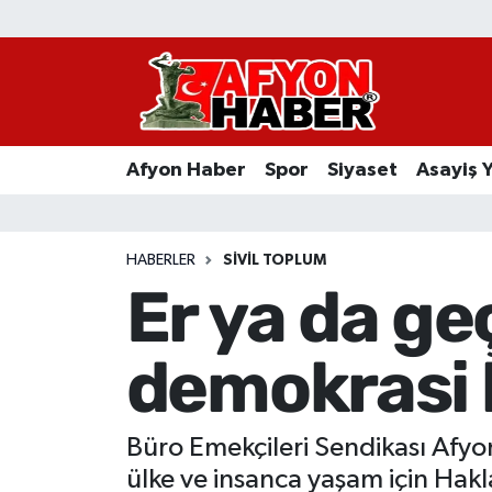
Afyon Haber
Siyaset
Afyon Haber
Spor
Siyaset
Asayiş 
Spor
Asayiş Yaşam
HABERLER
SIVIL TOPLUM
Er ya da g
Sağlık
demokrasi 
Eğitim
Sivil Toplum
Büro Emekçileri Sendikası Afyon
Ekonomi
ülke ve insanca yaşam için Ha