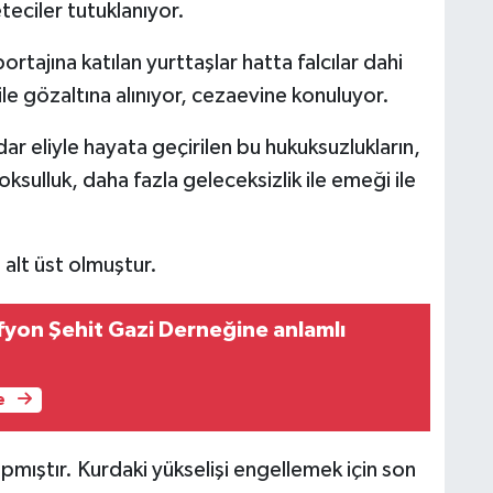
eciler tutuklanıyor.
portajına katılan yurttaşlar hatta falcılar dahi
ile gözaltına alınıyor, cezaevine konuluyor.
ar eliyle hayata geçirilen bu hukuksuzlukların,
oksulluk, daha fazla geleceksizlik ile emeği ile
 alt üst olmuştur.
fyon Şehit Gazi Derneğine anlamlı
e
pmıştır. Kurdaki yükselişi engellemek için son