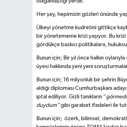
olağanlaştığı yerdir.
Her şey, hepimizin gözleri önünde yaş
Ülkeyi yönetme kudretini gittikçe ka
bir yönetememe krizi yaşıyor. Bu kriz
gördükçe baskıcı politikalara, hukuksu
Bunun için; Bir yıl önce halkın oylarıy
üyesi hakkında yeni yeni soruşturmalar 
Bunun için; 16 milyonluk bir şehrin Büy
aldığı diploması Cumhurbaşkanı adayı 
iptal ediliyor. Gizli tanıkların “
görmedim
duydum”
gibi garabet ifadeleri ile tu
Bunun için; özerk, bilimsel, demokratik
kampüslerinin önüne TOMA’lardan barik