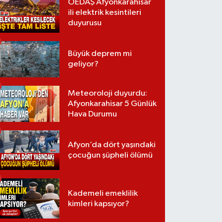
OEDAŞ Afyonkarahisar
ili elektrik kesintileri
duyurusu
Büyük deprem mi
geliyor?
Meteoroloji duyurdu:
Afyonkarahisar 5 Günlük
Hava Durumu
Afyon’da dört yaşındaki
çocuğun şüpheli ölümü
Kademeli emeklilik
kimleri kapsıyor?