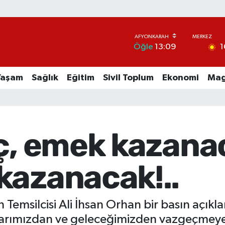
1
Öğle
13:09
Yaşam
Sağlık
Eğitim
Sivil Toplum
Ekonomi
Mag
eç, emek kazana
kazanacak!..
 Temsilcisi Ali İhsan Orhan bir basın açık
klarımızdan ve geleceğimizden vazgeçmeye