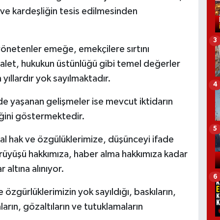
 ve kardeşliğin tesis edilmesinden
3
 yönetenler emeğe, emekçilere sırtını
alet, hukukun üstünlüğü gibi temel değerler
yıllardır yok sayılmaktadır.
4
inde yaşanan gelişmeler ise mevcut iktidarın
ediğini göstermektedir.
5
l hak ve özgülüklerimize, düşünceyi ifade
rüyüşü hakkımıza, haber alma hakkımıza kadar
 altına alınıyor.
6
özgürlüklerimizin yok sayıldığı, baskıların,
rın, gözaltıların ve tutuklamaların