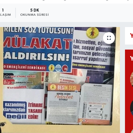
1
5 DK
YLAŞIM
OKUNMA SÜRESI
Y