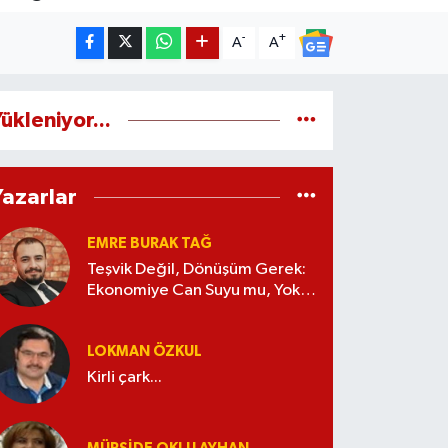
-
+
A
A
ükleniyor...
Yazarlar
EMRE BURAK TAĞ
Teşvik Değil, Dönüşüm Gerek:
Ekonomiye Can Suyu mu, Yoksa
Kaynak İsrafı mı?
LOKMAN ÖZKUL
Kirli çark...