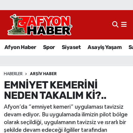
Afyon Haber
Siyaset
Afyon Haber
Spor
Siyaset
Asayiş Yaşam
S
Spor
Asayiş Yaşam
HABERLER
ARŞIV HABER
EMNİYET KEMERİNİ
Sağlık
NEDEN TAKALIM Kİ?..
Eğitim
Afyon’da “emniyet kemeri” uygulaması tavizsiz
Sivil Toplum
devam ediyor. Bu uygulamada ilimizin pilot bölge
olarak seçildiği, uygulamanın tavizsiz ve ısrarlı bir
Ekonomi
şekilde devam edeceği ilgililer tarafından