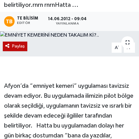
belirtiliyor.rnrn rnrnHatta ...
Magazin
TE BILISIM
14.06.2012 - 09:04
EDITÖR
YAYINLANMA
Etkinlikler
Paylaş
-
+
A
A
Afyon’da “emniyet kemeri” uygulaması tavizsiz
devam ediyor. Bu uygulamada ilimizin pilot bölge
olarak seçildiği, uygulamanın tavizsiz ve ısrarlı bir
şekilde devam edeceği ilgililer tarafından
belirtiliyor. Hatta bu uygulamadan dolayı her
gün birkaç dostumdan “bana da yazdılar,