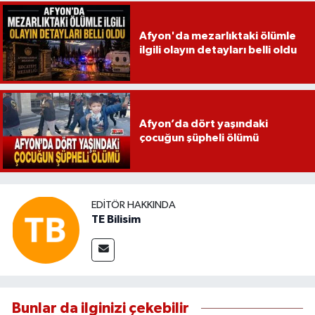
Afyon'da mezarlıktaki ölümle
ilgili olayın detayları belli oldu
Afyon’da dört yaşındaki
çocuğun şüpheli ölümü
EDITÖR HAKKINDA
TE Bilisim
Bunlar da ilginizi çekebilir