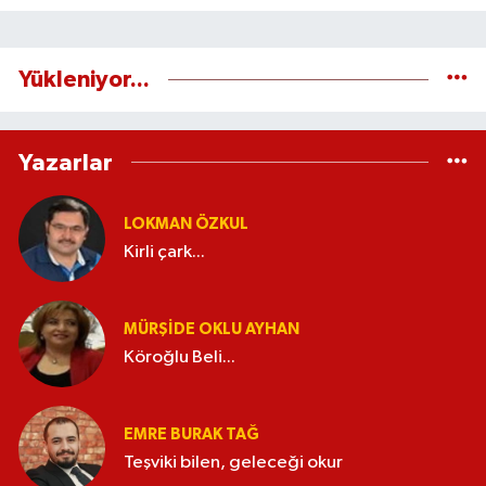
Yükleniyor...
Yazarlar
LOKMAN ÖZKUL
Kirli çark...
MÜRŞIDE OKLU AYHAN
Köroğlu Beli...
EMRE BURAK TAĞ
Teşviki bilen, geleceği okur