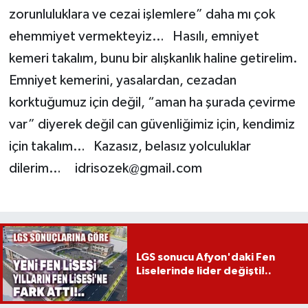
zorunluluklara ve cezai işlemlere” daha mı çok
ehemmiyet vermekteyiz… Hasılı, emniyet
kemeri takalım, bunu bir alışkanlık haline getirelim.
Emniyet kemerini, yasalardan, cezadan
korktuğumuz için değil, “aman ha şurada çevirme
var” diyerek değil can güvenliğimiz için, kendimiz
için takalım… Kazasız, belasız yolculuklar
dilerim…
idrisozek@gmail.com
LGS sonucu Afyon'daki Fen
Liselerinde lider değişti!..