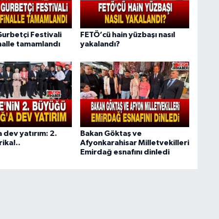
urbetçi Festivali
FETÖ’cü hain yüzbaşı nasıl
inalle tamamlandı
yakalandı?
 dev yatırım: 2.
Bakan Göktaş ve
ika!..
Afyonkarahisar Milletvekilleri
Emirdağ esnafını dinledi