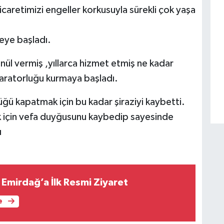
icaretimizi engeller korkusuyla sürekli çok yaşa
eye başladı.
nül vermiş ,yıllarca hizmet etmiş ne kadar
paratorluğu kurmaya başladı.
üğü kapatmak için bu kadar şiraziyi kaybetti.
k için vefa duyğusunu kaybedip sayesinde
ı
 Emirdağ’a İlk Resmi Ziyaret
e