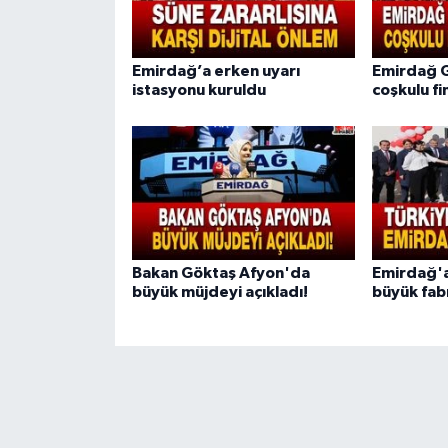
Emirdağ’a erken uyarı
Emirdağ G
istasyonu kuruldu
coşkulu f
Bakan Göktaş Afyon'da
Emirdağ'a
büyük müjdeyi açıkladı!
büyük fabr