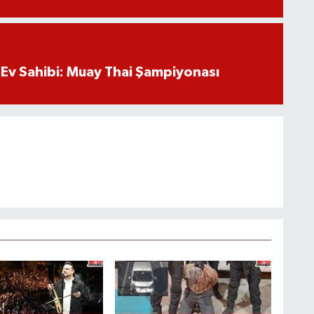
Ev Sahibi: Muay Thai Şampiyonası