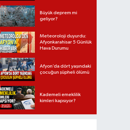
Büyük deprem mi
geliyor?
Meteoroloji duyurdu:
Afyonkarahisar 5 Günlük
Hava Durumu
Afyon’da dört yaşındaki
çocuğun şüpheli ölümü
Kademeli emeklilik
kimleri kapsıyor?