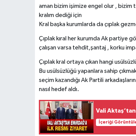
aman bizim işimize engel olur , bizim t
kralım dediği için
Kral başka kurumlarda da çıplak gezm
Çıplak kıral her kurumda Ak partiye gö
çalışan varsa tehdit,şantaj , korku im
Çıplak kral ortaya çıkan hangi usülsüzl
Bu usülsüzlüğü yapanlara sahip çıkma
seçim kazandığı Ak Partili arkadaşların
nasıl hedef aldı.
Vali Aktaş’tan
İçeriği Görüntül