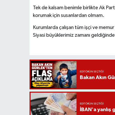
Tek de kalsam benimle birlikte Ak Part
korumak için susanlardan olmam.
Kurumlarda çalışan tüm işçi ve memur 
Siyasi büyüklerimiz zamanı geldiğinde 
EDITÖRÜN SEÇTIĞI
Bakan Akın Gür
EDITÖRÜN SEÇTIĞI
İBAN'a yanlış g