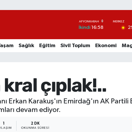
2
İkindi
16:58
Yaşam
Sağlık
Eğitim
Sivil Toplum
Ekonomi
Mag
ral çıplak!..
anı Erkan Karakuş'ın Emirdağ'ın AK Partili
mları devam ediyor.
1
2 DK
YLAŞIM
OKUNMA SÜRESI