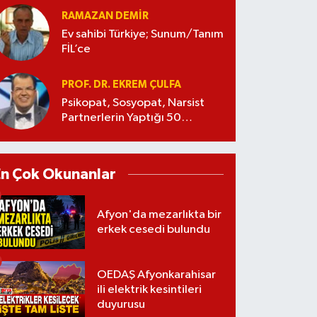
RAMAZAN DEMİR
Ev sahibi Türkiye; Sunum/Tanım
FİL’ce
PROF. DR. EKREM ÇULFA
Psikopat, Sosyopat, Narsist
Partnerlerin Yaptığı 50
Manipülasyon
En Çok Okunanlar
Afyon'da mezarlıkta bir
erkek cesedi bulundu
OEDAŞ Afyonkarahisar
ili elektrik kesintileri
duyurusu