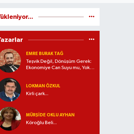
ükleniyor...
Yazarlar
EMRE BURAK TAĞ
Teşvik Değil, Dönüşüm Gerek:
Ekonomiye Can Suyu mu, Yoksa
Kaynak İsrafı mı?
LOKMAN ÖZKUL
Kirli çark...
MÜRŞIDE OKLU AYHAN
Köroğlu Beli...