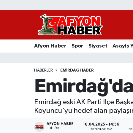
Afyon Haber
Siyaset
Afyon Haber
Spor
Siyaset
Asayiş 
Spor
Asayiş Yaşam
HABERLER
EMIRDAĞ HABER
Emirdağ'da k
Sağlık
Eğitim
Emirdağ eski AK Parti İlçe Başk
Koyuncu'yu hedef alan paylaşı
Sivil Toplum
AFYON HABER
18.04.2025 - 14:56
Ekonomi
EDITÖR
YAYINLANMA
PA