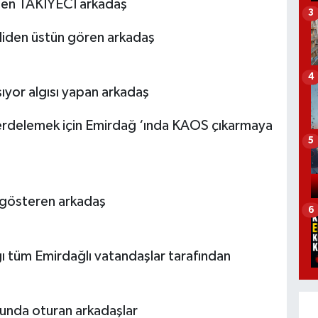
eden TAKİYECİ arkadaş
3
aliden üstün gören arkadaş
4
şıyor algısı yapan arkadaş
n,perdelemek için Emirdağ ‘ında KAOS çıkarmaya
5
i gösteren arkadaş
6
ğı tüm Emirdağlı vatandaşlar tarafından
ğunda oturan arkadaşlar