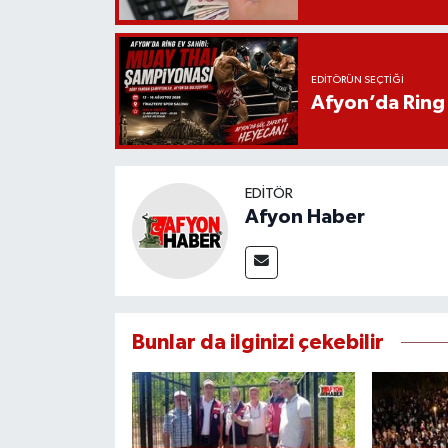
EDITÖRÜN SEÇTIĞI
Afyon’da Ring 
EDITÖR
Afyon Haber
Bunlar da ilginizi çekebilir