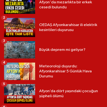
Afyon'da mezarlıkta bir erkek
cesedi bulundu
2
OEDAŞ Afyonkarahisar ili elektrik
kesintileri duyurusu
3
Büyük deprem mi geliyor?
4
Meteoroloji duyurdu:
Afyonkarahisar 5 Günlük Hava
Durumu
5
Afyon’da dört yaşındaki çocuğun
şüpheli ölümü