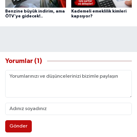
Benzine büyük indirim, ama
Kademeli emeklilik kimleri
ÖTV'ye gidecek!..
kapsıyor?
Yorumlar (1)
Gönder