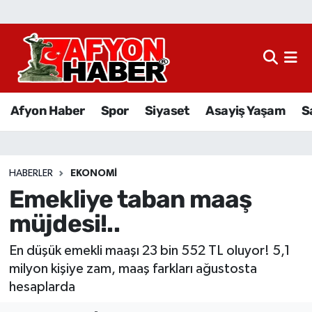
Afyon Haber
Siyaset
Afyon Haber
Spor
Siyaset
Asayiş Yaşam
S
Spor
Asayiş Yaşam
HABERLER
EKONOMI
Emekliye taban maaş
Sağlık
müjdesi!..
Eğitim
En düşük emekli maaşı 23 bin 552 TL oluyor! 5,1
Sivil Toplum
milyon kişiye zam, maaş farkları ağustosta
hesaplarda
Ekonomi