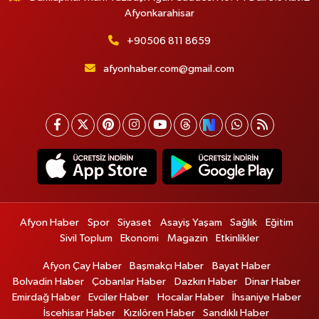
Afyonkarahisar
+90506 811 8659
afyonhaber.com@gmail.com
Afyon Haber
Spor
Siyaset
Asayiş Yaşam
Sağlık
Eğitim
Sivil Toplum
Ekonomi
Magazin
Etkinlikler
Afyon Çay Haber
Başmakçı Haber
Bayat Haber
Bolvadin Haber
Çobanlar Haber
Dazkırı Haber
Dinar Haber
Emirdağ Haber
Evciler Haber
Hocalar Haber
İhsaniye Haber
İscehisar Haber
Kızılören Haber
Sandıklı Haber