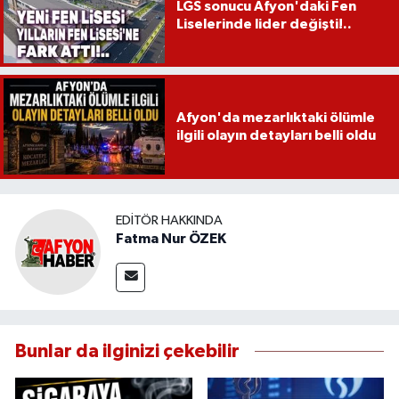
LGS sonucu Afyon'daki Fen
Liselerinde lider değişti!..
Afyon'da mezarlıktaki ölümle
ilgili olayın detayları belli oldu
EDITÖR HAKKINDA
Fatma Nur ÖZEK
Bunlar da ilginizi çekebilir