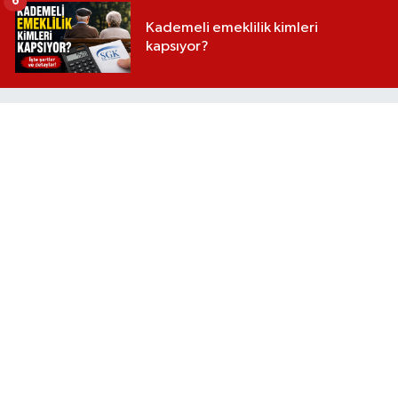
6
Kademeli emeklilik kimleri
kapsıyor?