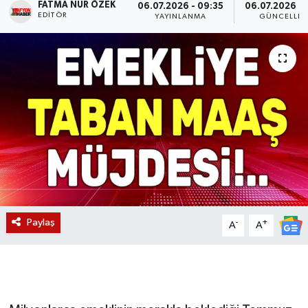
FATMA NUR ÖZEK
06.07.2026 - 09:35
06.07.2026 - 
EDITÖR
YAYINLANMA
GÜNCELLE
Magazin
Etkinlikler
Paylaş
-
+
A
A