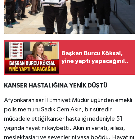
Başkan Burcu Köksal,
yine yaptı yapacağını!..
KANSER HASTALIĞINA YENİK DÜŞTÜ
Afyonkarahisar İl Emniyet Müdürlüğünden emekli
polis memuru Sadık Cem Akın, bir süredir
mücadele ettiği kanser hastalığı nedeniyle 51
yaşında hayatını kaybetti. Akın'ın vefatı, ailesi,
meslektaşları ve sevenlerini yasa boğdu. Hayatını