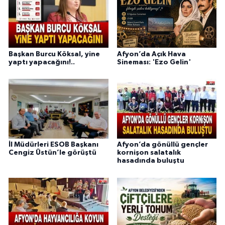
Başkan Burcu Köksal, yine
Afyon’da Açık Hava
yaptı yapacağını!..
Sineması: 'Ezo Gelin'
İl Müdürleri ESOB Başkanı
Afyon’da gönüllü gençler
Cengiz Üstün’le görüştü
kornişon salatalık
hasadında buluştu