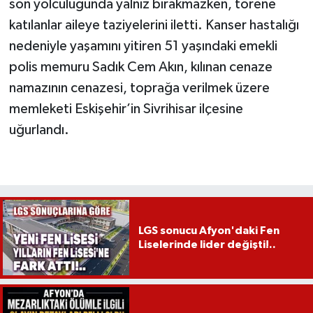
son yolculuğunda yalnız bırakmazken, törene
katılanlar aileye taziyelerini iletti. Kanser hastalığı
nedeniyle yaşamını yitiren 51 yaşındaki emekli
polis memuru Sadık Cem Akın, kılınan cenaze
namazının cenazesi, toprağa verilmek üzere
memleketi Eskişehir’in Sivrihisar ilçesine
uğurlandı.
LGS sonucu Afyon'daki Fen
Liselerinde lider değişti!..