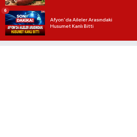
6
Afyon'da Aileler Arasındaki
Husumet Kanlı Bitti