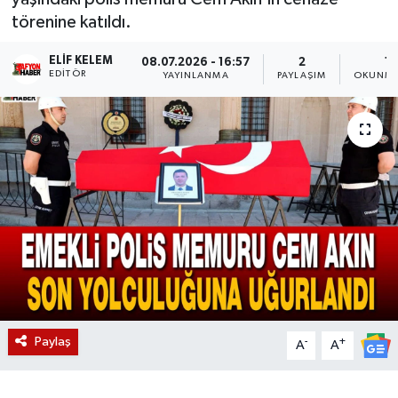
törenine katıldı.
Magazin
ELIF KELEM
08.07.2026 - 16:57
2
1 
EDITÖR
Etkinlikler
YAYINLANMA
PAYLAŞIM
OKUNMA
Paylaş
-
+
A
A