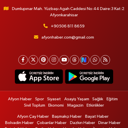
Dumlupınar Mah. Yüzbaşı Agah Caddesi No:44 Daire:3 Kat:2
Afyonkarahisar
+90506 811 8659
afyonhaber.com@gmail.com
Afyon Haber
Spor
Siyaset
Asayiş Yaşam
Sağlık
Eğitim
Sivil Toplum
Ekonomi
Magazin
Etkinlikler
Afyon Çay Haber
Başmakçı Haber
Bayat Haber
Bolvadin Haber
Çobanlar Haber
Dazkırı Haber
Dinar Haber