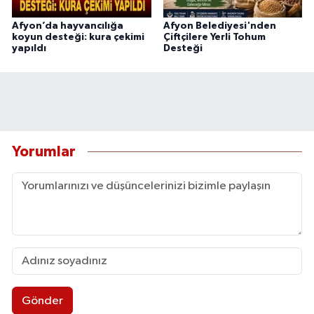
Afyon’da hayvancılığa
Afyon Belediyesi'nden
koyun desteği: kura çekimi
Çiftçilere Yerli Tohum
yapıldı
Desteği
Yorumlar
Gönder