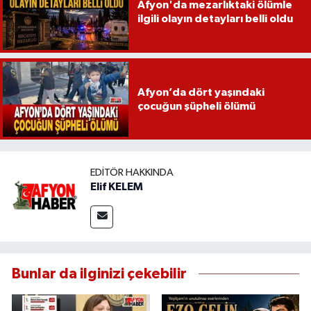
Afyon'da mezarlıktaki ölümle
ilgili olayın detayları belli oldu
Afyon’da dört yaşındaki
çocuğun şüpheli ölümü
EDITÖR HAKKINDA
Elif KELEM
Bunlar da ilginizi çekebilir