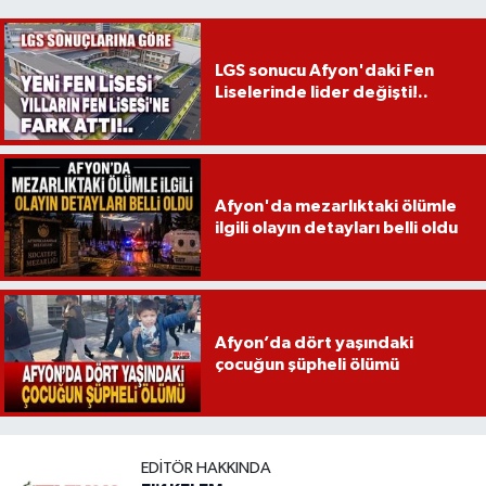
LGS sonucu Afyon'daki Fen
Liselerinde lider değişti!..
Afyon'da mezarlıktaki ölümle
ilgili olayın detayları belli oldu
Afyon’da dört yaşındaki
çocuğun şüpheli ölümü
EDITÖR HAKKINDA