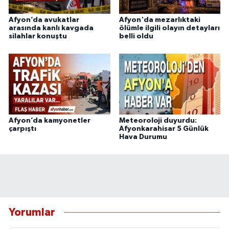
Afyon’da avukatlar
Afyon'da mezarlıktaki
arasında kanlı kavgada
ölümle ilgili olayın detayları
silahlar konuştu
belli oldu
Afyon’da kamyonetler
Meteoroloji duyurdu:
çarpıştı
Afyonkarahisar 5 Günlük
Hava Durumu
Yorumlar