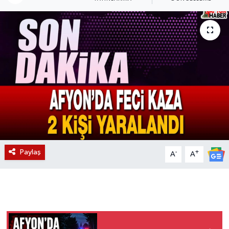
Magazin
Etkinlikler
Paylaş
-
+
A
A