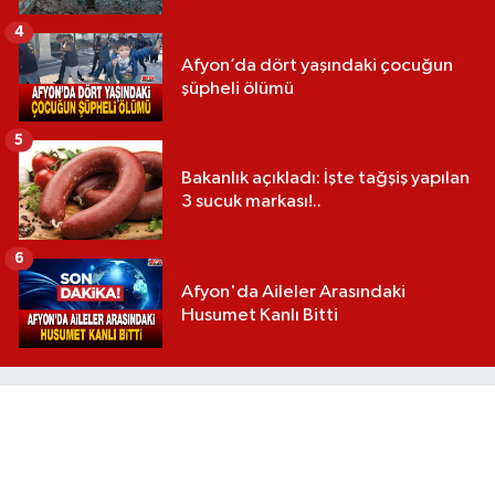
4
Afyon’da dört yaşındaki çocuğun
şüpheli ölümü
5
Bakanlık açıkladı: İşte tağşiş yapılan
3 sucuk markası!..
6
Afyon'da Aileler Arasındaki
Husumet Kanlı Bitti