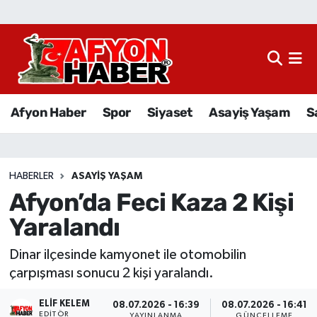
Afyon Haber
Siyaset
Afyon Haber
Spor
Siyaset
Asayiş Yaşam
S
Spor
Asayiş Yaşam
HABERLER
ASAYIŞ YAŞAM
Afyon’da Feci Kaza 2 Kişi
Sağlık
Yaralandı
Eğitim
Dinar ilçesinde kamyonet ile otomobilin
Sivil Toplum
çarpışması sonucu 2 kişi yaralandı.
ELIF KELEM
Ekonomi
08.07.2026 - 16:39
08.07.2026 - 16:41
EDITÖR
YAYINLANMA
GÜNCELLEME