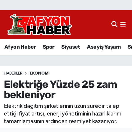
Afyon Haber
Siyaset
Afyon Haber
Spor
Siyaset
Asayiş Yaşam
S
Spor
Asayiş Yaşam
HABERLER
EKONOMI
Elektriğe Yüzde 25 zam
Sağlık
bekleniyor
Eğitim
Elektrik dağıtım şirketlerinin uzun süredir talep
Sivil Toplum
ettiği fiyat artışı, enerji yönetiminin hazırlıklarını
tamamlamasının ardından resmiyet kazanıyor.
Ekonomi