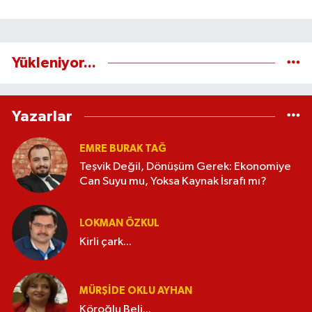
Yükleniyor...
Yazarlar
EMRE BURAK TAĞ
Teşvik Değil, Dönüşüm Gerek: Ekonomiye
Can Suyu mu, Yoksa Kaynak İsrafı mı?
LOKMAN ÖZKUL
Kirli çark...
MÜRŞIDE OKLU AYHAN
Köroğlu Beli...