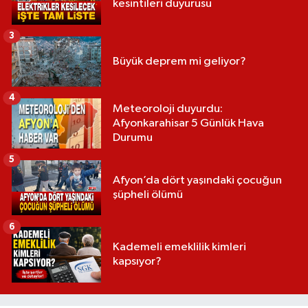
kesintileri duyurusu
3
Büyük deprem mi geliyor?
4
Meteoroloji duyurdu:
Afyonkarahisar 5 Günlük Hava
Durumu
5
Afyon’da dört yaşındaki çocuğun
şüpheli ölümü
6
Kademeli emeklilik kimleri
kapsıyor?