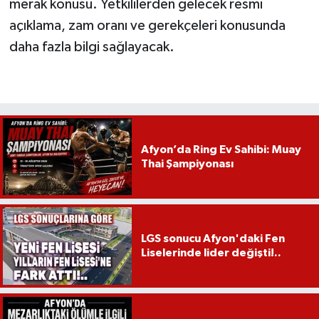
merak konusu. Yetkililerden gelecek resmi
açıklama, zam oranı ve gerekçeleri konusunda
daha fazla bilgi sağlayacak.
Afyon’da Ring Ev Sahibi: Muay
Thai Şampiyonası
LGS sonucu Afyon'daki Fen
Liselerinde lider değişti!..