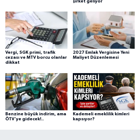
şirket geliyor
Vergi, SGK primi, trafik
2027 Emlak Vergisine Yeni
cezası ve MTV borcu olanlar
Maliyet Düzenlemesi
dikkat
Benzine büyük indirim, ama
Kademeli emeklilik kimleri
ÖTV'ye gidecek!..
kapsıyor?