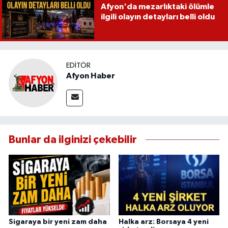
Afyon'da mezarlıktaki ölümle
ilgili olayın detayları belli oldu
EDITÖR
Afyon Haber
Bunlar da ilginizi çekebilir
Sigaraya bir yeni zam daha
Halka arz: Borsaya 4 yeni