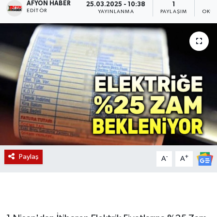
AFYON HABER
25.03.2025 - 10:38
1
EDITÖR
YAYINLANMA
PAYLAŞIM
OKUN
Magazin
Etkinlikler
Paylaş
-
+
A
A