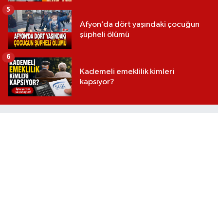
5
Afyon’da dört yaşındaki çocuğun
şüpheli ölümü
6
Kademeli emeklilik kimleri
kapsıyor?