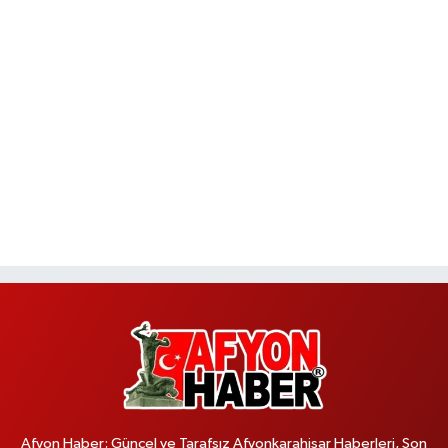
Afyon Haber; Güncel ve Tarafsız Afyonkarahisar Haberleri, Son