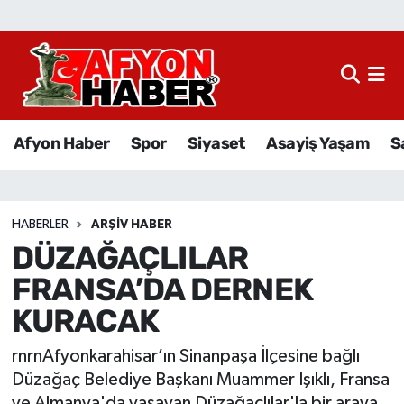
Afyon Haber
Siyaset
Afyon Haber
Spor
Siyaset
Asayiş Yaşam
S
Spor
Asayiş Yaşam
HABERLER
ARŞIV HABER
DÜZAĞAÇLILAR
Sağlık
FRANSA’DA DERNEK
Eğitim
KURACAK
Sivil Toplum
rnrnAfyonkarahisar’ın Sinanpaşa İlçesine bağlı
Düzağaç Belediye Başkanı Muammer Işıklı, Fransa
Ekonomi
ve Almanya'da yaşayan Düzağaçlılar'la bir araya