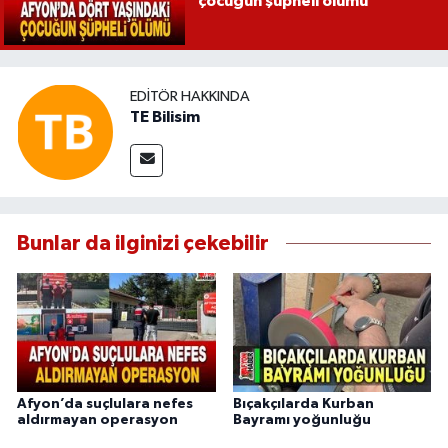
çocuğun şüpheli ölümü
EDITÖR HAKKINDA
TE Bilisim
Bunlar da ilginizi çekebilir
Afyon’da suçlulara nefes
Bıçakçılarda Kurban
aldırmayan operasyon
Bayramı yoğunluğu