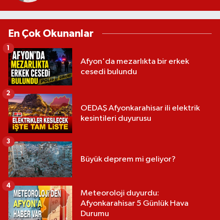
En Çok Okunanlar
1
Afyon'da mezarlıkta bir erkek
cesedi bulundu
2
OEDAŞ Afyonkarahisar ili elektrik
kesintileri duyurusu
3
Büyük deprem mi geliyor?
4
Meteoroloji duyurdu:
Afyonkarahisar 5 Günlük Hava
Durumu