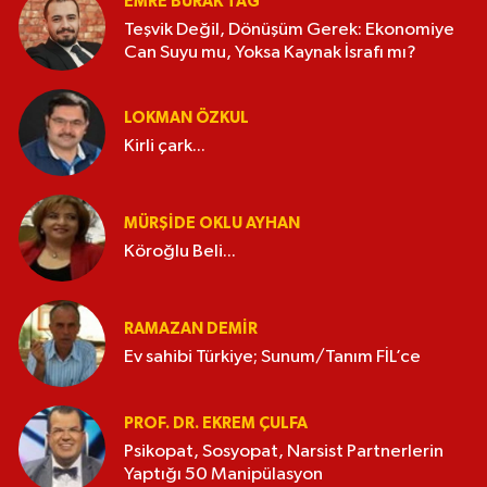
EMRE BURAK TAĞ
Teşvik Değil, Dönüşüm Gerek: Ekonomiye
Can Suyu mu, Yoksa Kaynak İsrafı mı?
LOKMAN ÖZKUL
Kirli çark...
MÜRŞIDE OKLU AYHAN
Köroğlu Beli...
RAMAZAN DEMİR
Ev sahibi Türkiye; Sunum/Tanım FİL’ce
PROF. DR. EKREM ÇULFA
Psikopat, Sosyopat, Narsist Partnerlerin
Yaptığı 50 Manipülasyon