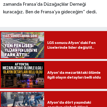
zamanda Fransa’da Düzağaçlılar Derneği
kuracağız. Ben de Fransa’ya gideceğim” dedi.
LGS sonucu Afyon'daki Fen
Liselerinde lider değişti!..
Afyon'da mezarlıktaki ölümle
ilgili olayın detayları belli oldu
Afyon’da dört yaşındaki