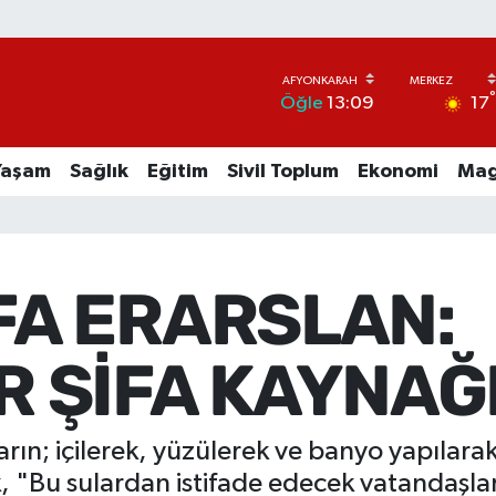
17
Öğle
13:09
Yaşam
Sağlık
Eğitim
Sivil Toplum
Ekonomi
Mag
FA ERARSLAN:
 ŞİFA KAYNAĞ
arın; içilerek, yüzülerek ve banyo yapılara
, "Bu sulardan istifade edecek vatandaşlar