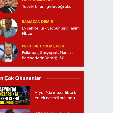
EMRE BURAK TAĞ
Teşviki bilen, geleceği okur
RAMAZAN DEMİR
Ev sahibi Türkiye; Sunum/Tanım
FİL’ce
PROF. DR. EKREM ÇULFA
Psikopat, Sosyopat, Narsist
Partnerlerin Yaptığı 50
Manipülasyon
En Çok Okunanlar
Afyon'da mezarlıkta bir
erkek cesedi bulundu