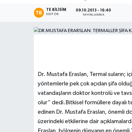
TE BILISIM
Magazin
09.10.2013 - 16:40
EDITÖR
YAYINLANMA
Etkinlikler
Dr. Mustafa Eraslan, Termal suların; iç
yöntemlerle pek çok açıdan şifa olduğ
vatandaşların doktor kontrolü ve tavs
olur” dedi.Bitkisel formüllere dayalı te
edinen Dr. Mustafa Eraslan, önemli doğ
üzerindeki etkilerine dair açıklamala
Eraslan, bölgenin dünyanın en önemli 