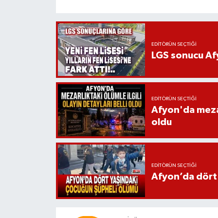
EDITÖRÜN SEÇTIĞI
LGS sonucu Afy
EDITÖRÜN SEÇTIĞI
Afyon'da mezarl
oldu
EDITÖRÜN SEÇTIĞI
Afyon’da dört