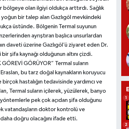
r bölgeye olan ilgiyi oldukça arttırdı. Sağlık
 yoğun bir talep alan Gazlıgöl mevkiindeki
ldukça üstünde. Bölgenin Termal suyunun
enzerlerinden ayrıştıran başlıca unsurlardan
nın daveti üzerine Gazlıgöl’ü ziyaret eden Dr.
bir şifa kaynağı olduğunun altını çizdi.
GÖREVİ GÖRÜYOR” Termal suların
Eraslan, bu tarz doğal kaynakların koruyucu
e birçok hastalığın tedavisinde yardımcı ve
slan, Termal suların içilerek, yüzülerek, banyo
1
ı yöntemlerle pek çok açıdan şifa olduğunu
ek vatandaşların doktor kontrolü ve
 daha doğru olacağını ifade etti.
2