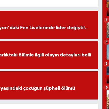
3
on'daki Fen Liselerinde lider değişti!..
4
ıktaki ölümle ilgili olayın detayları belli
5
 yaşındaki çocuğun şüpheli ölümü
6