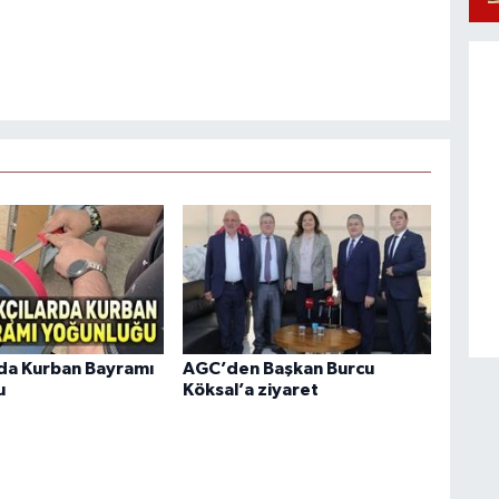
rda Kurban Bayramı
AGC’den Başkan Burcu
u
Köksal’a ziyaret