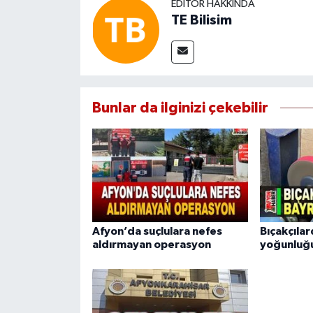
EDITÖR HAKKINDA
TE Bilisim
Bunlar da ilginizi çekebilir
Afyon’da suçlulara nefes
Bıçakçıla
aldırmayan operasyon
yoğunluğ