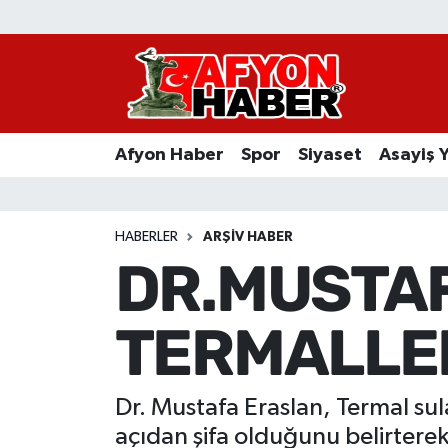
Afyon Haber
Siyaset
Afyon Haber
Spor
Siyaset
Asayiş 
Spor
Asayiş Yaşam
HABERLER
ARŞIV HABER
DR.MUSTA
Sağlık
TERMALLER
Eğitim
Sivil Toplum
Dr. Mustafa Eraslan, Termal sul
Ekonomi
açıdan şifa olduğunu belirterek