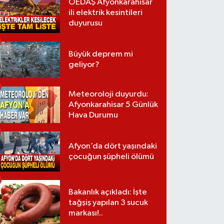
OEDAŞ Afyonkarahisar
ili elektrik kesintileri
duyurusu
Büyük deprem mi
geliyor?
Meteoroloji duyurdu:
Afyonkarahisar 5 Günlük
Hava Durumu
Afyon’da dört yaşındaki
çocuğun şüpheli ölümü
Bakanlık açıkladı: İşte
tağşiş yapılan 3 sucuk
markası!..