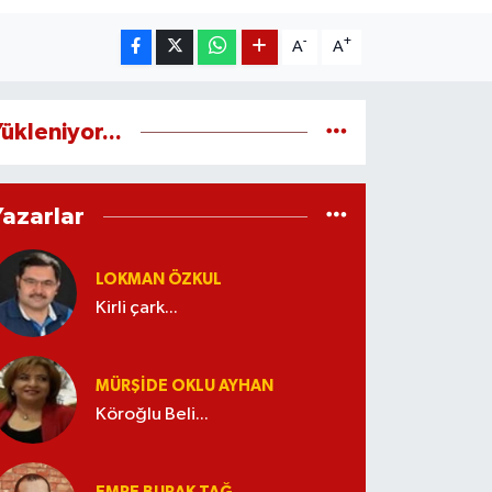
-
+
A
A
ükleniyor...
Yazarlar
LOKMAN ÖZKUL
Kirli çark...
MÜRŞIDE OKLU AYHAN
Köroğlu Beli...