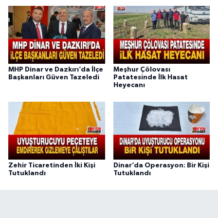
MHP Dinar ve Dazkırı’da İlçe
Meşhur Çölovası
Başkanları Güven Tazeledi
Patatesinde İlk Hasat
Heyecanı
Zehir Ticaretinden İki Kişi
Dinar’da Operasyon: Bir Kişi
Tutuklandı
Tutuklandı