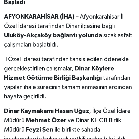
Başladı
AFYONKARAHİSAR (İHA)
– Afyonkarahisar İl
Özel İdaresi tarafından Dinar ilçesine bağlı
Uluköy-Akçaköy bağlantı yolunda
sıcak asfalt
çalışmaları başlatıldı.
İl Özel İdaresi tarafından tahsis edilen ödenekle
gerçekleştirilen çalışmalar,
Dinar Köylere
Hizmet Götürme Birliği Başkanlığı
tarafından
yapılan ihale sürecinin tamamlanmasının ardından
hayata geçirildi.
Dinar Kaymakamı Hasan Uğuz
, İlçe Özel İdare
Müdürü
Mehmet Özer
ve Dinar KHGB Birlik
Müdürü
Feyzi Şen
ile birlikte sahada
incelemelerde bulunarak yetkililerden bilgi aldı.