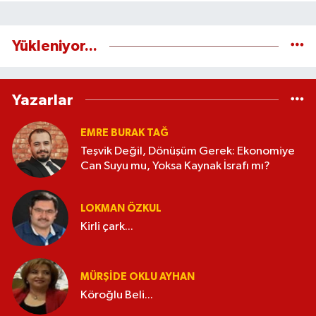
Yükleniyor...
Yazarlar
EMRE BURAK TAĞ
Teşvik Değil, Dönüşüm Gerek: Ekonomiye
Can Suyu mu, Yoksa Kaynak İsrafı mı?
LOKMAN ÖZKUL
Kirli çark...
MÜRŞIDE OKLU AYHAN
Köroğlu Beli...