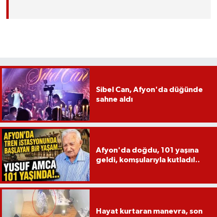
Sibel Can, Afyon'da düğünde
sahne aldı
Afyon'da doğdu, 101 yaşına
geldi, komşularıyla kutladı!..
Hayat kurtaran manevra, son