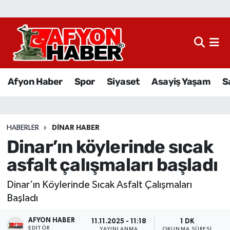
Afyon Haber
Siyaset
Afyon Haber
Spor
Siyaset
Asayiş Yaşam
S
Spor
Asayiş Yaşam
HABERLER
DINAR HABER
Dinar’ın köylerinde sıcak
Sağlık
asfalt çalışmaları başladı
Eğitim
Dinar’ın Köylerinde Sıcak Asfalt Çalışmaları
Sivil Toplum
Başladı
AFYON HABER
Ekonomi
11.11.2025 - 11:18
1 DK
EDITÖR
YAYINLANMA
OKUNMA SÜRESI