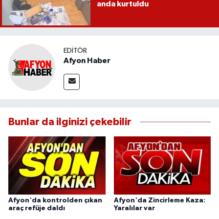
anda kurtuldu
EDITÖR
Afyon Haber
Bunlar da ilginizi çekebilir
Afyon'da kontrolden çıkan
Afyon'da Zincirleme Kaza:
araç refüje daldı
Yaralılar var