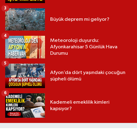
3
Büyük deprem mi geliyor?
4
Meteoroloji duyurdu:
Afyonkarahisar 5 Günlük Hava
Durumu
5
Afyon’da dört yaşındaki çocuğun
şüpheli ölümü
6
Kademeli emeklilik kimleri
kapsıyor?