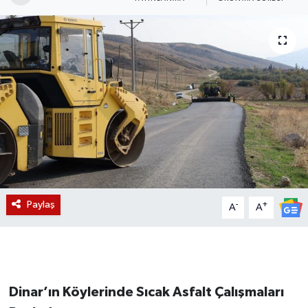
Magazin
Etkinlikler
Paylaş
-
+
A
A
Dinar’ın Köylerinde Sıcak Asfalt Çalışmaları