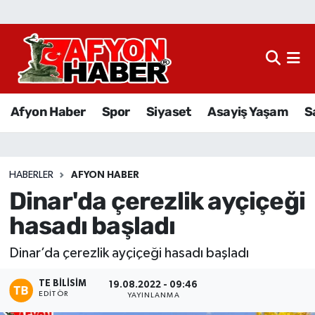
Afyon Haber
Siyaset
Afyon Haber
Spor
Siyaset
Asayiş Yaşam
S
Spor
Asayiş Yaşam
HABERLER
AFYON HABER
Dinar'da çerezlik ayçiçeği
Sağlık
hasadı başladı
Eğitim
Dinar’da çerezlik ayçiçeği hasadı başladı
Sivil Toplum
TE BILISIM
19.08.2022 - 09:46
EDITÖR
YAYINLANMA
Ekonomi