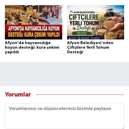
Afyon’da hayvancılığa
Afyon Belediyesi'nden
koyun desteği: kura çekimi
Çiftçilere Yerli Tohum
yapıldı
Desteği
Yorumlar