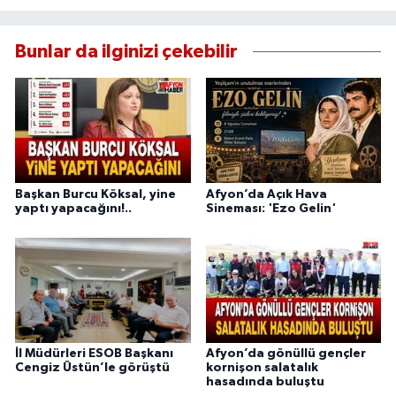
Bunlar da ilginizi çekebilir
Başkan Burcu Köksal, yine
Afyon’da Açık Hava
yaptı yapacağını!..
Sineması: 'Ezo Gelin'
İl Müdürleri ESOB Başkanı
Afyon’da gönüllü gençler
Cengiz Üstün’le görüştü
kornişon salatalık
hasadında buluştu