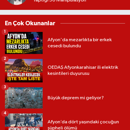
Yaptığı 50 Manipülasyon
En Çok Okunanlar
1
Afyon'da mezarlıkta bir erkek
cesedi bulundu
2
OEDAŞ Afyonkarahisar ili elektrik
kesintileri duyurusu
3
Büyük deprem mi geliyor?
4
Afyon’da dört yaşındaki çocuğun
şüpheli ölümü