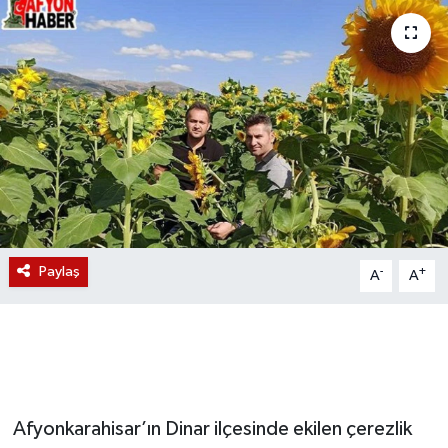
Magazin
Etkinlikler
Paylaş
-
+
A
A
Afyonkarahisar’ın Dinar ilçesinde ekilen çerezlik