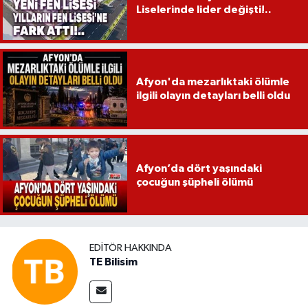
Liselerinde lider değişti!..
Afyon'da mezarlıktaki ölümle
ilgili olayın detayları belli oldu
Afyon’da dört yaşındaki
çocuğun şüpheli ölümü
EDITÖR HAKKINDA
TE Bilisim