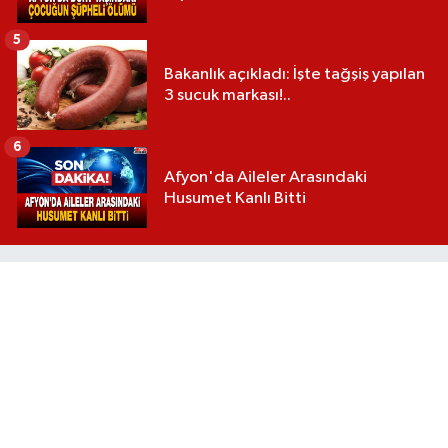
5
Bakanlık açıkladı: İşte tağşiş yapılan
3 sucuk markası!..
6
Afyon'da Aileler Arasındaki
Husumet Kanlı Bitti