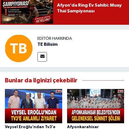
Afyon’da Ring Ev Sahibi: Muay
Thai Şampiyonası
EDITÖR HAKKINDA
TE Bilisim
Bunlar da ilginizi çekebilir
Veysel Eroğlu’ndan Tv3’e
Afyonkarahisar