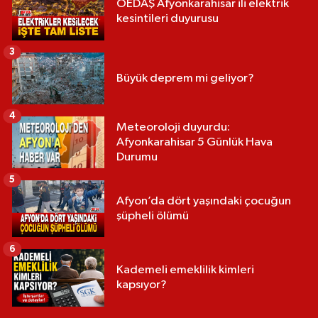
OEDAŞ Afyonkarahisar ili elektrik
kesintileri duyurusu
3
Büyük deprem mi geliyor?
4
Meteoroloji duyurdu:
Afyonkarahisar 5 Günlük Hava
Durumu
5
Afyon’da dört yaşındaki çocuğun
şüpheli ölümü
6
Kademeli emeklilik kimleri
kapsıyor?