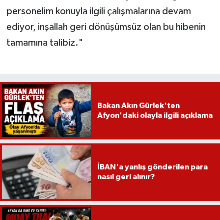
personelim konuyla ilgili çalışmalarına devam
ediyor, inşallah geri dönüşümsüz olan bu hibenin
tamamına talibiz."
Bakan Akın Gürlek'ten
Afyon'daki olayla ilgili açıklama
İBAN'a yanlış gönderilen para
nasıl geri alınır?