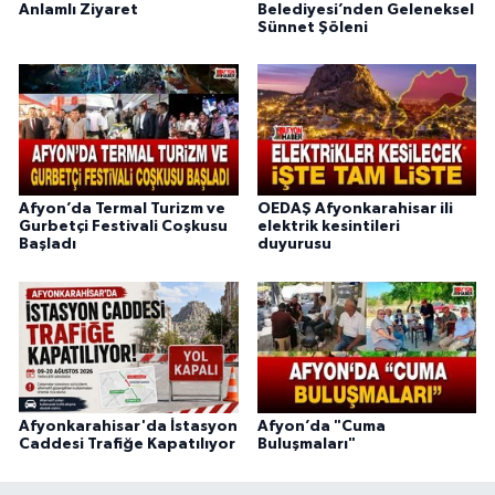
Anlamlı Ziyaret
Belediyesi’nden Geleneksel
Sünnet Şöleni
Afyon’da Termal Turizm ve
OEDAŞ Afyonkarahisar ili
Gurbetçi Festivali Coşkusu
elektrik kesintileri
Başladı
duyurusu
Afyonkarahisar'da İstasyon
Afyon’da "Cuma
Caddesi Trafiğe Kapatılıyor
Buluşmaları"