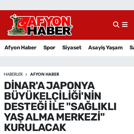
Afyon Haber
Siyaset
Afyon Haber
Spor
Siyaset
Asayiş Yaşam
S
Spor
Asayiş Yaşam
HABERLER
AFYON HABER
DİNAR'A JAPONYA
Sağlık
BÜYÜKELÇİLİĞİ'NİN
Eğitim
DESTEĞİ İLE "SAĞLIKLI
YAŞ ALMA MERKEZİ"
Sivil Toplum
KURULACAK
Ekonomi