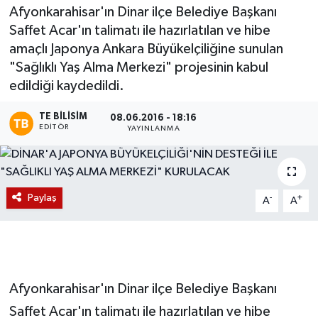
Afyonkarahisar'ın Dinar ilçe Belediye Başkanı
Magazin
Saffet Acar'ın talimatı ile hazırlatılan ve hibe
amaçlı Japonya Ankara Büyükelçiliğine sunulan
Etkinlikler
"Sağlıklı Yaş Alma Merkezi" projesinin kabul
edildiği kaydedildi.
TE BILISIM
08.06.2016 - 18:16
EDITÖR
YAYINLANMA
Paylaş
-
+
A
A
Afyonkarahisar'ın Dinar ilçe Belediye Başkanı
Saffet Acar'ın talimatı ile hazırlatılan ve hibe