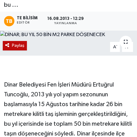
bu ...
Magazin
TE BILISIM
16.08.2013 - 12:29
EDITÖR
YAYINLANMA
Etkinlikler
Paylaş
-
+
A
A
Dinar Belediyesi Fen İşleri Müdürü Ertuğrul
Tuncoğlu, 2013 yılı yol yapım sezonunun
başlamasıyla 15 Ağustos tarihine kadar 26 bin
metrekare kilitli taş işleminin gerçekleştirildiğini,
bu yıl içerisinde ise toplam 50 bin metrekare kilitli
taşın döşeneceğini söyledi. Dinar ilçesinde ilçe