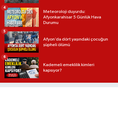
4
Meteoroloji duyurdu:
Afyonkarahisar 5 Günlük Hava
Durumu
5
Afyon’da dört yaşındaki çocuğun
şüpheli ölümü
6
Kademeli emeklilik kimleri
kapsıyor?