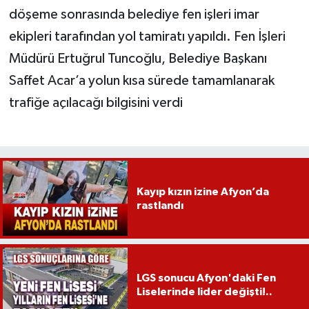
döşeme sonrasında belediye fen işleri imar
ekipleri tarafından yol tamiratı yapıldı. Fen İşleri
Müdürü Ertuğrul Tuncoğlu, Belediye Başkanı
Saffet Acar’a yolun kısa sürede tamamlanarak
trafiğe açılacağı bilgisini verdi
Kayıp kızın izine Afyon’da
rastlandı
LGS sonucu Afyon'daki Fen
Liselerinde lider değişti!..