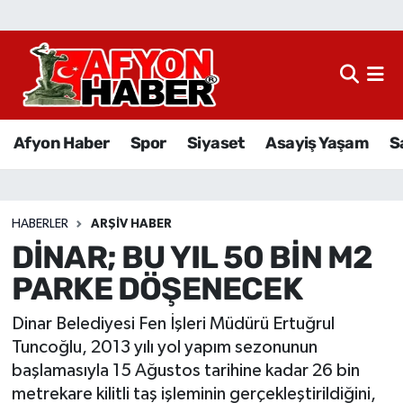
Afyon Haber
Siyaset
Afyon Haber
Spor
Siyaset
Asayiş Yaşam
S
Spor
Asayiş Yaşam
HABERLER
ARŞIV HABER
DİNAR; BU YIL 50 BİN M2
Sağlık
PARKE DÖŞENECEK
Eğitim
Dinar Belediyesi Fen İşleri Müdürü Ertuğrul
Sivil Toplum
Tuncoğlu, 2013 yılı yol yapım sezonunun
başlamasıyla 15 Ağustos tarihine kadar 26 bin
Ekonomi
metrekare kilitli taş işleminin gerçekleştirildiğini,