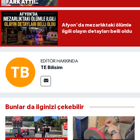
Afyon'da mezarlıktaki ölümle
ilgili olayın detayları belli oldu
EDITÖR HAKKINDA
TE Bilisim
Bunlar da ilginizi çekebilir